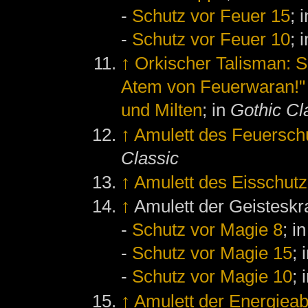
-
Schutz vor Feuer 15
; 
-
Schutz vor Feuer 10
; 
↑
Orkischer Talisman: S
Atem von Feuerwaran!"
und Milten
; in
Gothic Cl
↑
Amulett des Feuersch
Classic
↑
Amulett des Eisschutz
↑
Amulett der Geisteskra
-
Schutz vor Magie 8
; i
-
Schutz vor Magie 15
; 
-
Schutz vor Magie 10
; 
↑
Amulett der Energieab