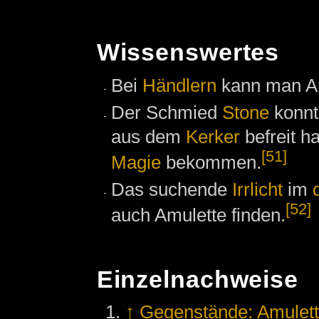
Wissenswertes
Bei
Händlern
kann man Am
Der Schmied
Stone
konnt
aus dem
Kerker
befreit h
[51]
Magie
bekommen.
Das suchende
Irrlicht
im
[52]
auch Amulette finden.
Einzelnachweise
↑
Gegenstände: Amulet