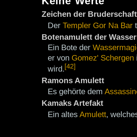
Keine Werte
Zeichen der Bruderschaft
Der
Templer
Gor Na Bar
t
Botenamulett der Wasse
Ein Bote der
Wassermagi
er von
Gomez' Schergen
[42]
wird.
Ramons Amulett
Es gehörte dem
Assassin
Kamaks Artefakt
Ein altes
Amulett
, welch