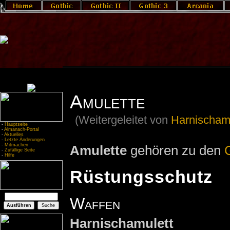
Amulette
(Weitergeleitet von
Harnischam
-
Hauptseite
-
Almanach-Portal
-
Aktuelles
-
Letzte Änderungen
-
Mitmachen
Amulette
gehören zu den
-
Zufällige Seite
-
Hilfe
Rüstungsschutz
Waffen
Harnischamulett