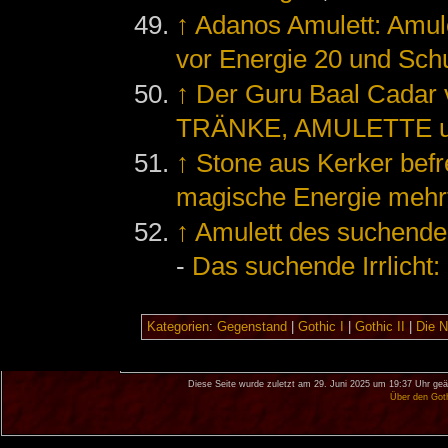
↑
Adanos Amulett: Amulet
vor Energie 20 und Sch
↑
Der Guru Baal Cada
TRÄNKE, AMULETTE u
↑
Stone aus Kerker befr
magische Energie mehr
↑
Amulett des suchenden
-
Das suchende Irrlicht
Kategorien
:
Gegenstand
|
Gothic I
|
Gothic II
|
Die 
Diese Seite wurde zuletzt am 29. Juni 2025 um 19:37 Uhr geä
Über den Got