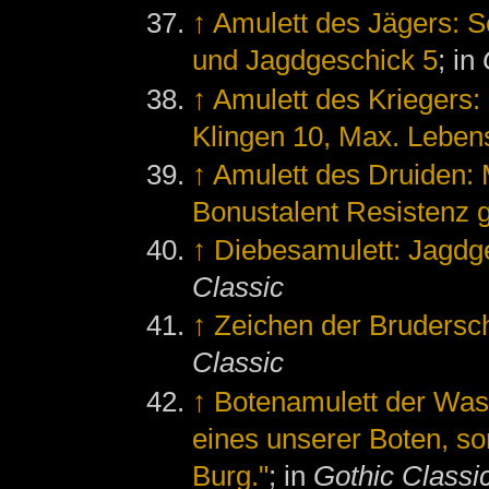
↑
Amulett des Jägers: 
und Jagdgeschick 5
; in
↑
Amulett des Kriegers:
Klingen 10, Max. Leben
↑
Amulett des Druiden:
Bonustalent Resistenz 
↑
Diebesamulett: Jagdg
Classic
↑
Zeichen der Brudersch
Classic
↑
Botenamulett der Wa
eines unserer Boten, so
Burg."
; in
Gothic Classi