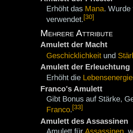
Erhöht das
Mana
. Wurde
[30]
verwendet.
Mehrere Attribute
Amulett der Macht
Geschicklichkeit
und
Stär
Amulett der Erleuchtung
Erhöht die
Lebensenergie
Franco's Amulett
Gibt Bonus auf Stärke, G
[33]
Franco
.
Amulett des Assassinen
Amulett für
Assassinen
, 