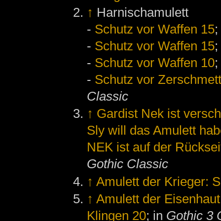
↑
Harnischamulett
-
Schutz vor Waffen 15
;
-
Schutz vor Waffen 15
;
-
Schutz vor Waffen 10
;
-
Schutz vor Zerschmett
Classic
↑
Gardist Nek ist vers
Sly will das Amulett ha
NEK ist auf der Rücksei
Gothic Classic
↑
Amulett der Krieger: 
↑
Amulett der Eisenhaut
Klingen 20
; in
Gothic 3 