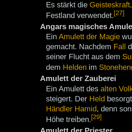
Es stärkt die
Geisteskraft
[27]
Festland verwendet.
Angars magisches Amule
Ein
Amulett der Magie
wu
gemacht. Nachdem
Fall
d
seiner Flucht aus dem
Su
dem
Helden
im
Stonehen
Amulett der Zauberei
Ein Amulett des
alten Vol
steigert. Der
Held
besorgt
Händler
Hamid
, denn son
[29]
Höhe treiben.
Amulett der Priester