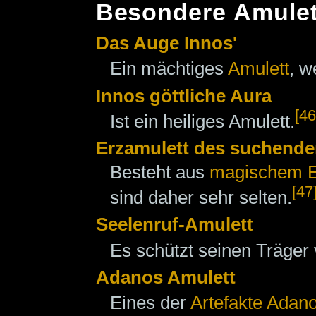
Besondere Amulet
Das Auge Innos'
Ein mächtiges
Amulett
, w
Innos göttliche Aura
[46
Ist ein heiliges Amulett.
Erzamulett des suchenden
Besteht aus
magischem E
[47
sind daher sehr selten.
Seelenruf-Amulett
Es schützt seinen Träger
Adanos Amulett
Eines der
Artefakte Adano