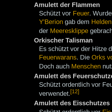
Amulett der Flammen
Schützt vor
Feuer
. Wurde
Y'Berion
gab dem
Helden
der
Meeresklippe
gebracht
Orkischer Talisman
Es schützt vor der Hitze
Feuerwarans
. Die
Orks v
Doch auch
Menschen
nut
Amulett des Feuerschutz
Schützt ordentlich vor F
[12]
verwendet.
Amulett des Eisschutzes
Schützt ordentlich vor
Eis