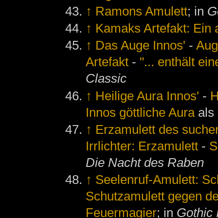
↑
Ramons Amulett
; in
G
↑
Kamaks Artefakt: Ein 
↑
Das Auge Innos'
-
Aug
Artefakt
-
"... enthält ei
Classic
↑
Heilige Aura Innos'
-
H
Innos göttliche Aura
als
↑
Erzamulett des suchen
Irrlichter: Erzamulett
-
S
Die Nacht des Raben
↑
Seelenruf-Amulett: S
Schutzamulett gegen d
Feuermagier
; in
Gothic 