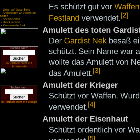
Es schützt gut vor
Waffen
-
Links auf diese Seite
-
Änderungen an verlinkten
[2]
Festland
verwendet.
Seiten
-
Spezialseiten
-
Druckversion
-
Permanenter Link
Amulett des toten Gardis
Der
Gardist
Nek
besaß e
schützt. Sein Name war a
Suchen nach:
wollte das Amulett von N
In Partnerschaft mit
Amazon.de
[3]
das Amulett.
Amulett der Krieger
Suchen nach:
Schützt vor Waffen. Wur
In Partnerschaft mit Google
[4]
verwendet.
Amulett der Eisenhaut
Schützt ordentlich vor W
[5]