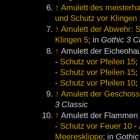
↑
Amulett des meisterha
und Schutz vor Klingen
↑
Amulett der Abwehr: S
Klingen 5
; in
Gothic 3 C
↑
Amulett der Eichenha
-
Schutz vor Pfeilen 15
;
-
Schutz vor Pfeilen 15
;
-
Schutz vor Pfeilen 10
;
↑
Amulett der Geschoss
3 Classic
↑
Amulett der Flammen
-
Schutz vor Feuer 10
-
Meeresklippe
; in
Gothic