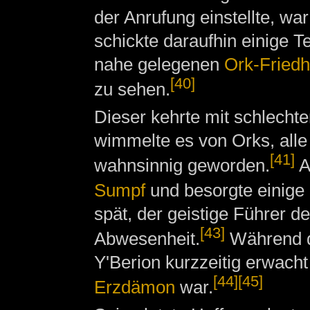
der Anrufung einstellte, wa
schickte daraufhin einige 
nahe gelegenen
Ork-Friedh
[40]
zu sehen.
Dieser kehrte mit schlecht
wimmelte es von Orks, alle
[41]
wahnsinnig geworden.
Au
Sumpf
und besorgte einige
spät, der geistige Führer de
[43]
Abwesenheit.
Während de
Y'Berion kurzzeitig erwacht
[44]
[45]
Erzdämon
war.