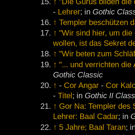
↑
"Die Gurus bilden die 
-
Lehrer
; in
Gothic Clas
↑
Templer beschützen d
↑
"Wir sind hier, um die 
wollen, ist das Sekret d
↑
"Wir beten zum Schläfe
↑
"... und verrichten die
Gothic Classic
↑
-
Cor Angar
-
Cor Kal
-
Titel
; in
Gothic II Class
↑
Gor Na: Templer des 
Lehrer: Baal Cadar
; in
G
↑
5 Jahre; Baal Taran
; 