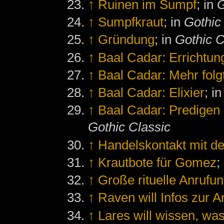
↑
Ruinen im Sumpf
; in
G
↑
Sumpfkraut
; in
Gothic
↑
Gründung
; in
Gothic C
↑
Baal Cadar: Errichtun
↑
Baal Cadar: Mehr folg
↑
Baal Cadar: Elixier
; i
↑
Baal Cadar: Predigen 
Gothic Classic
↑
Handelskontakt mit d
↑
Krautbote für Gomez
;
↑
Große rituelle Anrufu
↑
Raven will Infos zur 
↑
Lares will wissen, was