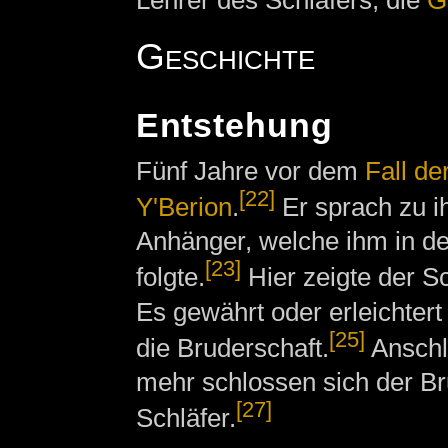
Lehrer des Schläfers, die
G
Geschichte
Entstehung
Fünf Jahre vor dem
Fall de
[22]
Y'Berion
.
Er sprach zu ih
Anhänger, welche ihm in d
[23]
folgte.
Hier zeigte der S
Es gewährt oder erleichtert
[25]
die Bruderschaft.
Anschli
mehr schlossen sich der Br
[27]
Schläfer.