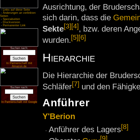
Ausrichtung, der Brudersch
-
Links auf diese Seite
-
Änderungen an verlinkten
sich darin, dass die
Gemein
Seiten
-
Spezialseiten
-
Druckversion
[3]
[4]
-
Permanenter Link
Sekte
, bzw. deren Ang
[5]
[6]
wurden.
Suchen nach:
Hierarchie
In Partnerschaft mit
Amazon.de
Die Hierarchie der Bruders
[7]
Schläfer
und den Fähigkei
Suchen nach:
Anführer
In Partnerschaft mit Google
Y'Berion
[8]
Anführer des Lagers
[9]