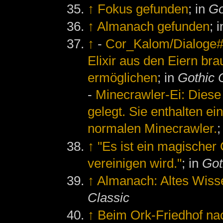
↑
Fokus gefunden
; in
Go
↑
Almanach gefunden
; 
↑
-
Cor_Kalom/Dialoge#E
Elixir aus den Eiern br
ermöglichen
; in
Gothic 
-
Minecrawler-Ei: Diese
gelegt. Sie enthalten ei
normalen Minecrawler.
;
↑
"Es ist ein magischer
vereinigen wird."
; in
Got
↑
Almanach: Altes Wiss
Classic
↑
Beim Ork-Friedhof n