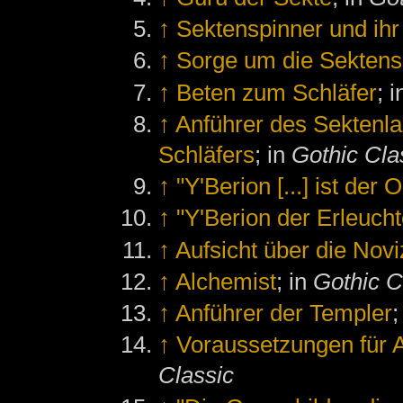
↑
Sektenspinner und ihr
↑
Sorge um die Sektens
↑
Beten zum Schläfer
; 
↑
Anführer des Sektenl
Schläfers
; in
Gothic Cla
↑
"Y'Berion [...] ist der
↑
"Y'Berion der Erleuchte
↑
Aufsicht über die Nov
↑
Alchemist
; in
Gothic C
↑
Anführer der Templer
;
↑
Voraussetzungen für
Classic