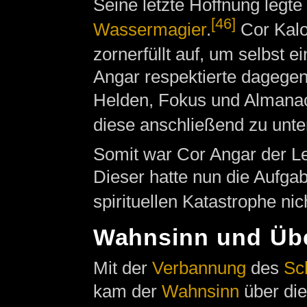
Seine letzte Hoffnung legte
[46]
Wassermagier
.
Cor Kalo
zornerfüllt auf, um selbst 
Angar respektierte dagegen
Helden, Fokus und Almana
diese anschließend zu unte
Somit war Cor Angar der Let
Dieser hatte nun die Aufgab
spirituellen Katastrophe nic
Wahnsinn und Üb
Mit der
Verbannung
des
Sc
kam der
Wahnsinn
über di