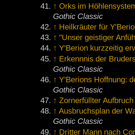
↑
Orks im Höhlensystem
Gothic Classic
↑
Heilkräuter für Y'Beri
↑
"Unser geistiger Anfü
↑
Y'Berion kurzzeitig e
↑
Erkennnis der Bruders
Gothic Classic
↑
Y'Berions Hoffnung: 
Gothic Classic
↑
Zornerfüllter Aufbruc
↑
Ausbruchsplan der Wa
Gothic Classic
↑
Dritter Mann nach Co