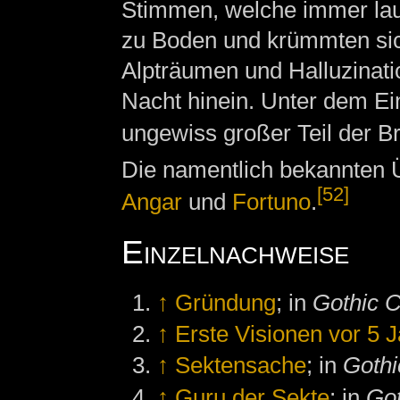
Stimmen, welche immer laut
zu Boden und krümmten sic
Alpträumen und Halluzinatio
Nacht hinein. Unter dem Ei
ungewiss großer Teil der B
Die namentlich bekannten 
[52]
Angar
und
Fortuno
.
Einzelnachweise
↑
Gründung
; in
Gothic C
↑
Erste Visionen vor 5 
↑
Sektensache
; in
Gothi
↑
Guru der Sekte
; in
Got