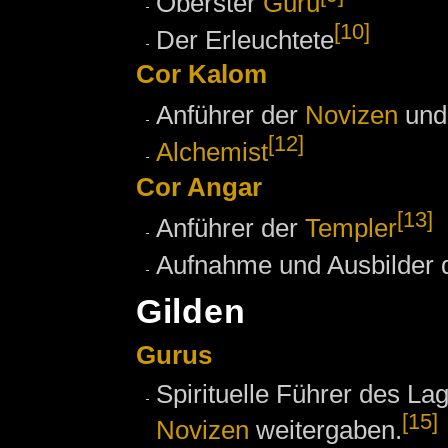
Oberster
Guru
[10]
Der Erleuchtete
Cor Kalom
Anführer der
Novizen
un
[12]
Alchemist
Cor Angar
[13]
Anführer der
Templer
Aufnahme und Ausbilder 
Gilden
Gurus
Spirituelle Führer des La
[15]
Novizen
weitergaben.