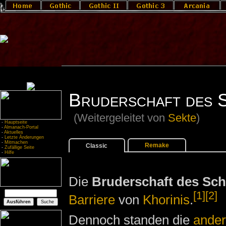
Bruderschaft des 
(Weitergeleitet von
Sekte
)
-
Hauptseite
-
Almanach-Portal
-
Aktuelles
-
Letzte Änderungen
-
Mitmachen
Remake
Classic
-
Zufällige Seite
-
Hilfe
Die
Bruderschaft des Sch
[1]
[2]
Barriere
von
Khorinis
.
Dennoch standen die
ande