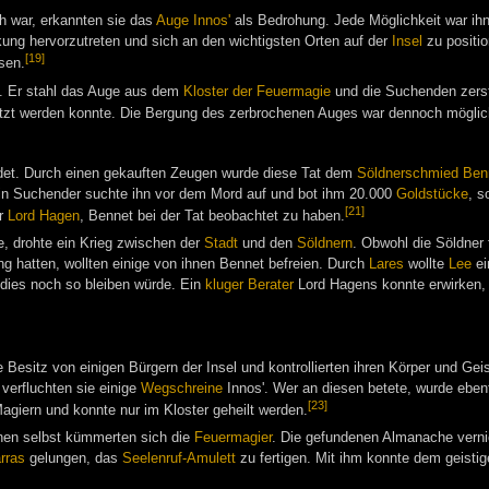
ch war, erkannten sie das
Auge Innos'
als Bedrohung. Jede Möglichkeit war ihn
kung hervorzutreten und sich an den wichtigsten Orten auf der
Insel
zu positi
[19]
sen.
. Er stahl das Auge aus dem
Kloster der Feuermagie
und die Suchenden zers
utzt werden konnte. Die Bergung des zerbrochenen Auges war dennoch möglic
et. Durch einen gekauften Zeugen wurde diese Tat dem
Söldnerschmied
Ben
in Suchender suchte ihn vor dem Mord auf und bot ihm 20.000
Goldstücke
, s
[21]
or
Lord Hagen
, Bennet bei der Tat beobachtet zu haben.
e, drohte ein Krieg zwischen der
Stadt
und den
Söldnern
. Obwohl die Söldner 
ng hatten, wollten einige von ihnen Bennet befreien. Durch
Lares
wollte
Lee
ei
 dies noch so bleiben würde. Ein
kluger Berater
Lord Hagens konnte erwirken
e Besitz von einigen Bürgern der Insel und kontrollierten ihren Körper und Geis
verfluchten sie einige
Wegschreine
Innos'. Wer an diesen betete, wurde eben
[23]
giern und konnte nur im Kloster geheilt werden.
en selbst kümmerten sich die
Feuermagier
. Die gefundenen Almanache vern
rras
gelungen, das
Seelenruf-Amulett
zu fertigen. Mit ihm konnte dem geisti