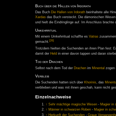
Buch über die Hallen von Irdorath
Das Buch
Die Hallen von Irdorath
beinhaltete alle Hin
Xardas
das Buch versteckt. Die dämonischen Wesen ü
und hielt die Eindringlinge auf. Im Anschluss brachte
Umkehrritual
Mit einem Umkehrritual schaffte es
Vatras
zusammen
[26]
gemacht.
Trotzdem hielten die Suchenden an ihren Plan fest: 
damit der
Held
in einer davon tappen und daran sterb
Tod der Drachen
Selbst nach dem Tod der
Drachen
im
Minental
zogen d
Verbleib
Die Suchenden hatten sich über
Khorinis
, das
Minenta
verblieben und was mit ihnen geschah, kann nicht ges
Einzelnachweise
↑
Sehr mächtige magische Wesen
-
Magier in
↑
Männer in schwarzen Roben
-
Magier in sch
↑
Herkunft der Suchenden
-
Graue Vergangenhe