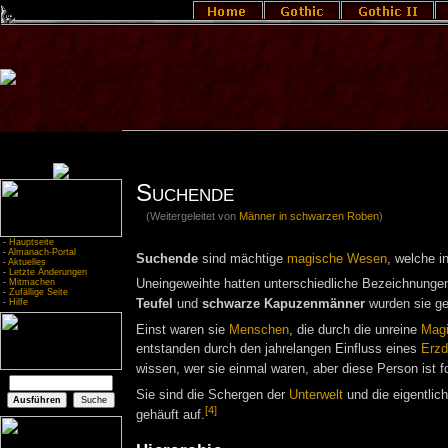
Suchende
(Weitergeleitet von
Männer in schwarzen Roben
)
-
Hauptseite
-
Almanach-Portal
Suchende
sind mächtige
magische Wesen
, welche in
-
Aktuelles
-
Letzte Änderungen
-
Mitmachen
Uneingeweihte hatten unterschiedliche Bezeichnungen
-
Zufällige Seite
-
Hilfe
Teufel
und
schwarze Kapuzenmänner
wurden sie ge
Einst waren sie
Menschen
, die durch die unreine
Mag
entstanden durch den jahrelangen Einfluss eines
Erz
wissen, wer sie einmal waren, aber diese Person ist fo
Sie sind die Schergen der
Unterwelt
und die eigentlic
[4]
gehäuft auf.