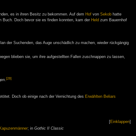
nden, es in ihren Besitz zu bekommen. Auf dem
Hof
von
Sekob
hatte
m Buch. Doch bevor sie es finden konnten, kam der
Held
zum Bauernhof
Plan der Suchenden, das Auge unschädlich zu machen, wieder rückgängig
egen blieben sie, um ihre aufgestellten Fallen zuschnappen zu lassen,
[28]
gen.
tötet. Doch ob einige nach der Vernichtung des
Erwählten Beliars
[
Einklappen
]
Kapuzenmänner
; in
Gothic II Classic