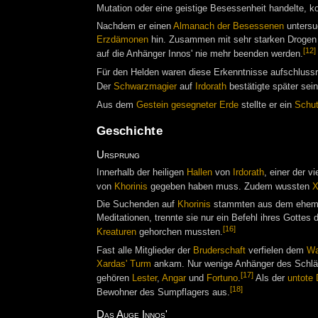
Mutation oder eine geistige Besessenheit handelte, ko
Nachdem er einen
Almanach der Besessenen
untersuc
Erzdämonen
hin. Zusammen mit sehr starken Drogen
[12]
auf die Anhänger Innos' nie mehr beenden werden.
Für den Helden waren diese Erkenntnisse aufschlussre
Der
Schwarzmagier
auf
Irdorath
bestätigte später sei
Aus dem
Gestein gesegneter Erde
stellte er ein
Schut
Geschichte
Ursprung
Innerhalb der heiligen
Hallen
von
Irdorath
, einer der vi
von
Khorinis
gegeben haben muss. Zudem wussten
X
Die Suchenden auf
Khorinis
stammten aus dem ehem
Meditationen, trennte sie nur ein Befehl ihres Gottes 
[16]
Kreaturen
gehorchen mussten.
Fast alle Mitglieder der
Bruderschaft
verfielen dem
Wa
Xardas' Turm
ankam. Nur wenige Anhänger des Schläfe
[17]
gehören
Lester
,
Angar
und
Fortuno
.
Als der
untote
[18]
Bewohner des Sumpflagers aus.
Das Auge Innos'