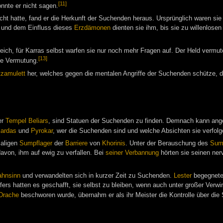
[11]
nnte er nicht sagen.
ht hatte, fand er die Herkunft der Suchenden heraus. Ursprünglich waren si
 und dem Einfluss dieses
Erzdämonen
dienten sie ihm, bis sie zu willenlose
ich, für Karras selbst warfen sie nur noch mehr Fragen auf. Der Held vermu
[13]
ne Vermutung.
zamulett
her, welches gegen die mentalen Angriffe der Suchenden schütze,
er
Tempel Beliars
, sind Statuen der Suchenden zu finden. Demnach kann a
ardas
und
Pyrokar
, wer die Suchenden sind und welche Absichten sie verfolg
aligen
Sumpflager
der
Barriere
von
Khorinis
. Unter der Berauschung des
Sum
davon, ihm auf ewig zu verfallen. Bei
seiner Verbannung
hörten sie seinen ner
hnsinn
und verwandelten sich in kurzer Zeit zu Suchenden.
Lester
begegnete 
rs hatten es geschafft, sie selbst zu bleiben, wenn auch unter großer Verw
 Drache
beschworen wurde, übernahm er als ihr Meister die Kontrolle über die 