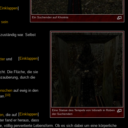
Einklappen
]
Ein Suchender auf Khorinis
r
sein
n zuständig war. Selbst
[
Einklappen
]
ter
und
ht. Die Flüche, die sie
ezauberung, durch die
nschen
auf ewig in den
[10]
an.
Eine Statue des Tempels von Irdorath in Roben
[
Einklappen
]
der Suchenden
en
, die auf
er fand er heraus, dass
, völlig pervertierte Lebensform. Ob es sich dabei um eine körperliche