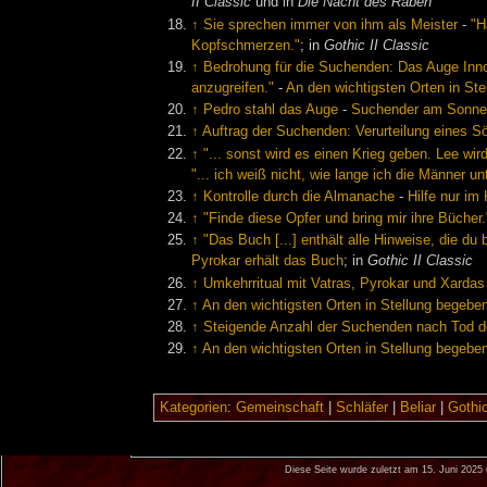
II Classic
und in
Die Nacht des Raben
↑
Sie sprechen immer von ihm als Meister
-
"H
Kopfschmerzen."
; in
Gothic II Classic
↑
Bedrohung für die Suchenden: Das Auge Inno
anzugreifen."
-
An den wichtigsten Orten in St
↑
Pedro stahl das Auge
-
Suchender am Sonne
↑
Auftrag der Suchenden: Verurteilung eines S
↑
"... sonst wird es einen Krieg geben. Lee wir
"... ich weiß nicht, wie lange ich die Männer un
↑
Kontrolle durch die Almanache
-
Hilfe nur im 
↑
"Finde diese Opfer und bring mir ihre Bücher.
↑
"Das Buch [...] enthält alle Hinweise, die du 
Pyrokar erhält das Buch
; in
Gothic II Classic
↑
Umkehrritual mit Vatras, Pyrokar und Xardas
↑
An den wichtigsten Orten in Stellung begebe
↑
Steigende Anzahl der Suchenden nach Tod d
↑
An den wichtigsten Orten in Stellung begebe
Kategorien
:
Gemeinschaft
|
Schläfer
|
Beliar
|
Gothic
Diese Seite wurde zuletzt am 15. Juni 2025