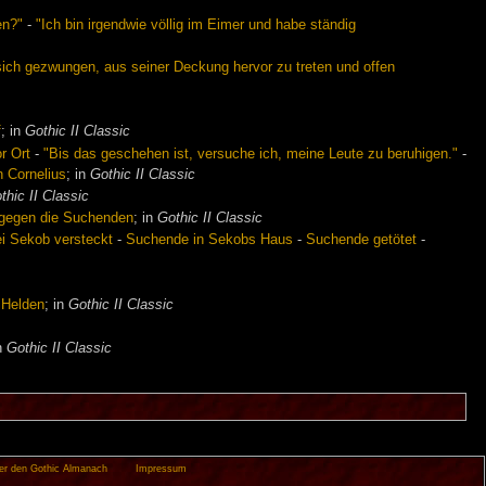
en?"
-
"Ich bin irgendwie völlig im Eimer und habe ständig
sich gezwungen, aus seiner Deckung hervor zu treten und offen
f
; in
Gothic II Classic
r Ort
-
"Bis das geschehen ist, versuche ich, meine Leute zu beruhigen."
-
 Cornelius
; in
Gothic II Classic
thic II Classic
gegen die Suchenden
; in
Gothic II Classic
i Sekob versteckt
-
Suchende in Sekobs Haus
-
Suchende getötet
-
 Helden
; in
Gothic II Classic
in
Gothic II Classic
er den Gothic Almanach
Impressum