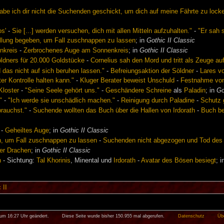
abe ich dir nicht die Suchenden geschickt, um dich auf meine Fährte zu lock
s'
-
Sie [...] werden versuchen, dich mit allen Mitteln aufzuhalten."
-
"Er sah 
ellung begeben, um Fall zuschnappen zu lassen
; in
Gothic II Classic
nkreis
-
Zerbrochenes Auge am Sonnenkreis
; in
Gothic II Classic
öldners für 20.000 Goldstücke
-
Cornelius sah den Mord und tritt als Zeuge au
d das nicht auf sich beruhen lassen."
-
Befreiungsaktion der Söldner
-
Lares vo
ter Kontrolle halten kann."
-
Kluger Berater beweist Unschuld
-
Festnahme von
Kloster
-
"Seine Seele gehört uns."
-
Geschändere Schreine
als
Paladin
; in
Go
"
-
"Ich werde sie unschädlich machen."
-
Reinigung durch Paladine
-
Schutz 
brauchst."
-
Suchende wollten das Buch über die Hallen von Irdorath
-
Buch be
-
Geheiltes Auge
; in
Gothic II Classic
n, um Fall zuschnappen zu lassen
-
Suchenden nicht abgezogen und Tod des
er Drachen
; in
Gothic II Classic
n
- Sichtung:
Tal Khorinis
, Minental und
Irdorath
-
Avatar des Bösen besiegt
; 
 II
 um 16:27 Uhr geändert.
Diese Seite wurde bisher 150.955 mal abgerufen.
Datenschutz
Üb