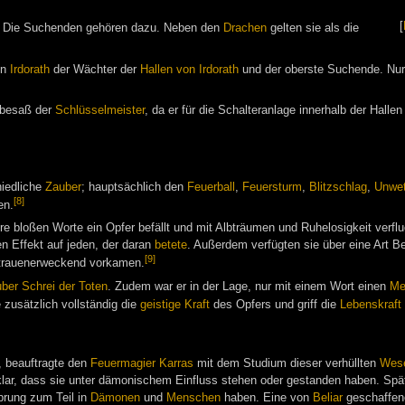
[
n. Die Suchenden gehören dazu. Neben den
Drachen
gelten sie als die
on
Irdorath
der Wächter der
Hallen von Irdorath
und der oberste Suchende. Nu
 besaß der
Schlüsselmeister
, da er für die Schalteranlage innerhalb der Halle
iedliche
Zauber
; hauptsächlich den
Feuerball
,
Feuersturm
,
Blitzschlag
,
Unwet
[8]
en.
re bloßen Worte ein Opfer befällt und mit Albträumen und Ruhelosigkeit verfluc
en Effekt auf jeden, der daran
betete
. Außerdem verfügten sie über eine Art B
[9]
ertrauenerweckend vorkamen.
ber
Schrei der Toten
. Zudem war er in der Lage, nur mit einem Wort einen
Me
 zusätzlich vollständig die
geistige Kraft
des Opfers und griff die
Lebenskraft
, beauftragte den
Feuermagier
Karras
mit dem Studium dieser verhüllten
Wes
klar, dass sie unter dämonischem Einfluss stehen oder gestanden haben. Spät
prung zum Teil in
Dämonen
und
Menschen
haben. Eine von
Beliar
geschaffene