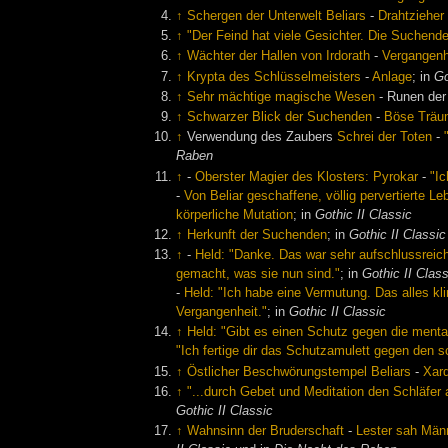
↑
Schergen der Unterwelt Beliars
-
Drahtzieher 
↑
"Der Feind hat viele Gesichter. Die Suchend
↑
Wächter der Hallen von Irdorath
-
Vergangenh
↑
Krypta des Schlüsselmeisters
-
Anlage
; in
Go
↑
Sehr mächtige magische Wesen
- Runen de
↑
Schwarzer Blick der Suchenden
-
Böse Trä
↑
Verwendung des Zaubers
Schrei der Toten
-
Raben
↑
-
Oberster Magier des Klosters: Pyrokar
-
"Ic
-
Von Beliar geschaffene, völlig pervertierte L
körperliche Mutation
; in
Gothic II Classic
↑
Herkunft der Suchenden
; in
Gothic II Classic
↑
-
Held: "Danke. Das war sehr aufschlussreich
gemacht, was sie nun sind."
; in
Gothic II Class
-
Held: "Ich habe eine Vermutung. Das alles kl
Vergangenheit."
; in
Gothic II Classic
↑
Held: "Gibt es einen Schutz gegen die menta
"Ich fertige dir das Schutzamulett gegen den 
↑
Östlicher Beschwörungstempel Beliars
-
Xar
↑
"...durch Gebet und Meditation den Schläfer a
Gothic II Classic
↑
Wahnsinn der Bruderschaft
-
Lester sah Män