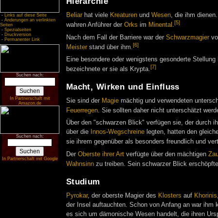
Hierarchie
Beliar
hat viele
Kreaturen
und
Wesen
, die ihm diene
-
Links auf diese Seite
-
Änderungen an verlinkten
[5]
wahren Anführer der
Orks
im
Minental
.
Seiten
-
Spezialseiten
-
Druckversion
Nach dem Fall der Barriere war der
Schwarzmagier
v
-
Permanenter Link
[6]
Meister
stand über ihm.
Eine besondere oder wenigstens gesonderte Stellung
[7]
bezeichnete er sie als Krypta.
Suchen nach:
Macht, Wirken und Einfluss
In Partnerschaft mit
Sie sind der
Magie
mächtig und verwendeten untersch
Amazon.de
Feuerregen
. Sie sollten daher nicht unterschätzt werd
Über den "schwarzen Blick" verfügen sie, der durch ih
über die
Innos
-
Wegschreine
legten, hatten den gleich
Suchen nach:
sie ihrem gegenüber als besonders freundlich und v
Der
Oberste ihrer Art
verfügte über den mächtigen
Zau
In Partnerschaft mit Google
Wahnsinn
zu treiben. Sein schwarzer Blick erschöpfte
Studium
Pyrokar
, der oberste Magier des
Klosters
auf
Khorinis
der Insel auftauchten. Schon von Anfang an war ihm 
es sich um dämonische Wesen handelt, die ihren Urs