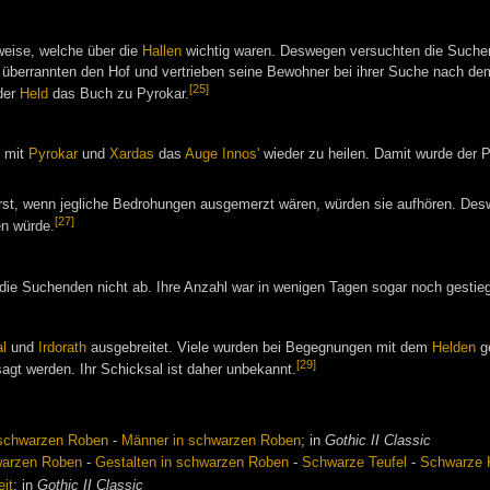
weise, welche über die
Hallen
wichtig waren. Deswegen versuchten die Suche
berrannten den Hof und vertrieben seine Bewohner bei ihrer Suche nach de
[25]
 der
Held
das Buch zu Pyrokar.
 mit
Pyrokar
und
Xardas
das
Auge Innos'
wieder zu heilen. Damit wurde der 
Erst, wenn jegliche Bedrohungen ausgemerzt wären, würden sie aufhören. Desw
[27]
en würde.
ie Suchenden nicht ab. Ihre Anzahl war in wenigen Tagen sogar noch gestie
l
und
Irdorath
ausgebreitet. Viele wurden bei Begegnungen mit dem
Helden
ge
[29]
agt werden. Ihr Schicksal ist daher unbekannt.
 schwarzen Roben
-
Männer in schwarzen Roben
; in
Gothic II Classic
warzen Roben
-
Gestalten in schwarzen Roben
-
Schwarze Teufel
-
Schwarze 
it
; in
Gothic II Classic