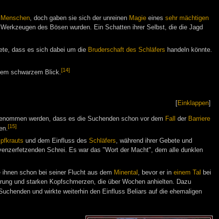
e
Menschen
, doch gaben sie sich der unreinen
Magie
eines
sehr mächtigen
n Werkzeugen des Bösen wurden. Ein Schatten ihrer Selbst, die die Jagd
tete, dass es sich dabei um die
Bruderschaft des Schläfers
handeln könnte.
[14]
 dem schwarzem Blick.
[
Einklappen
]
ngenommen werden, dass es die Suchenden schon vor dem
Fall
der
Barriere
[15]
en.
pfkrauts
und dem Einfluss des
Schläfers
, während ihrer Gebete und
venzerfetzenden Schrei. Es war das "Wort der Macht", dem alle dunklen
ihnen schon bei seiner Flucht aus dem
Minental
, bevor er in
einem Tal
bei
irrung und starken Kopfschmerzen, die über Wochen anhielten. Dazu
Suchenden und wirkte weiterhin den Einfluss Beliars auf die ehemaligen