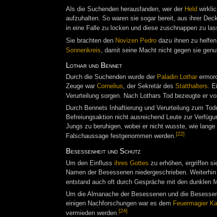
Als die Suchenden herausfanden, wer der
Held
wirkli
aufzuhalten. So waren sie sogar bereit, aus ihrer Dec
in eine Falle zu locken und diese zuschnappen zu las
Sie brachten den
Novizen
Pedro
dazu ihnen zu helfen
Sonnenkreis
, damit seine Macht nicht gegen sie gen
Lothar und Bennet
Durch die Suchenden wurde der
Paladin
Lothar
ermord
Zeuge war
Cornelius
, der Sekretär des
Statthalters
. E
Verurteilung sorgen. Nach Lothars Tod bezeugte er v
Durch Bennets Inhaftierung und Verurteilung zum Tod
Befreiungsaktion nicht ausreichend Leute zur Verfügu
Jungs zu beruhigen, wobei er nicht wusste, wie lange
[22]
Falschaussage festgenommen werden.
Besessenheit und Schutz
Um den Einfluss
ihres Gottes
zu erhöhen, ergriffen si
Namen der Besessenen niedergeschrieben. Weiterhin 
entstand auch oft durch Gespräche mit den dunklen Ma
Um die Almanache der Besessenen und die Besessen
einigen Nachforschungen war es dem
Feuermagier
Ka
[24]
vermieden werden.