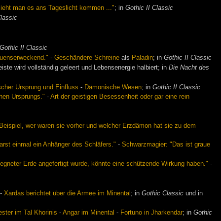
sieht man es ans Tageslicht kommen ..."
; in
Gothic II Classic
Classic
Gothic II Classic
auenserweckend."
-
Geschändere Schreine
als
Paladin
; in
Gothic II Classic
iste wird vollständig geleert und Lebensenergie halbiert; in
Die Nacht des
cher Ursprung und Einfluss
-
Dämonische Wesen
; in
Gothic II Classic
hen Ursprungs."
-
Art der geistigen Besessenheit oder gar eine rein
 Beispiel, wer waren sie vorher und welcher Erzdämon hat sie zu dem
arst einmal ein Anhänger des Schläfers."
-
Schwarzmagier: "Das ist graue
segneter Erde angefertigt wurde, könnte eine schützende Wirkung haben."
-
-
Xardas berichtet über die Armee im Minental
; in
Gothic Classic
und in
ester im Tal Khorinis
-
Angar im Minental
-
Fortuno in Jharkendar
; in
Gothic