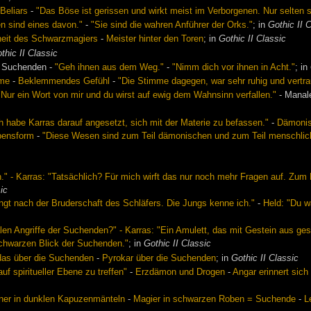
Beliars
-
"Das Böse ist gerissen und wirkt meist im Verborgenen. Nur selten 
en sind eines davon."
-
"Sie sind die wahren Anführer der Orks."
; in
Gothic II 
eit des Schwarzmagiers
-
Meister hinter den Toren
; in
Gothic II Classic
thic II Classic
r Suchenden -
"Geh ihnen aus dem Weg."
-
"Nimm dich vor ihnen in Acht."
; in
ume
-
Beklemmendes Gefühl
-
"Die Stimme dagegen, war sehr ruhig und vertr
"Nur ein Wort von mir und du wirst auf ewig dem Wahnsinn verfallen."
- Manale
h habe Karras darauf angesetzt, sich mit der Materie zu befassen."
-
Dämonis
ebensform
-
"Diese Wesen sind zum Teil dämonischen und zum Teil menschlic
." - Karras: "Tatsächlich? Für mich wirft das nur noch mehr Fragen auf. Zum
ic
ingt nach der Bruderschaft des Schläfers. Die Jungs kenne ich."
-
Held: "Du w
len Angriffe der Suchenden?" - Karras: "Ein Amulett, das mit Gestein aus ge
schwarzen Blick der Suchenden."
; in
Gothic II Classic
das über die Suchenden
-
Pyrokar über die Suchenden
; in
Gothic II Classic
uf spiritueller Ebene zu treffen"
-
Erzdämon und Drogen
-
Angar erinnert sich
ner in dunklen Kapuzenmänteln
-
Magier in schwarzen Roben = Suchende
-
L