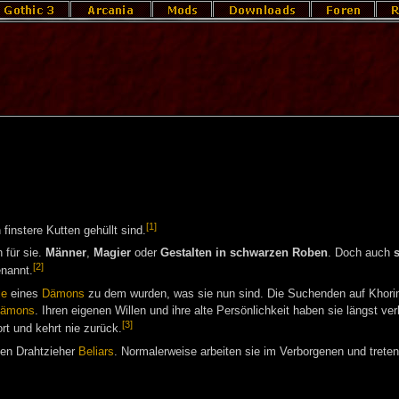
[1]
 finstere Kutten gehüllt sind.
 für sie.
Männer
,
Magier
oder
Gestalten in schwarzen Roben
. Doch auch
[2]
nannt.
ie
eines
Dämons
zu dem wurden, was sie nun sind. Die Suchenden auf Khori
dämons
. Ihren eigenen Willen und ihre alte Persönlichkeit haben sie längst ver
[3]
rt und kehrt nie zurück.
hen Drahtzieher
Beliars
. Normalerweise arbeiten sie im Verborgenen und treten