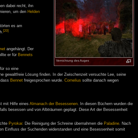
en dabei recht, ihn
onieren, um den
Helden
törten es am
[20]
h.
net
angehängt. Der
ollte er für
Bennets
Vernichtung des Auges
für so eine
ne gewaltfreie Lösung finden. In der Zwischenzeit versuchte Lee, seine
, dass
Bennet
freigesprochen wurde.
Cornelius
sollte danach wegen
t mit Hilfe eines
Almanach der Besessenen
. In diesen Büchern wurden die
falls besessen und von Albträumen geplagt. Diese Art der Besessenheit
ichte
Pyrokar
. Die Reinigung der Schreine übernahmen die
Paladine
. Nach
gen Einfluss der Suchenden widerstanden und eine Besessenheit somit