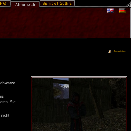
Anmelden
schwarze
nis
loren. Sie
 nicht