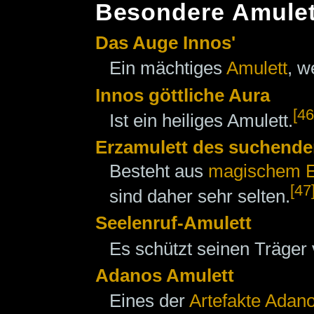
Besondere Amulet
Das Auge Innos'
Ein mächtiges
Amulett
, w
Innos göttliche Aura
[46
Ist ein heiliges Amulett.
Erzamulett des suchenden
Besteht aus
magischem E
[47
sind daher sehr selten.
Seelenruf-Amulett
Es schützt seinen Träger
Adanos Amulett
Eines der
Artefakte Adano