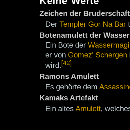
Keine Werte
Zeichen der Bruderschaft
Der
Templer
Gor Na Bar
t
Botenamulett der Wasse
Ein Bote der
Wassermagi
er von
Gomez' Schergen
[42]
wird.
Ramons Amulett
Es gehörte dem
Assassin
Kamaks Artefakt
Ein altes
Amulett
, welch