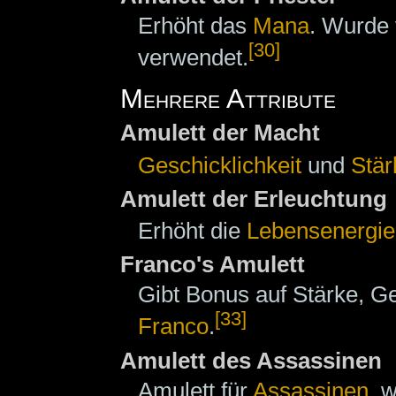
Erhöht das
Mana
. Wurde
[30]
verwendet.
Mehrere Attribute
Amulett der Macht
Geschicklichkeit
und
Stär
Amulett der Erleuchtung
Erhöht die
Lebensenergie
Franco's Amulett
Gibt Bonus auf Stärke, G
[33]
Franco
.
Amulett des Assassinen
Amulett für
Assassinen
, 