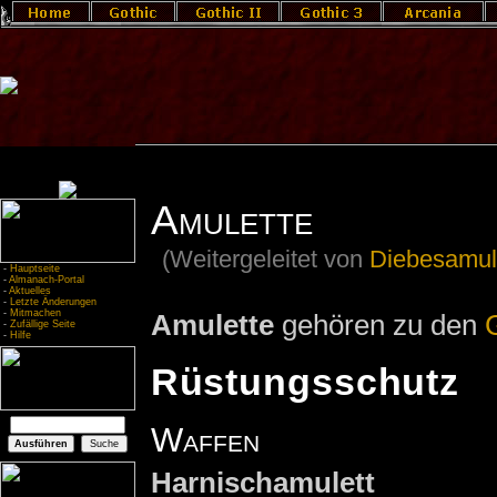
Amulette
(Weitergeleitet von
Diebesamul
-
Hauptseite
-
Almanach-Portal
-
Aktuelles
-
Letzte Änderungen
-
Mitmachen
Amulette
gehören zu den
-
Zufällige Seite
-
Hilfe
Rüstungsschutz
Waffen
Harnischamulett