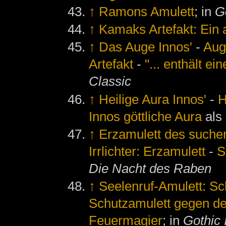
↑
Ramons Amulett
; in
G
↑
Kamaks Artefakt: Ein 
↑
Das Auge Innos'
-
Aug
Artefakt
-
"... enthält ei
Classic
↑
Heilige Aura Innos'
-
H
Innos göttliche Aura
als
↑
Erzamulett des suchen
Irrlichter: Erzamulett
-
S
Die Nacht des Raben
↑
Seelenruf-Amulett: S
Schutzamulett gegen d
Feuermagier
; in
Gothic 