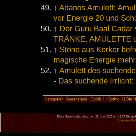
↑
Adanos Amulett: Amulet
vor Energie 20 und Sch
↑
Der Guru Baal Cada
TRÄNKE, AMULETTE u
↑
Stone aus Kerker befr
magische Energie mehr
↑
Amulett des suchenden
-
Das suchende Irrlicht
Kategorien
:
Gegenstand
|
Gothic I
|
Gothic II
|
Die 
Diese Seite wurde zuletzt am 29. Juni 2025 um 19:37 Uhr geä
Über den Got