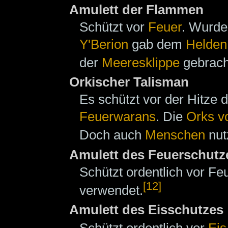
Amulett der Flammen
Schützt vor
Feuer
. Wurde
Y'Berion
gab dem
Helden
der
Meeresklippe
gebracht
Orkischer Talisman
Es schützt vor der Hitze
Feuerwarans
. Die
Orks v
Doch auch
Menschen
nut
Amulett des Feuerschutz
Schützt ordentlich vor F
[12]
verwendet.
Amulett des Eisschutzes
Schützt ordentlich vor
Eis