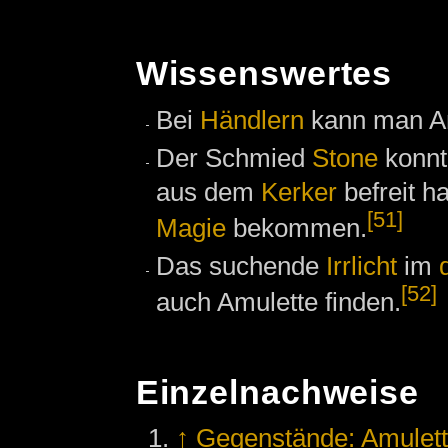
Wissenswertes
Bei
Händlern
kann man Am
Der Schmied
Stone
konnt
aus dem
Kerker
befreit h
[51]
Magie
bekommen.
Das suchende
Irrlicht
im
[52]
auch Amulette finden.
Einzelnachweise
↑
Gegenstände: Amulet