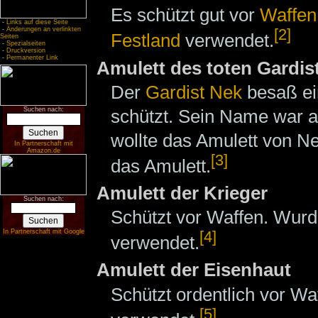
Es schützt gut vor
Waffen
-
Links auf diese Seite
-
Änderungen an verlinkten
[2]
Festland
verwendet.
Seiten
-
Spezialseiten
-
Druckversion
-
Permanenter Link
Amulett des toten Gardis
Der
Gardist
Nek
besaß e
schützt. Sein Name war a
Suchen nach:
wollte das Amulett von N
In Partnerschaft mit
Amazon.de
[3]
das Amulett.
Amulett der Krieger
Suchen nach:
Schützt vor Waffen. Wur
In Partnerschaft mit Google
[4]
verwendet.
Amulett der Eisenhaut
Schützt ordentlich vor W
[5]