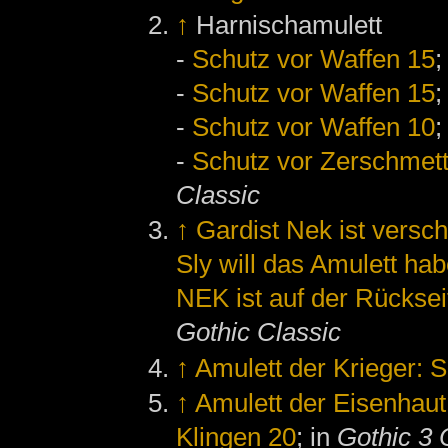
↑
Harnischamulett
-
Schutz vor Waffen 15
;
-
Schutz vor Waffen 15
;
-
Schutz vor Waffen 10
;
-
Schutz vor Zerschmett
Classic
↑
Gardist Nek ist vers
Sly will das Amulett ha
NEK ist auf der Rücksei
Gothic Classic
↑
Amulett der Krieger: 
↑
Amulett der Eisenhaut
Klingen 20
; in
Gothic 3 