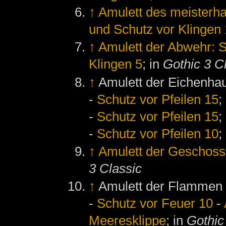
↑
Amulett des meisterha
und Schutz vor Klingen
↑
Amulett der Abwehr: S
Klingen 5
; in
Gothic 3 C
↑
Amulett der Eichenha
-
Schutz vor Pfeilen 15
;
-
Schutz vor Pfeilen 15
;
-
Schutz vor Pfeilen 10
;
↑
Amulett der Geschoss
3 Classic
↑
Amulett der Flammen
-
Schutz vor Feuer 10
-
Meeresklippe
; in
Gothic