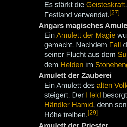
Es stärkt die
Geisteskraft
[27]
Festland verwendet.
Angars magisches Amule
Ein
Amulett der Magie
wu
gemacht. Nachdem
Fall
d
seiner Flucht aus dem
Su
dem
Helden
im
Stonehen
Amulett der Zauberei
Ein Amulett des
alten Vol
steigert. Der
Held
besorgt
Händler
Hamid
, denn son
[29]
Höhe treiben.
Amulett der Priester