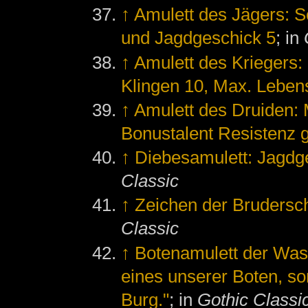
↑
Amulett des Jägers: 
und Jagdgeschick 5
; in
↑
Amulett des Kriegers:
Klingen 10, Max. Leben
↑
Amulett des Druiden:
Bonustalent Resistenz 
↑
Diebesamulett: Jagdg
Classic
↑
Zeichen der Brudersch
Classic
↑
Botenamulett der Wa
eines unserer Boten, so
Burg."
; in
Gothic Classi