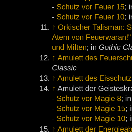
-
Schutz vor Feuer 15
; 
-
Schutz vor Feuer 10
; 
↑
Orkischer Talisman: S
Atem von Feuerwaran!"
und Milten
; in
Gothic Cl
↑
Amulett des Feuersch
Classic
↑
Amulett des Eisschutz
↑
Amulett der Geisteskra
-
Schutz vor Magie 8
; i
-
Schutz vor Magie 15
; 
-
Schutz vor Magie 10
; 
↑
Amulett der Energieab