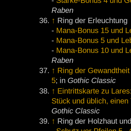
-
Stärke-Bonus 4 und Ge
Raben
↑
Ring der Erleuchtung
-
Mana-Bonus 15 und L
-
Mana-Bonus 5 und Le
-
Mana-Bonus 10 und L
Raben
↑
Ring der Gewandtheit
5
; in
Gothic Classic
↑
Eintrittskarte zu Lare
Stück und üblich, einen 
Gothic Classic
↑
Ring der Holzhaut und
-
Schutz vor Pfeilen 5
-