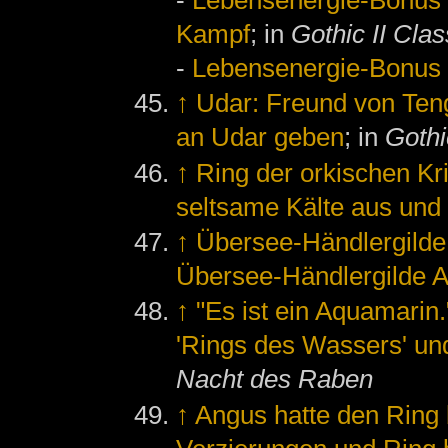
-
Lebensenergie-Bonus
Kampf
; in
Gothic II Clas
-
Lebensenergie-Bonus
↑
Udar: Freund von Ten
an Udar geben
; in
Gothi
↑
Ring der orkischen Kri
seltsame Kälte aus und
↑
Übersee-Händlergilde
Übersee-Händlergilde 
↑
"Es ist ein Aquamarin.
'Rings des Wassers' un
Nacht des Raben
↑
Angus hatte den Ring 