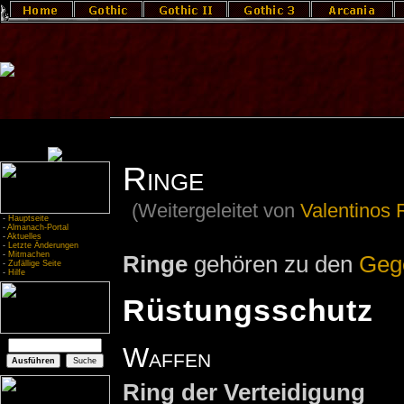
Ringe
(Weitergeleitet von
Valentinos 
-
Hauptseite
-
Almanach-Portal
-
Aktuelles
-
Letzte Änderungen
-
Mitmachen
Ringe
gehören zu den
Geg
-
Zufällige Seite
-
Hilfe
Rüstungsschutz
Waffen
Ring der Verteidigung