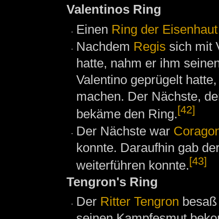
Valentinos Ring
Einen
Ring der Eisenhaut
Nachdem
Regis
sich mit 
hatte, nahm er ihm seinen
Valentino geprügelt hatte,
machen. Der Nächste, der
[42]
bekäme den Ring.
Der Nächste war
Corago
konnte. Daraufhin gab der
[43]
weiterführen konnte.
Tengron's Ring
Der
Ritter
Tengron
besaß
seinen Kampfesmut beko