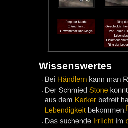
Ring der Macht,
Ring de
Erleuchtung,
Geschicklichkei
Gewandtheit und Magie
vor Feuer, Ri
Lebenskra
Flammenschutz
Ring der Leben
Wissenswertes
Bei
Händlern
kann man Ri
Der Schmied
Stone
konnt
aus dem
Kerker
befreit h
Lebendigkeit
bekommen.
Das suchende
Irrlicht
im