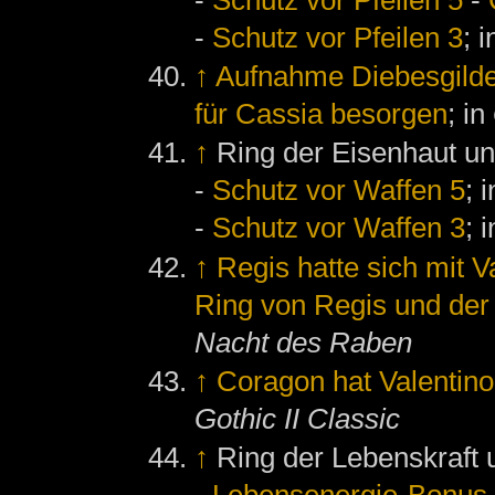
-
Schutz vor Pfeilen 3
; 
↑
Aufnahme Diebesgilde
für Cassia besorgen
; in
↑
Ring der Eisenhaut un
-
Schutz vor Waffen 5
; 
-
Schutz vor Waffen 3
; 
↑
Regis hatte sich mit V
Ring von Regis und de
Nacht des Raben
↑
Coragon hat Valentino
Gothic II Classic
↑
Ring der Lebenskraft 