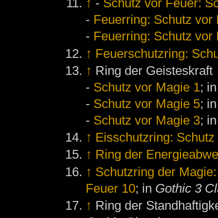
↑
-
Schutz vor Feuer: S
-
Feuerring: Schutz vor
-
Feuerring: Schutz vor
↑
Feuerschutzring: Schu
↑
Ring der Geisteskraft
-
Schutz vor Magie 1
; i
-
Schutz vor Magie 5
; i
-
Schutz vor Magie 3
; i
↑
Eisschutzring: Schutz 
↑
Ring der Energieabwe
↑
Schutzring der Magie:
Feuer 10
; in
Gothic 3 Cl
↑
Ring der Standhaftigke