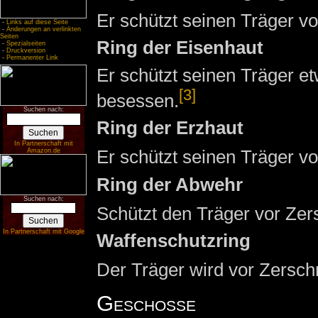
Er schützt seinen Träger v
-
Links auf diese Seite
-
Änderungen an verlinkten
Seiten
Ring der Eisenhaut
-
Spezialseiten
-
Druckversion
-
Permanenter Link
Er schützt seinen Träger e
[3]
besessen.
Suchen nach:
Ring der Erzhaut
In Partnerschaft mit
Er schützt seinen Träger vo
Amazon.de
Ring der Abwehr
Suchen nach:
Schützt den Träger vor Zer
In Partnerschaft mit Google
Waffenschutzring
Der Träger wird vor Zersch
Geschosse