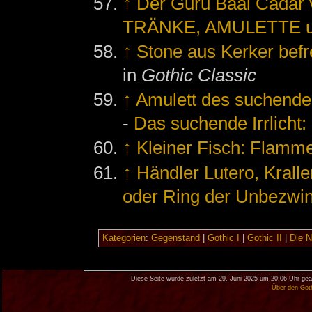
↑
Der Guru Baal Cada
TRÄNKE, AMULETTE u
↑
Stone aus Kerker befre
in
Gothic Classic
↑
Amulett des suchenden
-
Das suchende Irrlicht
↑
Kleiner Fisch: Flamm
↑
Händler Lutero, Krall
oder Ring der Unbezwin
Kategorien
:
Gegenstand
|
Gothic I
|
Gothic II
|
Die 
Diese Seite wurde zuletzt am 29. Juni 2025 um 20:06 Uhr geä
Über den Got