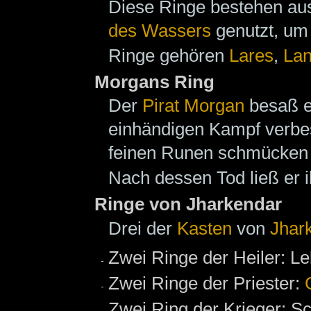
Diese Ringe bestehen a
des Wassers
genutzt, um 
Ringe gehören
Lares
,
La
Morgans Ring
Der
Pirat
Morgan
besaß ei
einhändigen Kampf verbes
feinen Runen schmücken i
Nach dessen Tod ließ er i
Ringe von Jharkendar
Drei der
Kasten
von
Jhar
Zwei Ringe der Heiler: Le
Zwei Ringe der Priester:
Zwei Ring der Krieger: Sc