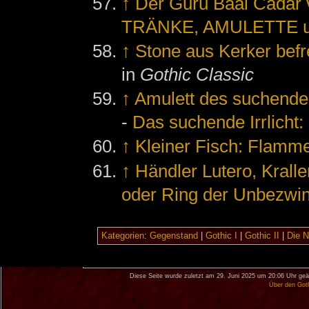
↑
Der Guru Baal Cada
TRÄNKE, AMULETTE u
↑
Stone aus Kerker befre
in
Gothic Classic
↑
Amulett des suchenden
-
Das suchende Irrlicht
↑
Kleiner Fisch: Flamm
↑
Händler Lutero, Krall
oder Ring der Unbezwin
Kategorien
:
Gegenstand
|
Gothic I
|
Gothic II
|
Die 
Diese Seite wurde zuletzt am 29. Juni 2025 um 20:06 Uhr geä
Über den Got