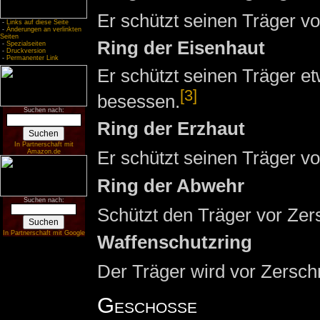
Er schützt seinen Träger v
-
Links auf diese Seite
-
Änderungen an verlinkten
Seiten
Ring der Eisenhaut
-
Spezialseiten
-
Druckversion
-
Permanenter Link
Er schützt seinen Träger e
[3]
besessen.
Suchen nach:
Ring der Erzhaut
In Partnerschaft mit
Er schützt seinen Träger vo
Amazon.de
Ring der Abwehr
Suchen nach:
Schützt den Träger vor Zer
In Partnerschaft mit Google
Waffenschutzring
Der Träger wird vor Zersch
Geschosse