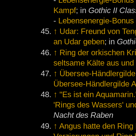
-
Lebensenergie-Bonus
Kampf
; in
Gothic II Clas
-
Lebensenergie-Bonus
↑
Udar: Freund von Ten
an Udar geben
; in
Gothi
↑
Ring der orkischen Kri
seltsame Kälte aus und
↑
Übersee-Händlergilde
Übersee-Händlergilde 
↑
"Es ist ein Aquamarin.
'Rings des Wassers' un
Nacht des Raben
↑
Angus hatte den Ring 