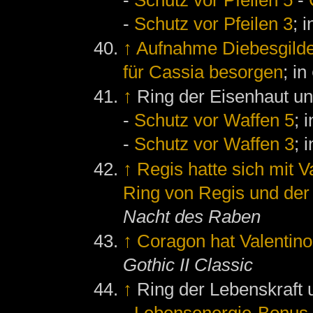
-
Schutz vor Pfeilen 3
; 
↑
Aufnahme Diebesgilde
für Cassia besorgen
; in
↑
Ring der Eisenhaut un
-
Schutz vor Waffen 5
; 
-
Schutz vor Waffen 3
; 
↑
Regis hatte sich mit V
Ring von Regis und de
Nacht des Raben
↑
Coragon hat Valentino
Gothic II Classic
↑
Ring der Lebenskraft 