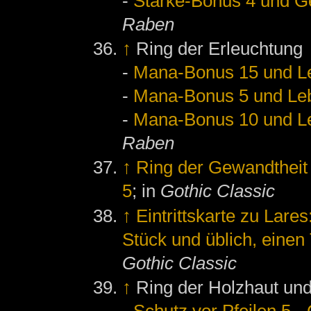
-
Stärke-Bonus 4 und Ge
Raben
↑
Ring der Erleuchtung
-
Mana-Bonus 15 und L
-
Mana-Bonus 5 und Le
-
Mana-Bonus 10 und L
Raben
↑
Ring der Gewandtheit
5
; in
Gothic Classic
↑
Eintrittskarte zu Lare
Stück und üblich, einen 
Gothic Classic
↑
Ring der Holzhaut und
-
Schutz vor Pfeilen 5
-