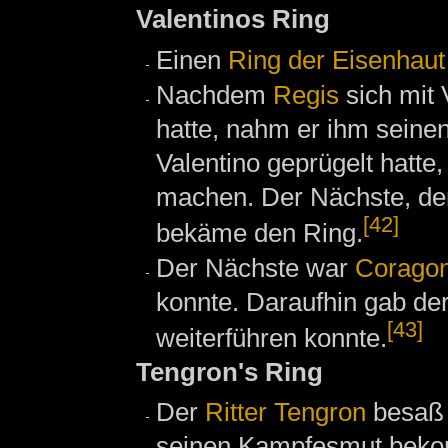
Valentinos Ring
Einen
Ring der Eisenhaut
Nachdem
Regis
sich mit 
hatte, nahm er ihm seinen
Valentino geprügelt hatte,
machen. Der Nächste, der
[42]
bekäme den Ring.
Der Nächste war
Corago
konnte. Daraufhin gab der
[43]
weiterführen konnte.
Tengron's Ring
Der
Ritter
Tengron
besaß
seinen Kampfesmut beko