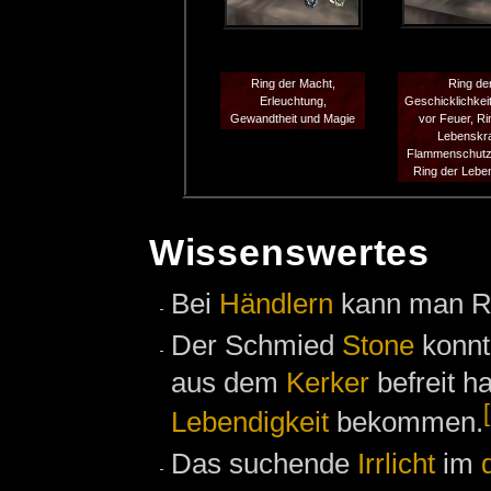
Ring der Macht,
Ring de
Erleuchtung,
Geschicklichkei
Gewandtheit und Magie
vor Feuer, Ri
Lebenskra
Flammenschutz
Ring der Leben
Wissenswertes
Bei
Händlern
kann man Ri
Der Schmied
Stone
konnt
aus dem
Kerker
befreit h
Lebendigkeit
bekommen.
Das suchende
Irrlicht
im