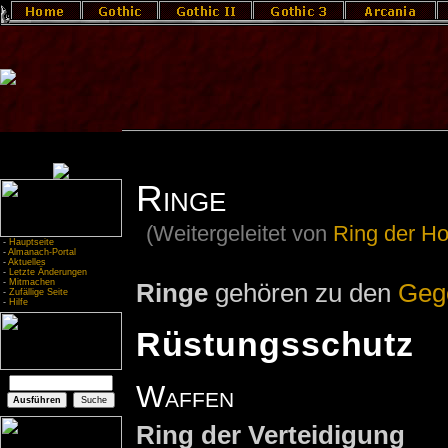
Ringe
(Weitergeleitet von
Ring der Ho
-
Hauptseite
-
Almanach-Portal
-
Aktuelles
-
Letzte Änderungen
-
Mitmachen
Ringe
gehören zu den
Geg
-
Zufällige Seite
-
Hilfe
Rüstungsschutz
Waffen
Ring der Verteidigung