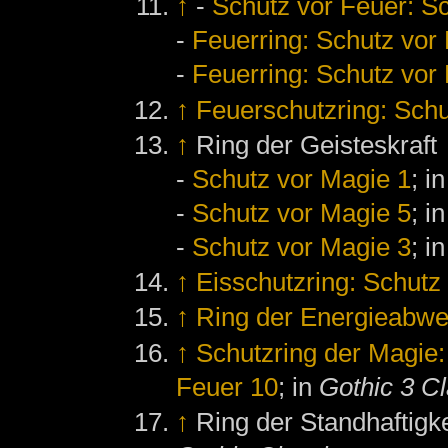
↑
-
Schutz vor Feuer: S
-
Feuerring: Schutz vor
-
Feuerring: Schutz vor
↑
Feuerschutzring: Schu
↑
Ring der Geisteskraft
-
Schutz vor Magie 1
; i
-
Schutz vor Magie 5
; i
-
Schutz vor Magie 3
; i
↑
Eisschutzring: Schutz 
↑
Ring der Energieabwe
↑
Schutzring der Magie:
Feuer 10
; in
Gothic 3 Cl
↑
Ring der Standhaftigke