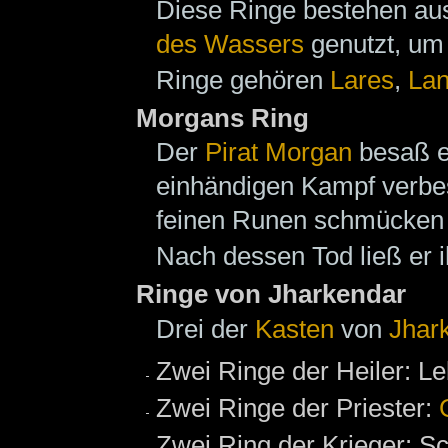
Diese Ringe bestehen a
des Wassers
genutzt, um 
Ringe gehören
Lares
,
La
Morgans Ring
Der
Pirat
Morgan
besaß ei
einhändigen Kampf verbes
feinen Runen schmücken i
Nach dessen Tod ließ er i
Ringe von Jharkendar
Drei der
Kasten
von
Jhar
Zwei Ringe der Heiler: Le
Zwei Ringe der Priester:
Zwei Ring der Krieger: Sc