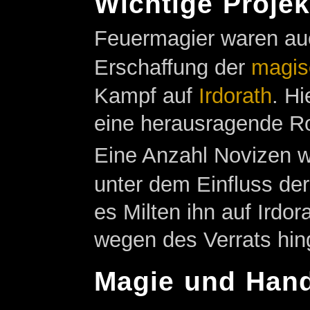
Wichtige Proje
Feuermagier waren auch
Erschaffung der
magis
Kampf auf
Irdorath
. H
eine herausragende Ro
Eine Anzahl Novizen w
unter dem Einfluss de
es Milten ihn auf Irdo
wegen des Verrats hing
Magie und Han