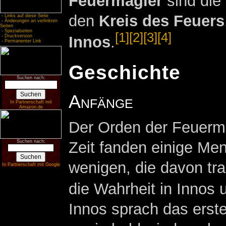
Feuermagier
sind die
den
Kreis des Feuers
-
Links auf diese Seite
-
Änderungen an verlinkten
Seiten
-
Spezialseiten
[1]
[2]
[3]
[4]
-
Druckversion
Innos
.
-
Permanenter Link
Geschichte
Suchen nach:
Anfänge
In Partnerschaft mit
Amazon.de
Der Orden der Feuermag
Zeit fanden einige Me
Suchen nach:
wenigen, die davon tra
In Partnerschaft mit Google
die Wahrheit in Innos 
Innos sprach das erst