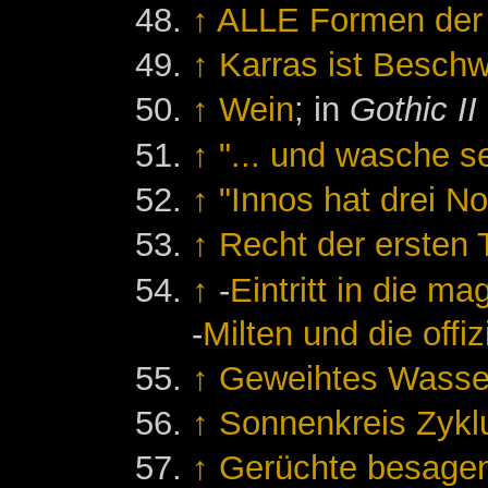
↑
ALLE Formen der
↑
Karras ist Beschw
↑
Wein
; in
Gothic II
↑
"... und wasche s
↑
"Innos hat drei No
↑
Recht der ersten 
↑
-
Eintritt in die m
-
Milten und die offi
↑
Geweihtes Wasser
↑
Sonnenkreis Zykl
↑
Gerüchte besagen