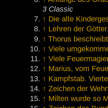
3 Classic
↑
Die alte Kinderge
↑
Lehren der Götter
↑
Thorus beschreibt
↑
Viele umgekomm
↑
Viele Feuermagier
↑
Marius, vom Feu
↑
Kampfstab. Vierte
↑
Zeichen der Wehrh
↑
Milten wurde so 