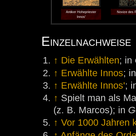
Antiker Hohepriester
Novize des 
Innos'
Einzelnachweise
↑
Die Erwählten
; in
↑
Erwählte Innos
; i
↑
Erwählte Innos'
; 
↑
Spielt man als Ma
(z. B. Marcos); in
G
↑
Vor 1000 Jahren 
↑
Anfänge des Orden