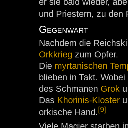
er sie bald wieder, ab
und Priestern, zu den
Gegenwart
Nachdem die Reichskirc
Orkkrieg
zum Opfer.
Die
myrtanischen Tem
blieben in Takt. Wobe
des Schmanen
Grok
um
Das
Khorinis-Kloster
un
[9]
orkische Hand.
Viele Magier starben i