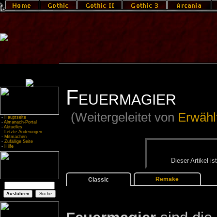
Feuermagier
(Weitergeleitet von
Erwähl
-
Hauptseite
-
Almanach-Portal
-
Aktuelles
-
Letzte Änderungen
-
Mitmachen
-
Zufällige Seite
-
Hilfe
Die­ser Ar­ti­kel i
Remake
Classic