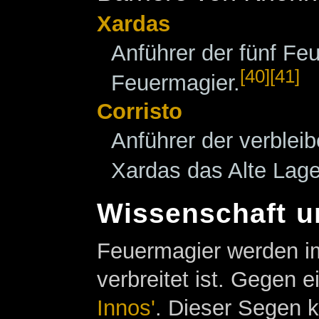
Xardas
Anführer der fünf F
[40]
[41]
Feuermagier.
Corristo
Anführer der verble
Xardas das Alte Lage
Wissenschaft 
Feuermagier werden i
verbreitet ist. Gegen
Innos'
. Dieser Segen 