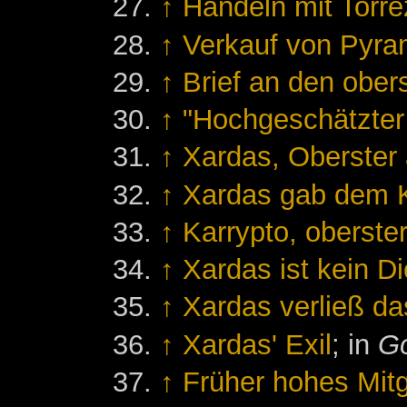
↑
Handeln mit Torre
↑
Verkauf von Pyra
↑
Brief an den ober
↑
"Hochgeschätzter
↑
Xardas, Oberster 
↑
Xardas gab dem 
↑
Karrypto, oberst
↑
Xardas ist kein D
↑
Xardas verließ da
↑
Xardas' Exil
; in
Go
↑
Früher hohes Mitg