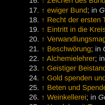
↑
Zeichen des Bun
↑
ewiger Bund
; in
G
↑
Recht der ersten 
↑
Eintritt in die Krei
↑
Verwandlungsmag
↑
Beschwörung
; in
↑
Alchemielehrer
; i
↑
Geistiger Beista
↑
Gold spenden und
↑
Beten und Spend
↑
Weinkellerei
; in
Go