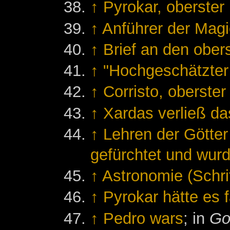
↑
Pyrokar, oberster
↑
Anführer der Magi
↑
Brief an den ober
↑
"Hochgeschätzter
↑
Corristo, oberste
↑
Xardas verließ da
↑
Lehren der Götte
gefürchtet und wurd
↑
Astronomie (Schrif
↑
Pyrokar hätte es f
↑
Pedro wars
; in
Go