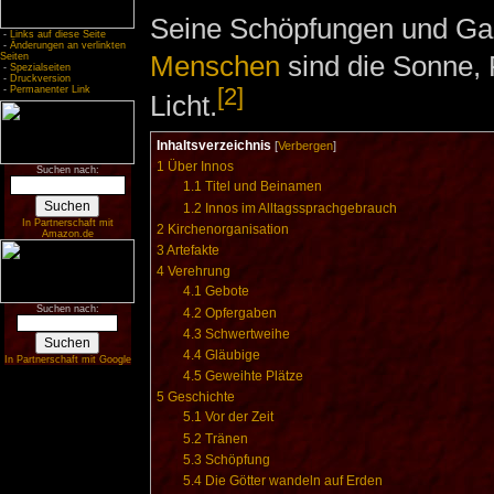
Seine Schöpfungen und Ga
-
Links auf diese Seite
-
Änderungen an verlinkten
Menschen
sind die Sonne,
Seiten
-
Spezialseiten
-
Druckversion
[2]
-
Permanenter Link
Licht.
Inhaltsverzeichnis
[
Verbergen
]
1
Über Innos
Suchen nach:
1.1
Titel und Beinamen
1.2
Innos im Alltagssprachgebrauch
In Partnerschaft mit
2
Kirchenorganisation
Amazon.de
3
Artefakte
4
Verehrung
4.1
Gebote
Suchen nach:
4.2
Opfergaben
4.3
Schwertweihe
4.4
Gläubige
In Partnerschaft mit Google
4.5
Geweihte Plätze
5
Geschichte
5.1
Vor der Zeit
5.2
Tränen
5.3
Schöpfung
5.4
Die Götter wandeln auf Erden