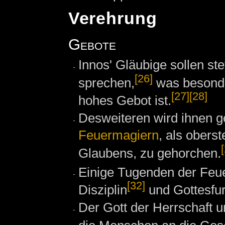
Verehrung
Gebote
Innos' Gläubige sollen st
[26]
sprechen,
was besonde
[27]
[28]
hohes Gebot ist.
Desweiteren wird ihnen 
Feuermagiern
, als oberst
Glaubens, zu gehorchen.
Einige Tugenden der Feu
[32]
Disziplin
und Gottesfur
Der Gott der Herrschaft 