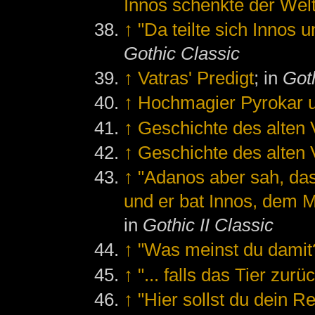
Innos schenkte der Wel
↑
"Da teilte sich Innos u
Gothic Classic
↑
Vatras' Predigt
; in
Goth
↑
Hochmagier Pyrokar u
↑
Geschichte des alten 
↑
Geschichte des alten 
↑
"Adanos aber sah, da
und er bat Innos, dem 
in
Gothic II Classic
↑
"Was meinst du damit
↑
"... falls das Tier zurü
↑
"Hier sollst du dein R