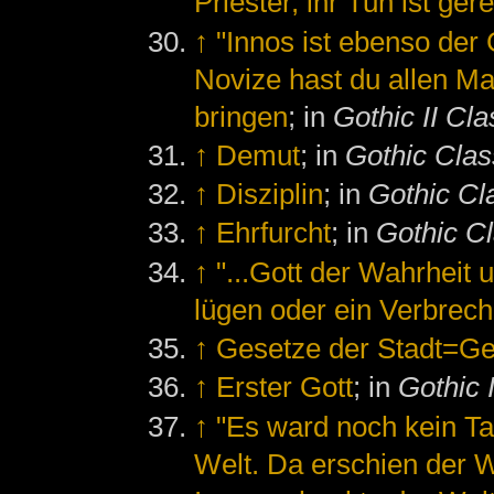
Priester, ihr Tun ist ge
↑
"Innos ist ebenso der 
Novize hast du allen M
bringen
; in
Gothic II Cla
↑
Demut
; in
Gothic Clas
↑
Disziplin
; in
Gothic Cl
↑
Ehrfurcht
; in
Gothic Cl
↑
"...Gott der Wahrheit
lügen oder ein Verbrec
↑
Gesetze der Stadt=Ge
↑
Erster Gott
; in
Gothic 
↑
"Es ward noch kein T
Welt. Da erschien der We