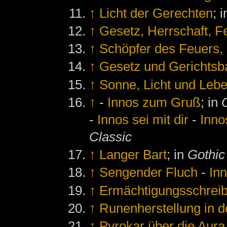
↑
Licht der Gerechten
; 
↑
Gesetz, Herrschaft, F
↑
Schöpfer des Feuers, 
↑
Gesetz und Gerichtsba
↑
Sonne, Licht und Leb
↑
-
Innos zum Gruß
; in
-
Innos sei mit dir
-
Inn
Classic
↑
Langer Bart
; in
Gothic
↑
Sengender Fluch
-
In
↑
Ermächtigungsschreib
↑
Runenherstellung in 
↑
Pyrokar über die Aura