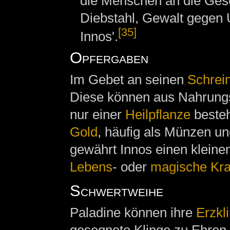
die Menschen an die Gese
Diebstahl, Gewalt gegen
[35]
Innos'.
Opfergaben
Im Gebet an seinen
Schrei
Diese können aus Nahrung
nur einer
Heilpflanze
besteh
Gold
, häufig als Münzen u
gewährt Innos einen kleine
Lebens
- oder
magische Kra
Schwertweihe
Paladine können ihre
Erzkl
gesegnete Klinge zu Ehren 