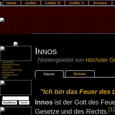
Innos
(Weitergeleitet von
Höchster Go
-
Hauptseite
-
Almanach-Portal
-
Aktuelles
-
Letzte Änderungen
-
Mitmachen
Remake
Classic
-
Zufällige Seite
-
Hilfe
"Ich bin das Feuer des 
Innos
ist der Gott des Feue
[1]
Gesetze und des Rechts.