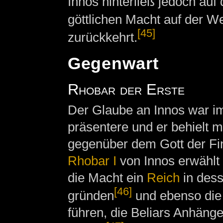
Innos hinterließ jedoch auf
göttlichen Macht auf der We
[45]
zurückkehrt.
Gegenwart
Rhobar der Erste
Der Glaube an Innos war i
präsentere und er behielt 
gegenüber dem Gott der Fi
Rhobar I
von Innos erwählt 
die Macht ein
Reich
in des
[46]
gründen
und ebenso di
führen, die Beliars Anhäng