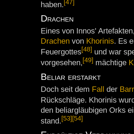
[47]
haben.
Drachen
Eines von Innos' Artefakten,
Drachen
von
Khorinis
. Es e
[48]
Feuergottes
und war spe
[49]
vorgesehen,
mächtige
K
Beliar erstarkt
Doch seit dem
Fall
der
Barr
Rückschläge. Khorinis wurd
den beliargläubigen Orks e
[53]
[54]
stand.