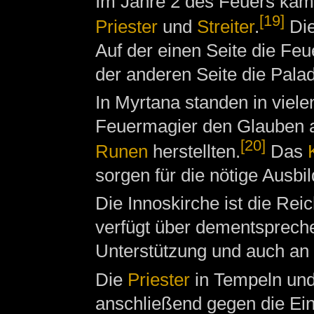
Im Jahre 2 des Feuers kam e
[19]
Priester
und
Streiter
.
Di
Auf der einen Seite die Fe
der anderen Seite die Palad
In Myrtana standen in viel
Feuermagier den Glauben an
[20]
Runen
herstellten.
Das
sorgen für die nötige Ausb
Die Innoskirche ist die Re
verfügt über dementspreche
Unterstützung und auch an 
Die
Priester
in Tempeln und
anschließend gegen die Ei