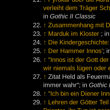
verleiht dem Träger Sc
in
Gothic II Classic
↑
Zusammenhang mit D
↑
Marduk im Kloster
; i
↑
Die Kindergeschichte:
↑
Der Hammer Innos'
; 
↑
"Innos ist der Gott d
wir niemals lügen oder
↑
Zitat Held als Feuerm
immer wahr"; in
Gothic 
↑
"Ich bin ein Diener In
↑
Lehren der Götter Teil 