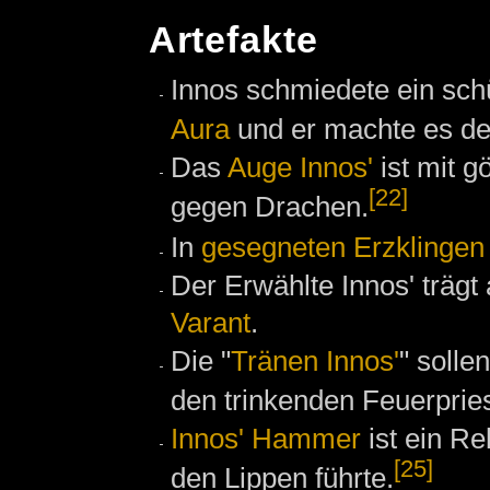
Artefakte
Innos schmiedete ein sc
Aura
und er machte es d
Das
Auge Innos'
ist mit g
[22]
gegen Drachen.
In
gesegneten Erzklingen
Der Erwählte Innos' trägt
Varant
.
Die "
Tränen Innos'
" solle
den trinkenden Feuerpries
Innos' Hammer
ist ein Re
[25]
den Lippen führte.