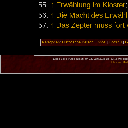
↑
Erwählung im Kloster
↑
Die Macht des Erwählt
↑
Das Zepter muss fort 
Kategorien
:
Historische Person
|
Innos
|
Gothic I
|
G
Diese Seite wurde zuletzt am 16. Juni 2026 um 23:16 Uhr geän
Über den Got