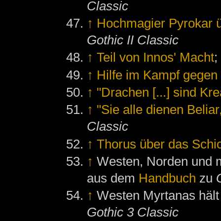
Classic
↑
Hochmagier Pyrokar ü
Gothic II Classic
↑
Teil von Innos' Macht
;
↑
Hilfe im Kampf gegen
↑
"Drachen [...] sind Kr
↑
"Sie alle dienen Beliar
Classic
↑
Thorus über das Schic
↑
Westen, Norden und mi
aus dem
Handbuch
zu
↑
Westen Myrtanas hält 
Gothic 3 Classic