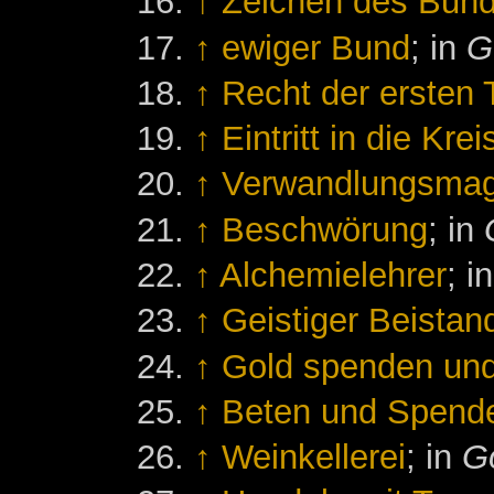
↑
Zeichen des Bun
↑
ewiger Bund
; in
G
↑
Recht der ersten 
↑
Eintritt in die Krei
↑
Verwandlungsmag
↑
Beschwörung
; in
↑
Alchemielehrer
; i
↑
Geistiger Beista
↑
Gold spenden und
↑
Beten und Spend
↑
Weinkellerei
; in
Go