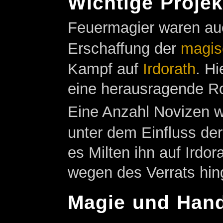
Wichtige Proje
Feuermagier waren auch
Erschaffung der
magis
Kampf auf
Irdorath
. H
eine herausragende Ro
Eine Anzahl Novizen w
unter dem Einfluss de
es Milten ihn auf Irdo
wegen des Verrats hing
Magie und Han