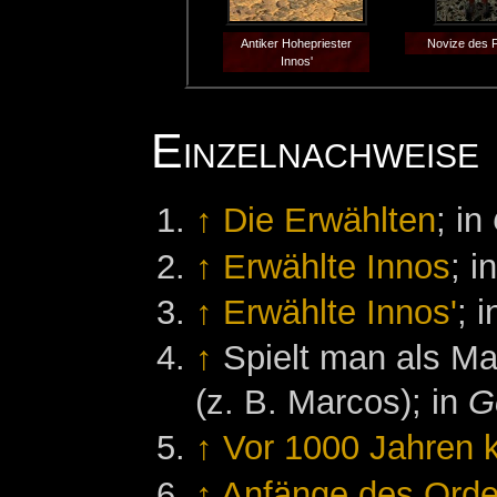
Antiker Hohepriester
Novize des 
Innos'
Einzelnachweise
↑
Die Erwählten
; in
↑
Erwählte Innos
; i
↑
Erwählte Innos'
; 
↑
Spielt man als Ma
(z. B. Marcos); in
G
↑
Vor 1000 Jahren 
↑
Anfänge des Orden