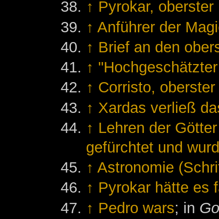
↑
Pyrokar, oberster
↑
Anführer der Magi
↑
Brief an den ober
↑
"Hochgeschätzter
↑
Corristo, oberste
↑
Xardas verließ da
↑
Lehren der Götte
gefürchtet und wurd
↑
Astronomie (Schrif
↑
Pyrokar hätte es f
↑
Pedro wars
; in
Go