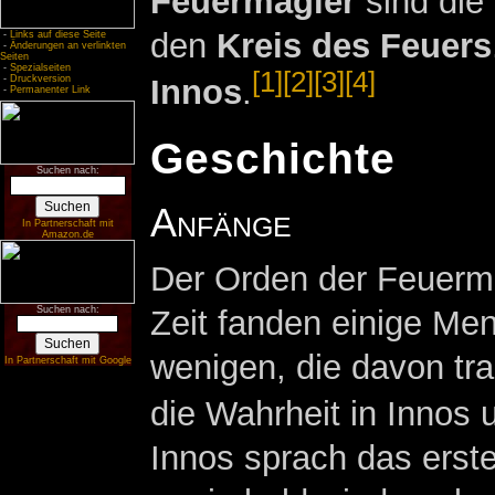
Feuermagier
sind die
den
Kreis des Feuers
-
Links auf diese Seite
-
Änderungen an verlinkten
Seiten
-
Spezialseiten
[1]
[2]
[3]
[4]
-
Druckversion
Innos
.
-
Permanenter Link
Geschichte
Suchen nach:
Anfänge
In Partnerschaft mit
Amazon.de
Der Orden der Feuermag
Zeit fanden einige Me
Suchen nach:
wenigen, die davon tra
In Partnerschaft mit Google
die Wahrheit in Innos 
Innos sprach das erst