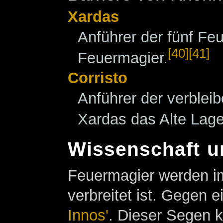
Xardas
Anführer der fünf F
[40]
[41]
Feuermagier.
Corristo
Anführer der verble
Xardas das Alte Lage
Wissenschaft 
Feuermagier werden i
verbreitet ist. Gegen
Innos'
. Dieser Segen 