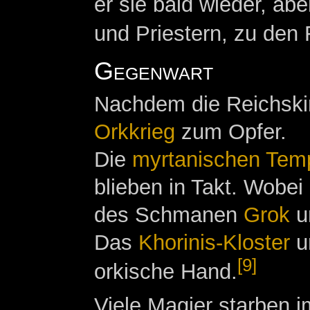
er sie bald wieder, ab
und Priestern, zu den
Gegenwart
Nachdem die Reichskirc
Orkkrieg
zum Opfer.
Die
myrtanischen Tem
blieben in Takt. Wobe
des Schmanen
Grok
um
Das
Khorinis-Kloster
un
[9]
orkische Hand.
Viele Magier starben i