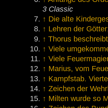
3 Classic
↑
Die alte Kinderge
↑
Lehren der Götter
↑
Thorus beschreibt
↑
Viele umgekomm
↑
Viele Feuermagier
↑
Marius, vom Feu
↑
Kampfstab. Vierte
↑
Zeichen der Wehrh
↑
Milten wurde so 