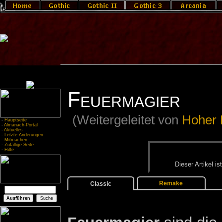
Feuermagier
(Weitergeleitet von
Hoher 
-
Hauptseite
-
Almanach-Portal
-
Aktuelles
-
Letzte Änderungen
-
Mitmachen
-
Zufällige Seite
-
Hilfe
Die­ser Ar­ti­kel i
Remake
Classic