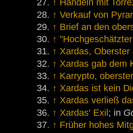
↑
Handeln mit Torre
↑
Verkauf von Pyra
↑
Brief an den ober
↑
"Hochgeschätzter
↑
Xardas, Oberster 
↑
Xardas gab dem 
↑
Karrypto, oberst
↑
Xardas ist kein D
↑
Xardas verließ da
↑
Xardas' Exil
; in
Go
↑
Früher hohes Mitg