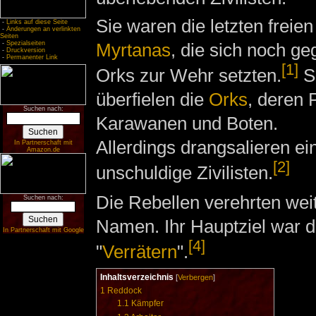
Sie waren die letzten freie
-
Links auf diese Seite
-
Änderungen an verlinkten
Seiten
-
Spezialseiten
Myrtanas
, die sich noch ge
-
Druckversion
-
Permanenter Link
[1]
Orks zur Wehr setzten.
S
überfielen die
Orks
, deren P
Suchen nach:
Karawanen und Boten.
Allerdings drangsalieren e
In Partnerschaft mit
Amazon.de
[2]
unschuldige Zivilisten.
Die Rebellen verehrten wei
Suchen nach:
Namen. Ihr Hauptziel war d
In Partnerschaft mit Google
[4]
"
Verrätern
".
Inhaltsverzeichnis
[
Verbergen
]
1
Reddock
1.1
Kämpfer