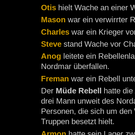
Otis
hielt Wache an einer 
Mason
war ein verwirrter 
Charles
war ein Krieger v
Steve
stand Wache vor Cha
Anog
leitete ein Rebellenl
Nordmar überfallen.
Freman
war ein Rebell unt
Der
Müde Rebell
hatte die
drei Mann unweit des Nor
Personen, die sich um den
Truppen besetzt hielt.
Armon
hatte sein Lager z