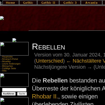
Rebellen
Version vom 30. Januar 2024, 
-
Hauptseite
(
Unterschied
)
← Nächstältere 
-
Almanach-Portal
-
Aktuelles
-
Letzte Änderungen
Nächstjüngere Version → (Unte
-
Mitmachen
-
Zufällige Seite
-
Hilfe
Die
Rebellen
bestanden au
Überreste der königlichen
Rhobar II.
, sowie einigen
überlebenden Zivilisten.