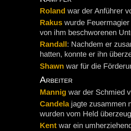
Roland
war der Anführer 
Rakus
wurde Feuermagier 
von ihm beschworenen Unto
Randall
: Nachdem er zusa
hatten, konnte er ihn über
Shawn
war für die Förder
Arbeiter
Mannig
war der Schmied v
Candela
jagte zusammen 
wurden vom Held überzeugt
Kent
war ein umherziehend