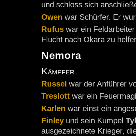
und schloss sich anschließ
Owen
war Schürfer. Er wu
Rufus
war ein Feldarbeiter
Flucht nach Okara zu helfe
Nemora
Kämpfer
Russel
war der Anführer v
Treslott
war ein Feuermagi
Karlen
war einst ein anges
Finley
und sein Kumpel
Ty
ausgezeichnete Krieger, die