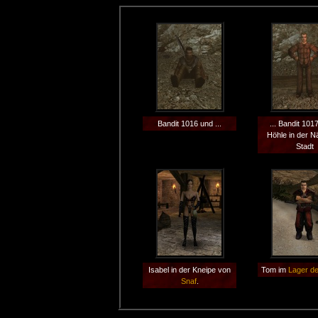
Bandit 1016 und ...
... Bandit 1017
Höhle in der N
Stadt
Isabel in der Kneipe von
Tom im
Lager de
Snaf
.