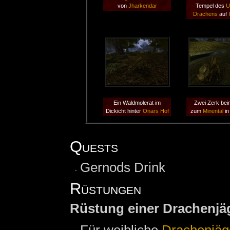
von
Jharkendar
Tempel des
U
Drachens
auf
Ein Waldmolerat im
Zwei Zerk be
Dickicht hinter
Onars Hof
zum
Minental
i
Quests
Gernods Drink
Rüstungen
Rüstung einer Drachenjä
Für weibliche
Drachenjäg