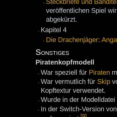
Steckbriefe und Bandite
veröffentlichen Spiel wi
abgekürzt.
Kapitel 4
Die Drachenjäger: Anga
Sonstiges
Piratenkopfmodell
War speziell für
Piraten
mi
War vermutlich für
Skip
vo
Kopftextur verwendet.
Wurde in der Modelldatei
In der Switch-Version von
[9]