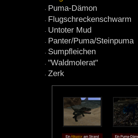
Puma-Dämon
Flugschreckenschwarm
Untoter Mud
Panter/Puma/Steinpuma
Sumpfleichen
"Waldmolerat"
Zerk
Ein
Alligator
am Strand
Ein Puma-Däm