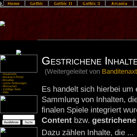
Gestrichene Inhalt
(Weitergeleitet von
Banditenax
-
Hauptseite
-
Almanach-Portal
-
Aktuelles
-
Letzte Änderungen
Es handelt sich hierbei um 
-
Mitmachen
-
Zufällige Seite
-
Hilfe
Sammlung von Inhalten, die 
finalen Spiele integriert wu
Content
bzw.
gestrichene
Dazu zählen Inhalte, die ...