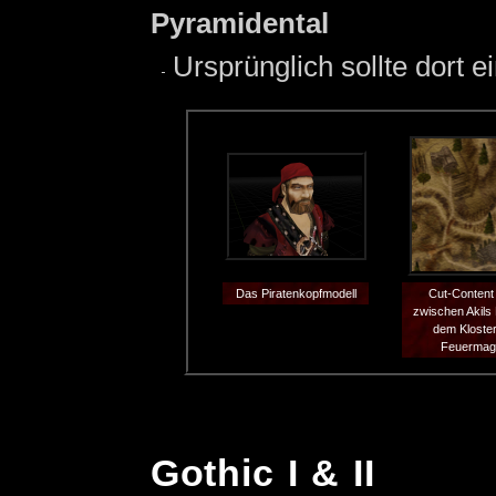
Pyramidental
Ursprünglich sollte dort 
Das Piratenkopfmodell
Cut-Conten
zwischen Akils
dem Kloster
Feuermag
Gothic I & II