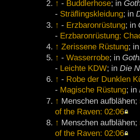
↑
-
Buddlerhose
; in
Goth
-
Sträflingskleidung
; in
↑
-
Erzbaronrüstung
; in
-
Erzbaronrüstung: Cha
↑
Zerissene Rüstung
; i
↑
-
Wasserrobe
; in
Goth
-
Leichte KDW
; in
Die N
↑
-
Robe der Dunklen K
-
Magische Rüstung
; in
↑
Menschen aufblähen;
of the Raven: 02:06
↑
Menschen aufblähen;
of the Raven: 02:06