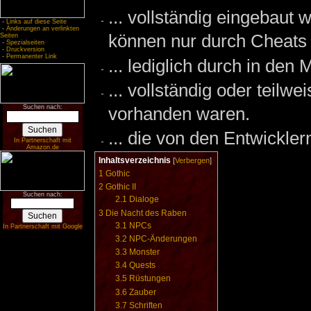
... vollständig eingebaut
-
Links auf diese Seite
-
Änderungen an verlinkten
können nur durch Cheats 
Seiten
-
Spezialseiten
-
Druckversion
-
Permanenter Link
... lediglich durch in de
... vollständig oder teilw
Suchen nach:
vorhanden waren.
... die von den Entwickle
In Partnerschaft mit
Amazon.de
Inhaltsverzeichnis
[
Verbergen
]
1
Gothic
2
Gothic II
Suchen nach:
2.1
Dialoge
3
Die Nacht des Raben
3.1
NPCs
In Partnerschaft mit Google
3.2
NPC-Änderungen
3.3
Monster
3.4
Quests
3.5
Rüstungen
3.6
Zauber
3.7
Schriften