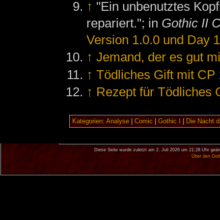
↑
"Ein unbenutztes Kopf
repariert."; in
Gothic II 
Version 1.0.0 und Day 
↑
Jemand, der es gut mit
↑
Tödliches Gift mit CP 
↑
Rezept für Tödliches G
Kategorien
:
Analyse
|
Comic
|
Gothic I
|
Die Nacht 
Diese Seite wurde zuletzt am 2. Juli 2026 um 21:28 Uhr geän
Über den Got