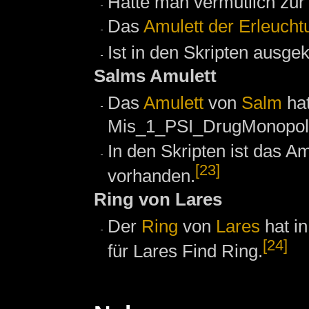
Hätte man vermutlich zu
Das
Amulett der Erleucht
Ist in den Skripten ausge
Salms Amulett
Das
Amulett
von
Salm
hat
Mis_1_PSI_DrugMonopol
In den Skripten ist das A
[23]
vorhanden.
Ring von Lares
Der
Ring
von
Lares
hat in
[24]
für Lares Find Ring.