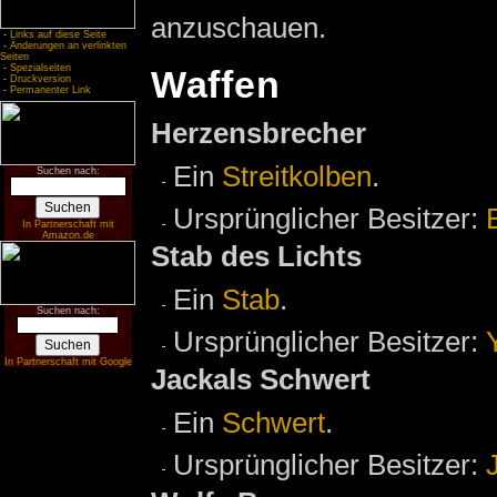
anzuschauen.
-
Links auf diese Seite
-
Änderungen an verlinkten
Seiten
-
Spezialseiten
Waffen
-
Druckversion
-
Permanenter Link
Herzensbrecher
Ein
Streitkolben
.
Suchen nach:
Ursprünglicher Besitzer:
In Partnerschaft mit
Amazon.de
Stab des Lichts
Ein
Stab
.
Suchen nach:
Ursprünglicher Besitzer:
In Partnerschaft mit Google
Jackals Schwert
Ein
Schwert
.
Ursprünglicher Besitzer: