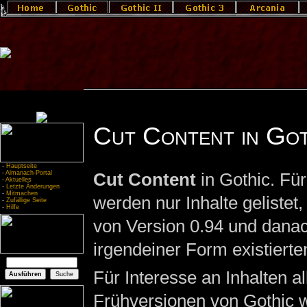
Cut Content in Got
-
Hauptseite
-
Almanach-Portal
Cut Content
in Gothic. Für
-
Aktuelles
-
Letzte Änderungen
-
Mitmachen
werden nur Inhalte gelistet, 
-
Zufällige Seite
-
Hilfe
von Version 0.94 und danac
irgendeiner Form existierte
Für Interesse an Inhalten al
Frühversionen von Gothic 