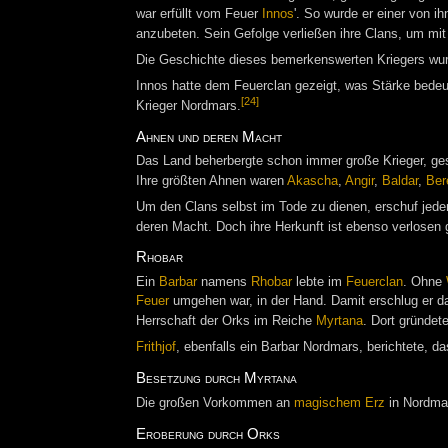
war erfüllt vom Feuer
Innos
'. So wurde er einer von 
anzubeten. Sein Gefolge verließen ihre Clans, um mit
Die Geschichte dieses bemerkenswerten Kriegers wu
Innos hatte dem Feuerclan gezeigt, was Stärke bedeu
[24]
Krieger Nordmars.
Ahnen und deren Macht
Das Land beherbergte schon immer große Krieger, ge
Ihre größten Ahnen waren
Akascha
,
Angir
,
Baldar
,
Ber
Um den Clans selbst im Tode zu dienen, erschuf jede
deren Macht. Doch ihre Herkunft ist ebenso verlosen 
Rhobar
Ein
Barbar
namens
Rhobar
lebte im
Feuerclan
. Ohne
Feuer
umgehen war, in der Hand. Damit erschlug er d
Herrschaft der Orks im Reiche
Myrtana
. Dort gründet
Frithjof
, ebenfalls ein Barbar Nordmars, berichtete, 
Besetzung durch Myrtana
Die großen Vorkommen an
magischem Erz
in Nordma
Eroberung durch Orks