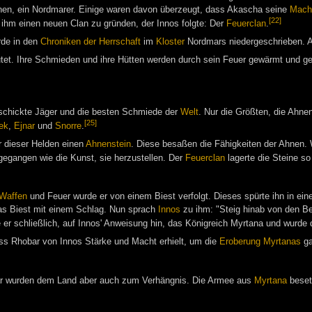
ihnen, ein Nordmarer. Einige waren davon überzeugt, dass Akascha seine
Mach
[22]
 ihm einen neuen Clan zu gründen, der Innos folgte: Der
Feuerclan
.
rde in den
Chroniken der Herrschaft
im
Kloster
Nordmars niedergeschrieben.
tet. Ihre Schmieden und ihre Hütten werden durch sein Feuer gewärmt und geh
schickte Jäger und die besten Schmiede der
Welt
. Nur die Größten, die Ahne
[25]
ek
,
Ejnar
und
Snorre
.
r dieser Helden einen
Ahnenstein
. Diese besaßen die Fähigkeiten der Ahnen. 
gegangen wie die Kunst, sie herzustellen. Der
Feuerclan
lagerte die Steine so
Waffen
und Feuer wurde er von einem Biest verfolgt. Dieses spürte ihn in einer 
as Biest mit einem Schlag. Nun sprach
Innos
zu ihm: "Steig hinab von den Be
e er schließlich, auf Innos' Anweisung hin, das Königreich Myrtana und wurd
dass Rhobar von Innos Stärke und Macht erhielt, um die
Eroberung Myrtanas
ga
r wurden dem Land aber auch zum Verhängnis. Die Armee aus
Myrtana
beset