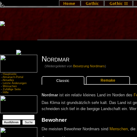
Nordmar
(Weitergeleitet von
Besetzung Nordmars
)
-
Hauptseite
-
Almanach-Portal
Remake
Classic
-
Aktuelles
-
Letzte Änderungen
-
Mitmachen
-
Zufällige Seite
-
Hilfe
Nordmar
ist ein relativ kleines Land im Norden des
F
Das Klima ist grundsätzlich sehr kalt. Das Land ist 
schneiden sich tief in die bergige Landschaft ein. Wer
Bewohner
Die meisten Bewohner Nordmars sind
Menschen
, die