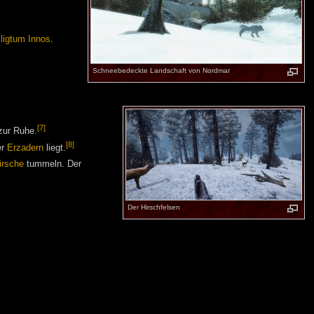
ligtum Innos
.
Schneebedeckte Landschaft von Nordmar
[7]
 zur Ruhe.
[8]
er
Erzadern
liegt.
irsche
tummeln. Der
Der Hirschfelsen