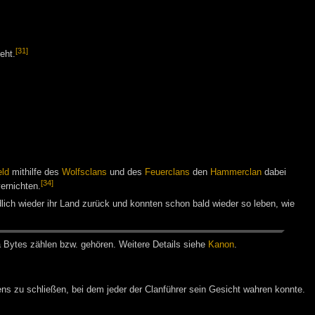
[31]
eht.
ld
mithilfe des
Wolfsclans
und des
Feuerclans
den
Hammerclan
dabei
[34]
ernichten.
lich wieder ihr Land zurück und konnten schon bald wieder so leben, wie
a Bytes zäh­len bzw. ge­hö­ren. Wei­te­re De­tails sie­he
Ka­non
.
s zu schließen, bei dem jeder der Clanführer sein Gesicht wahren konnte.