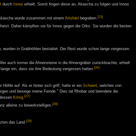
t
durch
Innos
erhielt. Somit fingen diese an, Akascha zu folgen und Innos
[23]
 Akascha wurde zusammen mit einem
Artefakt
begraben.
eizt. Daher kämpften sie für Innos gegen die Orks. Sie wurden die besten
n, wurden in Grabhöhlen bestattet. Der Rest wurde schon lange vergessen.
Wer auch immer die Ahnensteine in die Ahnengräber zurückbrachte, erhielt
[26]
 lange ein, dass sie ihre Bedeutung vergessen hatten.
Höhle auf. Als er hinter sich griff, hatte er ein
Schwert
, welches von
rgen und besiege meine Feinde." Dies tat Rhobar und beendete die
[27]
e dessen
König
.
[28]
nz alleine zu bewerkstelligen.
[29]
zten das Land.