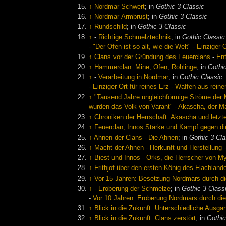
↑
Nordmar-Schwert
; in
Gothic 3 Classic
↑
Nordmar-Armbrust
; in
Gothic 3 Classic
↑
Rundschild
; in
Gothic 3 Classic
↑
-
Richtige Schmelztechnik
; in
Gothic Classic
-
"Der Ofen ist so alt, wie die Welt"
-
Einziger O
↑
Clans vor der Gründung des Feuerclans
-
En
↑
Hammerclan: Mine, Ofen, Rohlinge
; in
Gothi
↑
-
Verarbeitung in Nordmar
; in
Gothic Classic
-
Einziger Ort für reines Erz
-
Waffen aus rein
↑
"Tausend Jahre ungleichförmige Ströme der 
wurden das Volk von Varant"
-
Akascha, der M
↑
Chroniken der Herrschaft: Akascha und letzte
↑
Feuerclan, Innos Stärke und Kampf gegen d
↑
Ahnen der Clans
-
Die Ahnen
; in
Gothic 3 Cla
↑
Macht der Ahnen
-
Herkunft und Herstellung
↑
Biest und Innos
-
Orks, die Herrscher von M
↑
Frithjof über den ersten König des Flachland
↑
Vor 15 Jahren: Besetzung Nordmars durch di
↑
-
Eroberung der Schmelze
; in
Gothic 3 Class
-
Vor 10 Jahren: Eroberung Nordmars durch di
↑
Blick in die Zukunft: Unterschiedliche Ausgä
↑
Blick in die Zukunft: Clans zerstört
; in
Gothic