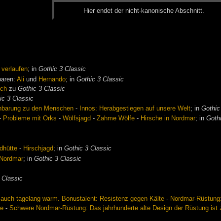
Hier en­det der nicht-ka­no­ni­sche Ab­schnitt.
 verlaufen
; in
Gothic 3 Classic
baren:
Ali
und
Hernando
; in
Gothic 3 Classic
ch
zu
Gothic 3 Classic
ic 3 Classic
nbarung zu den Menschen
-
Innos: Herabgestiegen auf unsere Welt
; in
Gothic
-
Probleme mit Orks
-
Wölfsjagd
-
Zahme Wölfe
-
Hirsche in Nordmar
; in
Goth
dhütte
-
Hirschjagd
; in
Gothic 3 Classic
 Nordmar
; in
Gothic 3 Classic
 Classic
r auch tagelang warm. Bonustalent: Resistenz gegen Kälte
-
Nordmar-Rüstung: 
te
-
Schwere Nordmar-Rüstung: Das jahrhunderte alte Design der Rüstung ist z