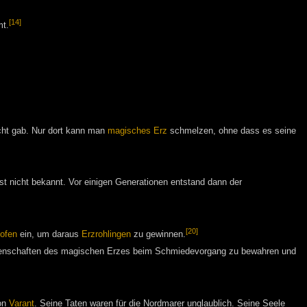
[14]
mt.
cht gab. Nur dort kann man
magisches Erz
schmelzen, ohne dass es seine
st nicht bekannt. Vor einigen Generationen entstand dann der
[20]
ofen
ein, um daraus
Erzrohlingen
zu gewinnen.
Eigenschaften des magischen Erzes beim Schmiedevorgang zu bewahren und
on
Varant
. Seine Taten waren für die Nordmarer unglaublich. Seine Seele