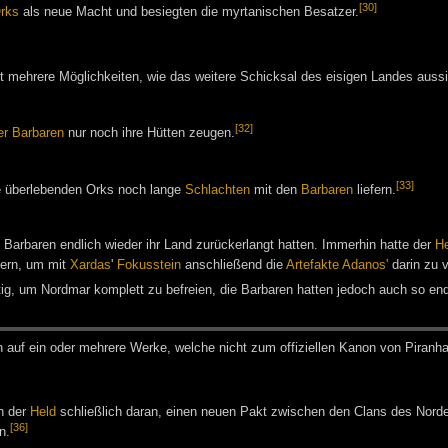
[30]
rks
als neue Macht und besiegten die myrtanischen Besatzer.
t mehrere Möglichkeiten, wie das weitere Schicksal des eisigen Landes aussi
[32]
er Barbaren
nur noch ihre Hütten zeugen.
[33]
e überlebenden Orks noch lange
Schlachten
mit den
Barbaren
liefern.
arbaren endlich wieder ihr Land zurückerlangt hatten. Immerhin hatte der
He
ern, um mit
Xardas
'
Fokusstein
anschließend die
Artefakte Adanos'
darin zu v
ig, um Nordmar komplett zu befreien, die Barbaren hatten jedoch auch so end
h auf ein oder meh­re­re Wer­ke, wel­che nicht zum of­fi­zi­el­len Ka­non von Pi­ran­h
h der
Held
schließlich daran, einen neuen Pakt zwischen den Clans des Norden
[36]
n.