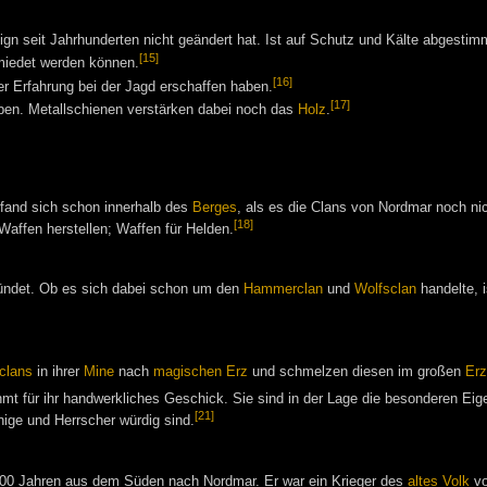
ign seit Jahrhunderten nicht geändert hat. Ist auf Schutz und Kälte abgestim
[15]
miedet werden können.
[16]
er Erfahrung bei der Jagd erschaffen haben.
[17]
ben. Metallschienen verstärken dabei noch das
Holz
.
fand sich schon innerhalb des
Berges
, als es die Clans von Nordmar noch ni
[18]
 Waffen herstellen; Waffen für Helden.
ründet. Ob es sich dabei schon um den
Hammerclan
und
Wolfsclan
handelte, i
clans
in ihrer
Mine
nach
magischen Erz
und schmelzen diesen im großen
Erz
mt für ihr handwerkliches Geschick. Sie sind in der Lage die besonderen 
[21]
nige und Herrscher würdig sind.
000 Jahren aus dem Süden nach Nordmar. Er war ein Krieger des
altes Volk
v