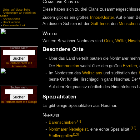
Clans und Kloster
Diese haben sich zu drei Clans zusammengeschlos
-
Links auf diese Seite
-
Änderungen an verlinkten
Seiten
Zudem gibt es ein großes
Innos-Kloster
. Auf einem B
-
Spezialseiten
-
Druckversion
An diesem Schrein ist der
Gott
Innos
den
Menschen
e
-
Permanenter Link
Weitere
Weitere Bewohner Nordmars sind
Orks
,
Wölfe
,
Hirsch
Besondere Orte
Suchen nach:
Über das Land verteilt bauten die Nordmarer mehr
In Partnerschaft mit
Der
Hammerclan
wacht über den großen
Erzofen
,
Amazon.de
Im Nordosten des
Wolfsclans
und südöstlich des
beste Ort für die Hirschjagd in ganz Nordmar. Der
Auf dem Bergmassiv nördlich des Hirschfelsens
Suchen nach:
Spezialitäten
In Partnerschaft mit Google
Es gibt einige Spezialitäten aus Nordmar.
Nahrung
[11]
Bärenschinken
[12]
Nordmarer Nebelgeist
, eine echte Spezialität.
[13]
Stollengrollen