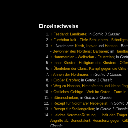
Einzelnachweise
↑
Festland: Landkarte
; in
Gothic 3 Classic
↑
Furchtbar kalt
-
Tiefe Schluchten
-
Ständiges
↑
- Nordmarer:
Kerth
,
Ingvar
und
Hanson
- Bar
-
Bewohner des Nordens: Barbaren
; im
Handbu
↑
Hammerclan
-
Wolfsclan
-
Feuerclan
; in
Goth
↑
Innos-Kloster
-
Heiligtum des Klosters
-
Offe
↑
Überleben der Clans: Kampf gegen die Orks
↑
Ahnen der Nordmarer
; in
Gothic 3 Classic
↑
Großer Erzofen
; in
Gothic 3 Classic
↑
Weg zu Hanson, Hirschfelsen und kleine Jag
↑
Östliches Gebirge
-
Weit im Osten
-
Turm in
↑
Bärenschinken
; in
Gothic 3 Classic
↑
Rezept für Nordmarer Nebelgeist
; in
Gothic 3
↑
Rezept für Stollengrollen
; in
Gothic 3 Classic
↑
Leichte Nordmar-Rüstung: ... hält den Träge
Angriffe ab. Bonustalent: Resistenz gegen Käl
Classic