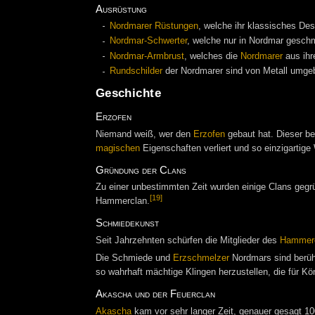
Ausrüstung
Nordmarer Rüstungen
, welche ihr klassisches Des
Nordmar-Schwerter
, welche nur in Nordmar gesch
Nordmar-Armbrust
, welches die
Nordmarer
aus ihr
Rundschilder
der Nordmarer sind von Metall umge
Geschichte
Erzofen
Niemand weiß, wer den
Erzofen
gebaut hat. Dieser be
magischen
Eigenschaften verliert und so einzigartige
Gründung der Clans
Zu einer unbestimmten Zeit wurden einige Clans geg
[19]
Hammerclan.
Schmiedekunst
Seit Jahrzehnten schürfen die Mitglieder des
Hammer
Die Schmiede und
Erzschmelzer
Nordmars sind berüh
so wahrhaft mächtige Klingen herzustellen, die für Kö
Akascha und der Feuerclan
Akascha
kam vor sehr langer Zeit, genauer gesagt 1