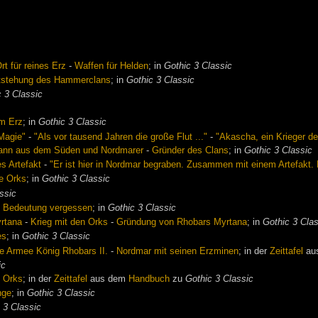
rt für reines Erz
-
Waffen für Helden
; in
Gothic 3 Classic
tstehung des Hammerclans
; in
Gothic 3 Classic
c 3 Classic
em Erz
; in
Gothic 3 Classic
Magie"
-
"Als vor tausend Jahren die große Flut ..."
-
"Akascha, ein Krieger des
ann aus dem Süden und Nordmarer
-
Gründer des Clans
; in
Gothic 3 Classic
s Artefakt
-
"Er ist hier in Nordmar begraben. Zusammen mit einem Artefakt. E
ie Orks
; in
Gothic 3 Classic
ssic
-
Bedeutung vergessen
; in
Gothic 3 Classic
yrtana
-
Krieg mit den Orks
-
Gründung von Rhobars Myrtana
; in
Gothic 3 Cla
es
; in
Gothic 3 Classic
e Armee König Rhobars II.
-
Nordmar mit seinen Erzminen
; in der
Zeittafel
au
ic
e Orks
; in der
Zeittafel
aus dem
Handbuch
zu
Gothic 3 Classic
nge
; in
Gothic 3 Classic
 3 Classic