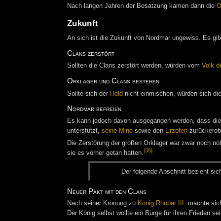
Nach langen Jahren der Besatzung kamen dann die
O
Zukunft
An sich ist die Zukunft von Nordmar ungewiss. Es gib
Clans zerstört
Sollten die Clans zerstört werden, würden vom
Volk d
Orklager und Clans bestehen
Sollte sich der
Held
nicht einmischen, würden sich di
Nordmar befreien
Es kann jedoch davon ausgegangen werden, dass die B
unterstützt,
seine Mine
sowie den
Erzofen
zurückerob
Die Zerstörung der großen Orklager war zwar noch nöt
[35]
sie es vorher getan hatten.
Der fol­gen­de Ab­schnitt be­zieht sic
Neuer Pakt mit den Clans
Nach seiner Krönung zu
König Rhobar III.
machte sic
Der König selbst wollte ein Bürge für ihren Frieden sei