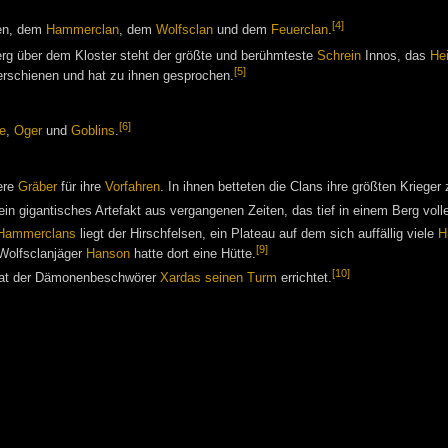
[4]
sen, dem
Hammerclan
, dem
Wolfsclan
und dem
Feuerclan
.
erg über dem Kloster steht der größte und berühmteste
Schrein
Innos, das
Hei
[5]
rschienen und hat zu ihnen gesprochen.
[6]
e
,
Oger
und
Goblins
.
ere
Gräber
für ihre
Vorfahren
. In ihnen betteten die Clans ihre größten Krieger
 ein gigantisches Artefakt aus vergangenen Zeiten, das tief in einem Berg voll
Hammerclans
liegt der Hirschfelsen, ein Plateau auf dem sich auffällig viele
H
[9]
 Wolfsclanjäger
Hanson
hatte dort eine Hütte.
[10]
 hat der Dämonenbeschwörer
Xardas
seinen Turm
errichtet.