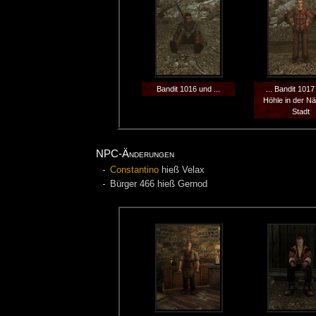
Bandit 1016 und ...
... Bandit 1017
Höhle in der N
Stadt
NPC-Änderungen
Constantino
hieß Velax
Bürger 466 hieß Gernod