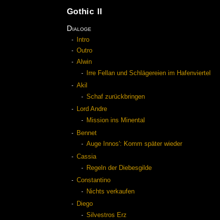
Gothic II
Dialoge
Intro
Outro
Alwin
Irre Fellan und Schlägereien im Hafenviertel
Akil
Schaf zurückbringen
Lord Andre
Mission ins Minental
Bennet
Auge Innos': Komm später wieder
Cassia
Regeln der Diebesgilde
Constantino
Nichts verkaufen
Diego
Silvestros Erz