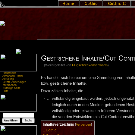
Gestrichene Inhalte/Cut Cont
(Weitergeleitet von
Flugschreckenschwarm
)
-
Hauptseite
-
Almanach-Portal
Es handelt sich hierbei um eine Sammlung von Inhalten,
-
Aktuelles
-
Letzte Änderungen
bzw.
gestrichene Inhalte
.
-
Mitmachen
-
Zufällige Seite
Dazu zählen Inhalte, die ...
-
Hilfe
... vollständig eingebaut wurden, jedoch ungenutz
... lediglich durch in den Modkits gefundenen Res
... vollständig oder teilweise in früheren Versione
... die von den Entwicklern als Cut Content erwäh
Inhaltsverzeichnis
[
Verbergen
]
1
Gothic