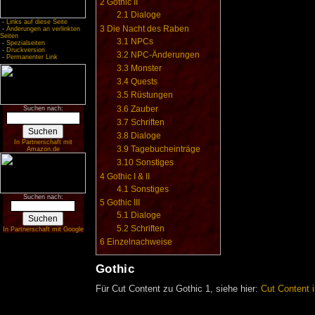
2
Gothic II
2.1
Dialoge
-
Links auf diese Seite
3
Die Nacht des Raben
-
Änderungen an verlinkten
Seiten
3.1
NPCs
-
Spezialseiten
-
Druckversion
3.2
NPC-Änderungen
-
Permanenter Link
3.3
Monster
3.4
Quests
3.5
Rüstungen
3.6
Zauber
Suchen nach:
3.7
Schriften
3.8
Dialoge
In Partnerschaft mit
3.9
Tagebucheinträge
Amazon.de
3.10
Sonstiges
4
Gothic I & II
4.1
Sonstiges
Suchen nach:
5
Gothic III
5.1
Dialoge
5.2
Schriften
In Partnerschaft mit Google
6
Einzelnachweise
Gothic
Für Cut Content zu Gothic 1, siehe hier:
Cut Content 