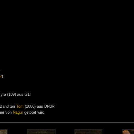
)
r
)
Syra (109) aus G1!
 Banditen
Tom
(1080) aus DNdR!
her von
Nagur
getötet wird