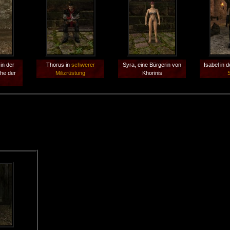
 in der
Thorus in
schwerer
Syra, eine Bürgerin von
Isabel in 
ähe der
Milizrüstung
Khorinis