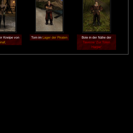
der Kneipe von
Tom im
Lager der Piraten
Bote in der Nähe der
Snaf
.
Taverne 'Zur Toten
Harpie'