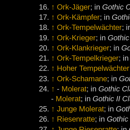
↑
Ork-Jäger
; in
Gothic C
↑
Ork-Kämpfer
; in
Gothi
↑
Ork-Tempelwächter
; 
↑
Ork-Krieger
; in
Gothic
↑
Ork-Klankrieger
; in
Go
↑
Ork-Tempelkrieger
; i
↑
Hoher Tempelwächter
↑
Ork-Schamane
; in
Got
↑
-
Molerat
; in
Gothic Cl
-
Molerat
; in
Gothic II C
↑
Junge Molerat
; in
Goth
↑
Riesenratte
; in
Gothic 
↑
Junge Riesenratte
; in