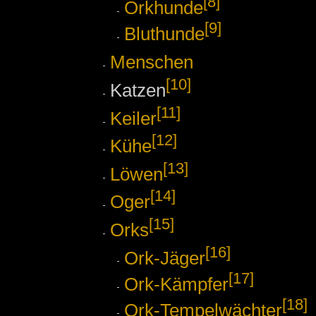
[8]
Orkhunde
[9]
Bluthunde
Menschen
[10]
Katzen
[11]
Keiler
[12]
Kühe
[13]
Löwen
[14]
Oger
[15]
Orks
[16]
Ork-Jäger
[17]
Ork-Kämpfer
[18]
Ork-Tempelwächter