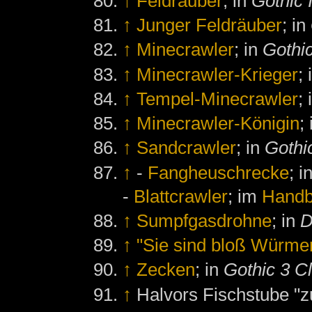
↑
Feldräuber
; in
Gothic 
↑
Junger Feldräuber
; in
↑
Minecrawler
; in
Gothi
↑
Minecrawler-Krieger
;
↑
Tempel-Minecrawler
;
↑
Minecrawler-Königin
;
↑
Sandcrawler
; in
Gothi
↑
-
Fangheuschrecke
; i
-
Blattcrawler
; im
Hand
↑
Sumpfgasdrohne
; in
D
↑
"Sie sind bloß Würmer
↑
Zecken
; in
Gothic 3 C
↑
Halvors Fischstube "zu