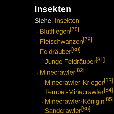
Insekten
Siehe:
Insekten
[78]
Blutfliegen
[79]
Fleischwanzen
[80]
Feldräuber
[81]
Junge Feldräuber
[82]
Minecrawler
[83]
Minecrawler-Krieger
[84]
Tempel-Minecrawler
[85]
Minecrawler-Königin
[86]
Sandcrawler