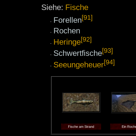
Siehe:
Fische
[91]
Forellen
Rochen
[92]
Heringe
[93]
Schwertfische
[94]
Seeungeheuer
Fische am Strand
Ein Roch