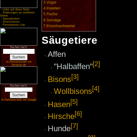
3
Vögel
4
Insekten
-
Links auf diese Seite
-
Änderungen an verlinkten
5
Fische
Seiten
-
Spezialseiten
6
Sonstige
-
Druckversion
-
Permanenter Link
7
Einzelnachweise
Säugetiere
Suchen nach:
Affen
[2]
In Partnerschaft mit
"Halbaffen"
Amazon.de
[3]
Bisons
Suchen nach:
[4]
Wollbisons
[5]
In Partnerschaft mit Google
Hasen
[6]
Hirsche
[7]
Hunde