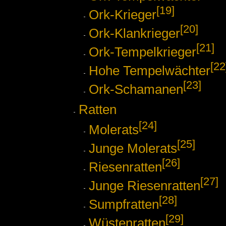
[19]
Ork-Krieger
[20]
Ork-Klankrieger
[21]
Ork-Tempelkrieger
[22
Hohe Tempelwächter
[23]
Ork-Schamanen
Ratten
[24]
Molerats
[25]
Junge Molerats
[26]
Riesenratten
[27]
Junge Riesenratten
[28]
Sumpfratten
[29]
Wüstenratten