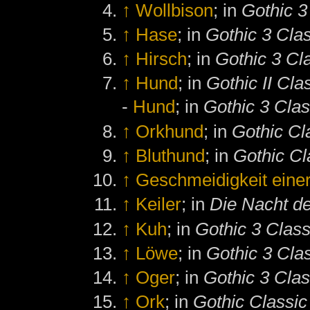
↑
Wollbison
; in
Gothic 3
↑
Hase
; in
Gothic 3 Cla
↑
Hirsch
; in
Gothic 3 Cl
↑
Hund
; in
Gothic II Cla
-
Hund
; in
Gothic 3 Clas
↑
Orkhund
; in
Gothic Cl
↑
Bluthund
; in
Gothic Cl
↑
Geschmeidigkeit eine
↑
Keiler
; in
Die Nacht d
↑
Kuh
; in
Gothic 3 Class
↑
Löwe
; in
Gothic 3 Cla
↑
Oger
; in
Gothic 3 Clas
↑
Ork
; in
Gothic Classic