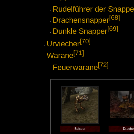
Rudelführer der Snappe
[68]
Drachensnapper
[69]
Dunkle Snapper
[70]
Urviecher
[71]
Warane
[72]
Feuerwarane
Beisser
Drache