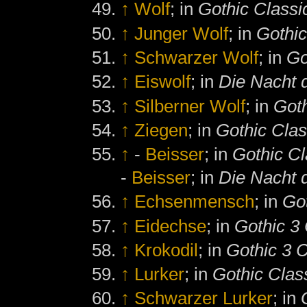
↑
Wolf
; in
Gothic Classi
↑
Junger Wolf
; in
Gothic
↑
Schwarzer Wolf
; in
Go
↑
Eiswolf
; in
Die Nacht 
↑
Silberner Wolf
; in
Goth
↑
Ziegen
; in
Gothic Clas
↑
-
Beisser
; in
Gothic Cl
-
Beisser
; in
Die Nacht 
↑
Echsenmensch
; in
Got
↑
Eidechse
; in
Gothic 3 
↑
Krokodil
; in
Gothic 3 C
↑
Lurker
; in
Gothic Clas
↑
Schwarzer Lurker
; in