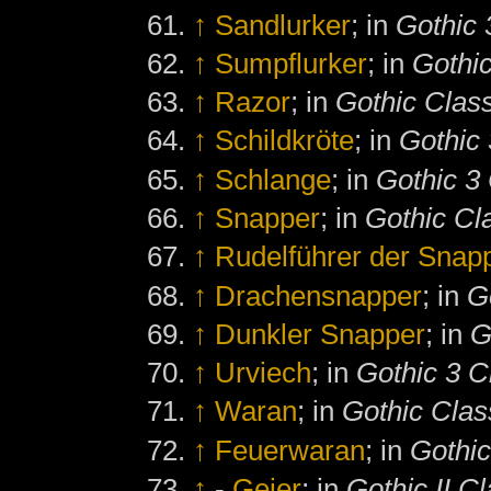
↑
Sandlurker
; in
Gothic 
↑
Sumpflurker
; in
Gothic
↑
Razor
; in
Gothic Class
↑
Schildkröte
; in
Gothic 
↑
Schlange
; in
Gothic 3 
↑
Snapper
; in
Gothic Cl
↑
Rudelführer der Snap
↑
Drachensnapper
; in
G
↑
Dunkler Snapper
; in
G
↑
Urviech
; in
Gothic 3 C
↑
Waran
; in
Gothic Clas
↑
Feuerwaran
; in
Gothic
↑
-
Geier
; in
Gothic II Cl