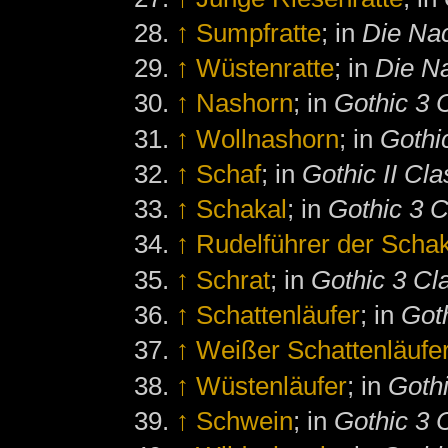
↑
Sumpfratte
; in
Die Na
↑
Wüstenratte
; in
Die N
↑
Nashorn
; in
Gothic 3 
↑
Wollnashorn
; in
Gothi
↑
Schaf
; in
Gothic II Cla
↑
Schakal
; in
Gothic 3 C
↑
Rudelführer der Scha
↑
Schrat
; in
Gothic 3 Cl
↑
Schattenläufer
; in
Got
↑
Weißer Schattenläufe
↑
Wüstenläufer
; in
Gothi
↑
Schwein
; in
Gothic 3 