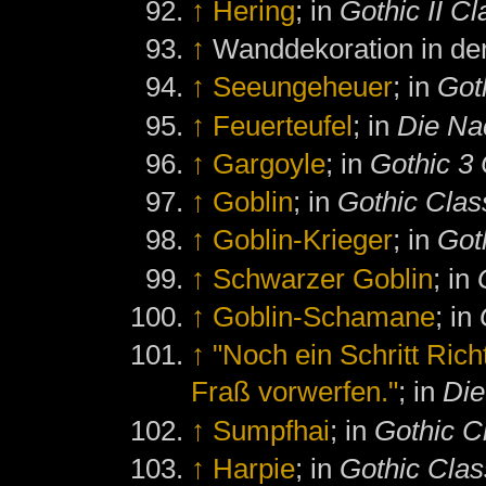
↑
Hering
; in
Gothic II Cl
↑
Wanddekoration in der
↑
Seeungeheuer
; in
Goth
↑
Feuerteufel
; in
Die Na
↑
Gargoyle
; in
Gothic 3 
↑
Goblin
; in
Gothic Clas
↑
Goblin-Krieger
; in
Got
↑
Schwarzer Goblin
; in
↑
Goblin-Schamane
; in
↑
"Noch ein Schritt Ric
Fraß vorwerfen."
; in
Die
↑
Sumpfhai
; in
Gothic C
↑
Harpie
; in
Gothic Clas