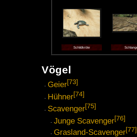
Schildkröte
Schlang
Vögel
[73]
Geier
[74]
Hühner
[75]
Scavenger
[76]
Junge Scavenger
[77]
Grasland-Scavenger