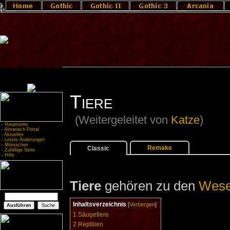
Tiere
(Weitergeleitet von
Katze
)
-
Hauptseite
-
Almanach-Portal
-
Aktuelles
-
Letzte Änderungen
-
Mitmachen
Remake
Classic
-
Zufällige Seite
-
Hilfe
Tiere
gehören zu den
Wes
Inhaltsverzeichnis
[
Verbergen
]
1
Säugetiere
2
Reptilien