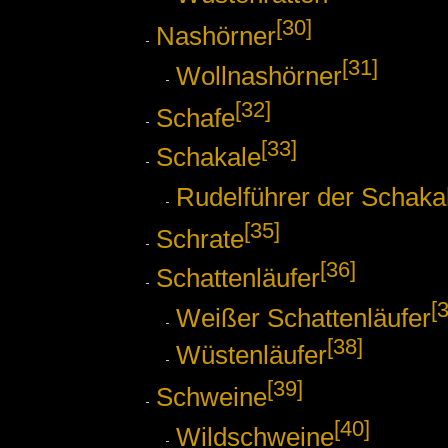
[30]
Nashörner
[31]
Wollnashörner
[32]
Schafe
[33]
Schakale
Rudelführer der Schaka
[35]
Schrate
[36]
Schattenläufer
[
Weißer Schattenläufer
[38]
Wüstenläufer
[39]
Schweine
[40]
Wildschweine