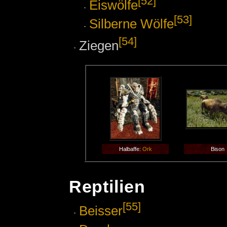
[52]
Eiswölfe
[53]
Silberne Wölfe
[54]
Ziegen
Halbaffe:
Ork
Bison
Reptilien
[55]
Beisser