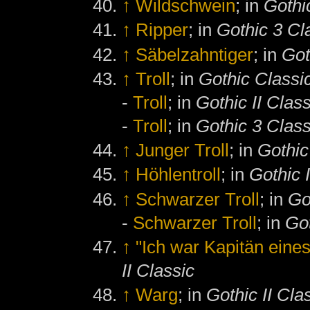
↑
Wildschwein
; in
Gothi
↑
Ripper
; in
Gothic 3 Cl
↑
Säbelzahntiger
; in
Got
↑
Troll
; in
Gothic Classi
-
Troll
; in
Gothic II Class
-
Troll
; in
Gothic 3 Class
↑
Junger Troll
; in
Gothic
↑
Höhlentroll
; in
Gothic I
↑
Schwarzer Troll
; in
Go
-
Schwarzer Troll
; in
Got
↑
"Ich war Kapitän eine
II Classic
↑
Warg
; in
Gothic II Cla