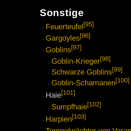
Sonstige
[95]
Feuerteufel
[96]
Gargoyles
[97]
Goblins
[98]
Goblin-Krieger
[99]
Schwarze Goblins
[100]
Goblin-Schamanen
[101]
Haie
[102]
Sumpfhaie
[103]
Harpien
Tempelwächter von Varan