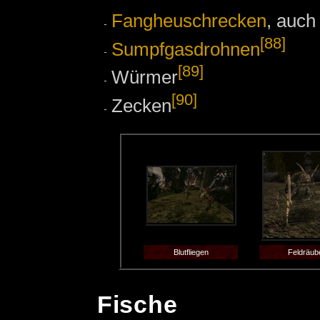
Fangheuschrecken
, auc
[88]
Sumpfgasdrohnen
[89]
Würmer
[90]
Zecken
Blutfliegen
Feldräub
Fische