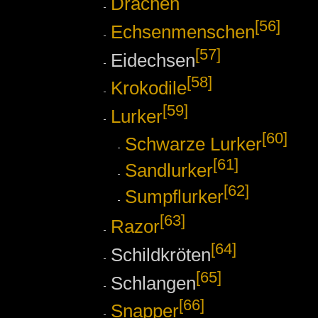
Drachen
[56]
Echsenmenschen
[57]
Eidechsen
[58]
Krokodile
[59]
Lurker
[60]
Schwarze Lurker
[61]
Sandlurker
[62]
Sumpflurker
[63]
Razor
[64]
Schildkröten
[65]
Schlangen
[66]
Snapper