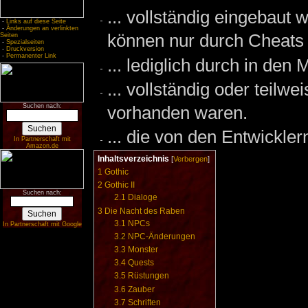
... vollständig eingebaut
-
Links auf diese Seite
-
Änderungen an verlinkten
können nur durch Cheats 
Seiten
-
Spezialseiten
-
Druckversion
-
Permanenter Link
... lediglich durch in de
... vollständig oder teilw
Suchen nach:
vorhanden waren.
... die von den Entwickle
In Partnerschaft mit
Amazon.de
Inhaltsverzeichnis
[
Verbergen
]
1
Gothic
2
Gothic II
Suchen nach:
2.1
Dialoge
3
Die Nacht des Raben
3.1
NPCs
In Partnerschaft mit Google
3.2
NPC-Änderungen
3.3
Monster
3.4
Quests
3.5
Rüstungen
3.6
Zauber
3.7
Schriften