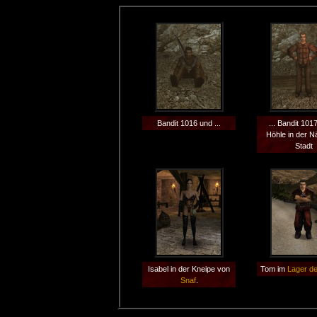
Bandit 1016 und ...
... Bandit 1017
Höhle in der N
Stadt
Isabel in der Kneipe von
Tom im
Lager de
Snaf
.