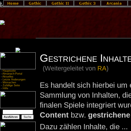
Gestrichene Inhalt
(Weitergeleitet von
RA
)
-
Hauptseite
-
Almanach-Portal
-
Aktuelles
-
Letzte Änderungen
Es handelt sich hierbei um 
-
Mitmachen
-
Zufällige Seite
-
Hilfe
Sammlung von Inhalten, die 
finalen Spiele integriert wu
Content
bzw.
gestrichene
Dazu zählen Inhalte, die ...