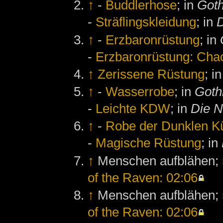
↑
-
Buddlerhose
; in
Goth
-
Sträflingskleidung
; in
↑
-
Erzbaronrüstung
; in
-
Erzbaronrüstung: Cha
↑
Zerissene Rüstung
; i
↑
-
Wasserrobe
; in
Goth
-
Leichte KDW
; in
Die N
↑
-
Robe der Dunklen K
-
Magische Rüstung
; in
↑
Menschen aufblähen;
of the Raven: 02:06
↑
Menschen aufblähen;
of the Raven: 02:06