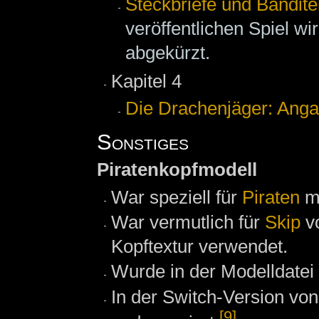
Steckbriefe und Bandite
veröffentlichen Spiel wi
abgekürzt.
Kapitel 4
Die Drachenjäger: Anga
Sonstiges
Piratenkopfmodell
War speziell für
Piraten
mi
War vermutlich für
Skip
vo
Kopftextur verwendet.
Wurde in der Modelldatei
In der Switch-Version von
[9]