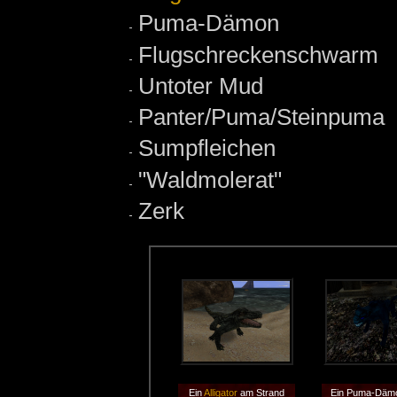
Puma-Dämon
Flugschreckenschwarm
Untoter Mud
Panter/Puma/Steinpuma
Sumpfleichen
"Waldmolerat"
Zerk
Ein
Alligator
am Strand
Ein Puma-Däm