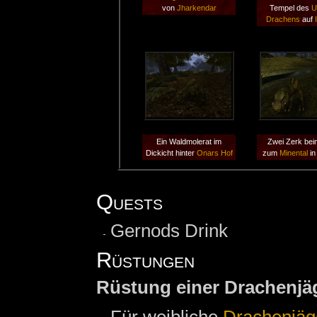
von
Jharkendar
Tempel des
U
Drachens
auf
Ein Waldmolerat im
Zwei Zerk be
Dickicht hinter
Onars Hof
zum
Minental
i
Quests
Gernods Drink
Rüstungen
Rüstung einer Drachenjä
Für weibliche
Drachenjäg