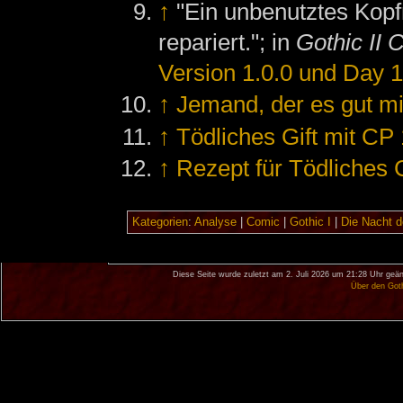
↑
"Ein unbenutztes Kopf
repariert."; in
Gothic II 
Version 1.0.0 und Day 
↑
Jemand, der es gut mit
↑
Tödliches Gift mit CP 
↑
Rezept für Tödliches G
Kategorien
:
Analyse
|
Comic
|
Gothic I
|
Die Nacht 
Diese Seite wurde zuletzt am 2. Juli 2026 um 21:28 Uhr geän
Über den Got