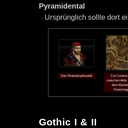
Pyramidental
Ursprünglich sollte dort 
Das Piratenkopfmodell
Cut-Conten
zwischen Akils
dem Kloster
Feuermag
Gothic I & II