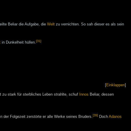
eilte Beliar die Aufgabe, die
Welt
zu vernichten. So sah dieser es als sein
[31]
t
in Dunkelheit hüllen.
[
Einklappen
]
t zu stark für sterbliches Leben strahlte, schuf
Innos
Beliar, dessen
[39]
n der Folgezeit zerstörte er alle Werke seines Bruders.
Doch
Adanos