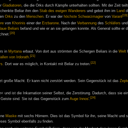
er
Gladiatoren
, die die Orks durch Kämpfe unterhalten sollten. Mit der Zeit teil
schenkte Beliar ihm den
Stab des ewigen Wanderers
und gebot ihm im
Land
d
[19]
den
Orks
zu den
Menschen
. Er war der
höchste Schwarzmagier
von
Varant
ere
von
Khorinis
einer der
Erzbarone
. Nach der
Verbannung
des
Schläfers
und
laue Beliars
befand und wie er an sie gelangen konnte. Als General sollte er 
[20]
chnet.
rs in
Myrtana
erbaut. Von dort aus strömten die Schergen Beliars in die
Welt
h
[21]
allen von Irdorath
.
[22]
rs
. Dort war es möglich, in Kontakt mit Beliar zu treten.
itzt große Macht. Er kann nicht zerstört werden. Sein Gegenstück ist das
Zept
 und ist die Inkarnation seiner Selbst, die Zerstörung. Dadurch, dass sie ei
[24]
m Geiste sind. Sie ist das Gegenstück zum
Auge Innos'
.
eine
Maske
mit sechs Hörnern. Dies ist das Symbol für ihn, seine Macht und se
eses Symbol ebenfalls zu finden.