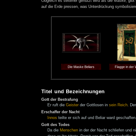
Obgleich es seltener genutzt wird als die Maske, gib
auf die Erde pressen, was Unterdrückung symbolisiere
Die Maske Beliars
Flagge in der
Titel und Bezeichnungen
Gott der Bestrafung
Er ruft die
Geister
der Gottlosen in
sein Reich
. De
Erschaffer der Nacht
Innos
teilte er sich auf und Beliar ward geschaff
Gott des Todes
Da die
Menschen
in der der Nacht schliefen und n