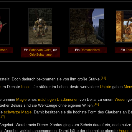
nsch
Ein
Sohn von Geist
, ein
Ein
Dämonenlord
Ein
Tem
Ork-Schamane
[14]
estellt. Doch dadurch bekommen sie von ihm große Stärke.
e
im Dienste
Innos
'. Je stärker im Leben, desto wertvollere
Untote
gaben
Men
ie unreine
Magie
eines
mächtigen Erzdämonen
von Beliar zu einem
Wesen
gef
[16]
zieher Beliars sind sie Werkzeuge ohne eigenen Willen.
die
schwarze Magie
. Damit besitzen sie die höchste Form des Glaubens an Be
[17]
 Angebot: Werde mein Diener. Xardas ging zum Schein darauf ein, doch nutze
 das Angebot wirklich angenommen. Damit hätte der ehemalige oberste
Feuerm