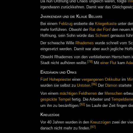
Da nun Ordnung und Chaos ungleich waren, folgte
In
irgendwann zurückkehren. Damit war das Gleichgewicht
Jharkendar und die Klaue Beliars
Bei einem
Feldzug
eroberte die
Kriegerkaste
unter de
mehr fortführen. Obwohl der
Rat der Fünf
den neuen An
Hoffnung, sein Sohn würde das
Schwert
genauso führe
Der schwache Wille
Rhademes
wurde schnell vom Sch
eingesetzt werden. Damit war aber auch jegliche Hof
Obwohl Rhademes von den verbliebenen Herrschern in
[78]
Stadt nicht aufhören wollte.
Mit
einer Flut
kam
Ada
Erzdämon und Orks
Fünf Hohepriester
einer
vergangenen Orkkultur
im
Min
[86]
wurden sie selbst zu
Untoten
.
Der
Dämon
startete 
Von einem
mächtigen Feldherren
der
Menschen
erbeu
gespickte Tempel
fertig. Die Arbeiter und
Tempeldiene
[92]
um ihn zu besänftigen.
Im Laufe der Zeit fingen di
Kreuzzüge
Vor 40 Jahren wurden in den
Kreuzzügen
zwei der vie
[97]
danach nicht mehr zu finden.