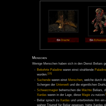
Ein
Drache
Ein
Echsenme
Menschen
Wenige Menschen haben sich in den Dienst Beliars g
Bekehrte Paladine
waren einst strahlende
Paladin
[15]
wurden.
Suchende
waren einst
Menschen
, welche durch d
Schergen der
Unterwelt
und die eigentlichen Draht
Schwarzmagier
beherrschen die
Mächte
Beliars, 
Xardas
waren in der Lage, diese
Magie
zu nutzen.
Beliar sprach zu
Xardas
und unterbreitete ihm ein
wahrer Triumpf für Beliar gewesen, hätte Xardas