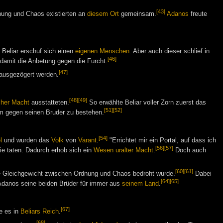
[43]
ung und Chaos existierten an
diesem Ort
gemeinsam.
Adanos
freute
. Beliar erschuf sich einen
eigenen Menschen
. Aber auch dieser schlief in
[46]
 damit die Anbetung gegen die Furcht.
[47]
nausgezögert werden.
[48]
[49]
icher Macht
ausstatteten.
So erwählte Beliar voller Zorn zuerst das
[51]
[52]
m gegen seinen Bruder zu bestehen.
[54]
l
und wurden das
Volk
von
Varant
.
"Errichtet mir ein Portal, auf dass ich
[56]
[57]
sie taten. Dadurch erhob sich ein
Wesen uralter Macht
.
Doch auch
[60]
[61]
e Gleichgewicht zwischen Ordnung und Chaos bedroht wurde.
Dabei
[64]
[65]
Adanos seine beiden Brüder für immer aus
seinem Land
.
[67]
e es in
Beliars Reich
.
[68]