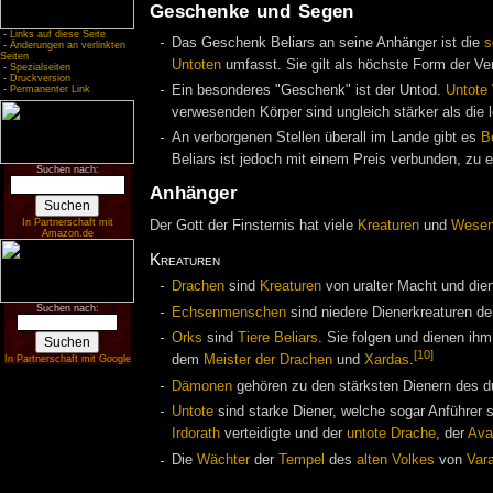
Geschenke und Segen
-
Links auf diese Seite
Das Geschenk Beliars an seine Anhänger ist die
s
-
Änderungen an verlinkten
Seiten
Untoten
umfasst. Sie gilt als höchste Form der Ve
-
Spezialseiten
-
Druckversion
Ein besonderes "Geschenk" ist der Untod.
Untote
-
Permanenter Link
verwesenden Körper sind ungleich stärker als die 
An verborgenen Stellen überall im Lande gibt es
B
Beliars ist jedoch mit einem Preis verbunden, zu e
Suchen nach:
Anhänger
In Partnerschaft mit
Der Gott der Finsternis hat viele
Kreaturen
und
Wese
Amazon.de
Kreaturen
Drachen
sind
Kreaturen
von uralter Macht und diene
Suchen nach:
Echsenmenschen
sind niedere Dienerkreaturen d
Orks
sind
Tiere Beliars
. Sie folgen und dienen ihm
[10]
dem
Meister der Drachen
und
Xardas
.
In Partnerschaft mit Google
Dämonen
gehören zu den stärksten Dienern des d
Untote
sind starke Diener, welche sogar Anführer 
Irdorath
verteidigte und der
untote Drache
, der
Ava
Die
Wächter
der
Tempel
des
alten Volkes
von
Var