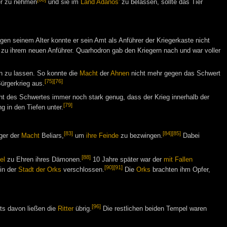
r zu nehmen
und sie im
Land Adanos'
zu belassen, sollte das Tier
en seinem Alter konnte er sein Amt als Anführer der Kriegerkaste nicht
zu ihrem neuen Anführer. Quarhodron gab den Kriegern nach und war voller
n zu lassen. So konnte die
Macht
der
Ahnen
nicht mehr gegen das Schwert
[75]
[76]
ürgerkrieg aus.
t des Schwertes immer noch stark genug, dass der Krieg innerhalb der
[79]
g in den Tiefen unter.
[83]
[84]
[85]
ger der
Macht
Beliars,
um
ihre Feinde
zu bezwingen.
Dabei
[88]
el
zu Ehren ihres Dämonen.
10 Jahre später war der
mit Fallen
[90]
[91]
in der
Stadt der Orks
verschlossen.
Die
Orks
brachten ihm Opfer,
[96]
hts davon ließen die
Ritter
übrig.
Die restlichen beiden Tempel waren