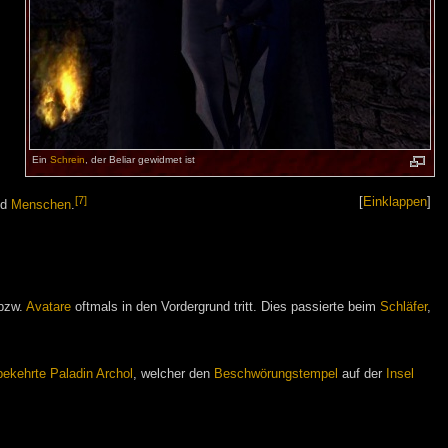
Ein
Schrein
, der Beliar gewidmet ist
[7]
[
Einklappen
]
nd
Menschen
.
 bzw.
Avatare
oftmals in den Vordergrund tritt. Dies passierte beim
Schläfer
,
bekehrte Paladin
Archol
, welcher den
Beschwörungstempel
auf der
Insel