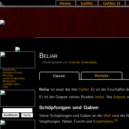
Beliar
(Weitergeleitet von
Gott der Dunkelheit
)
-
Hauptseite
-
Almanach-Portal
Remake
Classic
-
Aktuelles
-
Letzte Änderungen
-
Mitmachen
-
Zufällige Seite
-
Hilfe
Beliar
ist einer der drei
Götter
. Er ist der Erschaffer 
Er ist der Gegner seines Bruders
Innos
. Nur
Adanos
w
Schöpfungen und Gaben
Seine Schöpfungen und Gaben an die
Welt
sind die N
[3]
Vergiftungen, Nebel, Furcht und
Krankheiten
.