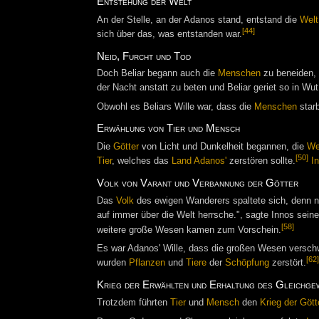
Entstehung der Welt
An der Stelle, an der Adanos stand, entstand die
Welt
[44]
sich über das, was entstanden war.
Neid, Furcht und Tod
Doch Beliar begann auch die
Menschen
zu beneiden, d
der Nacht anstatt zu beten und Beliar geriet so in Wut
Obwohl es Beliars Wille war, dass die
Menschen
star
Erwählung von Tier und Mensch
Die
Götter
von Licht und Dunkelheit begannen, die
We
[50]
Tier
, welches das
Land Adanos'
zerstören sollte.
I
Volk von Varant und Verbannung der Götter
Das
Volk
des ewigen Wanderers spaltete sich, denn ni
auf immer über die Welt herrsche.", sagte Innos sein
[58]
weitere große Wesen kamen zum Vorschein.
Es war Adanos' Wille, dass die großen Wesen verschw
[62]
wurden
Pflanzen
und
Tiere
der
Schöpfung
zerstört.
Krieg der Erwählten und Erhaltung des Gleichge
Trotzdem führten
Tier
und
Mensch
den
Krieg der Gött