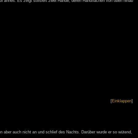
 ähnelt. Es zeigt stilisiert zwei Hände, deren Handflächen von oben hinab
[
Einklappen
]
ihn aber auch nicht an und schlief des Nachts. Darüber wurde er so wütend,