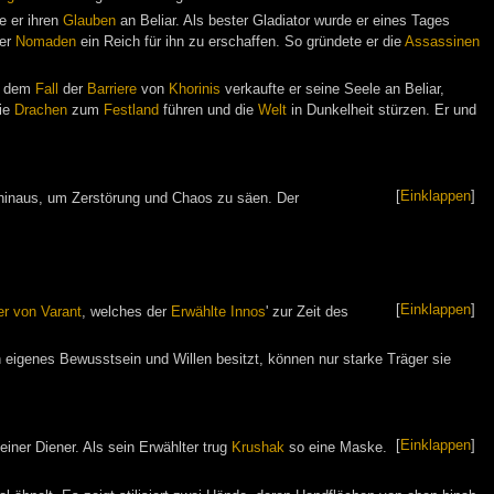
te er ihren
Glauben
an Beliar. Als bester Gladiator wurde er eines Tages
er
Nomaden
ein Reich für ihn zu erschaffen. So gründete er die
Assassinen
 dem
Fall
der
Barriere
von
Khorinis
verkaufte er seine Seele an Beliar,
die
Drachen
zum
Festland
führen und die
Welt
in Dunkelheit stürzen. Er und
[
Einklappen
]
inaus, um Zerstörung und Chaos zu säen. Der
[
Einklappen
]
er von Varant
, welches der
Erwählte
Innos
' zur Zeit des
n eigenes Bewusstsein und Willen besitzt, können nur starke Träger sie
[
Einklappen
]
iner Diener. Als sein Erwählter trug
Krushak
so eine Maske.