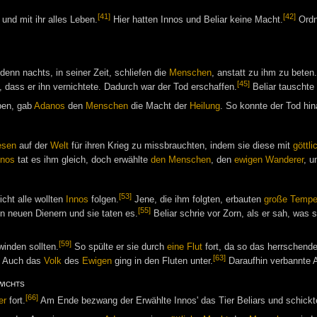
[41]
[42]
und mit ihr alles Leben.
Hier hatten Innos und Beliar keine Macht.
Ordn
enn nachts, in seiner Zeit, schliefen die
Menschen
, anstatt zu ihm zu beten
[45]
, dass er ihn vernichtete. Dadurch war der Tod erschaffen.
Beliar tauschte
ben, gab
Adanos
den
Menschen
die Macht der
Heilung
. So konnte der Tod hi
sen
auf der
Welt
für ihren Krieg zu missbrauchten, indem sie diese mit
göttl
nnos
tat es ihm gleich, doch erwählte
den Menschen
, den
ewigen Wanderer
, u
[53]
cht alle wollten
Innos
folgen.
Jene, die ihm folgten, erbauten
große Tempe
[55]
en neuen Dienern und sie taten es.
Beliar schrie vor Zorn, als er sah, was 
[59]
inden sollten.
So spülte er sie durch
eine Flut
fort, da so das herrschend
[63]
Auch das
Volk
des
Ewigen
ging in den Fluten unter.
Daraufhin verbannte 
wichts
[66]
er
fort.
Am Ende bezwang der Erwählte Innos' das Tier Beliars und schickt