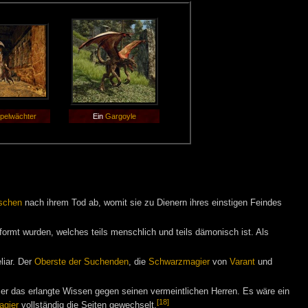
pelwächter
Ein
Gargoyle
schen
nach ihrem Tod ab, womit sie zu Dienern ihres einstigen Feindes
ormt wurden, welches teils menschlich und teils dämonisch ist. Als
liar. Der
Oberste der Suchenden
, die
Schwarzmagier
von
Varant
und
 er das erlangte Wissen gegen seinen vermeintlichen Herren. Es wäre ein
[18]
agier
vollständig die Seiten gewechselt.