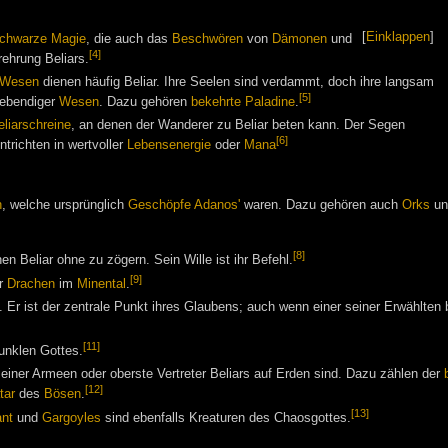
[
Einklappen
]
chwarze Magie
, die auch das
Beschwören
von
Dämonen
und
[4]
rehrung Beliars.
 Wesen
dienen häufig Beliar. Ihre Seelen sind verdammt, doch ihre langsam
[5]
lebendiger
Wesen
. Dazu gehören
bekehrte Paladine
.
eliarschreine
, an denen der Wanderer zu Beliar beten kann. Der Segen
[6]
ntrichten in wertvoller
Lebensenergie
oder
Mana
n
, welche ursprünglich
Geschöpfe Adanos'
waren. Dazu gehören auch
Orks
u
[8]
n Beliar ohne zu zögern. Sein Wille ist ihr Befehl.
[9]
er
Drachen
im
Minental
.
. Er ist der zentrale Punkt ihres Glaubens; auch wenn einer seiner Erwählten
[11]
unklen Gottes.
seiner Armeen oder oberste Vertreter Beliars auf Erden sind. Dazu zählen der
[12]
tar
des
Bösen
.
[13]
ant
und
Gargoyles
sind ebenfalls Kreaturen des Chaosgottes.