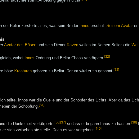
 Beliar tauschte somit Anbetung gegen Furcht.
 so. Beliar zerstörte alles, was sein Bruder
Innos
erschuf.
Seinem Avatar
ert
nis
Der
Avatar des Bösen
und sein Diener
Raven
wollen im Namen Beliars die
Wel
[32]
gleich, wobei
Innos
Ordnung und Beliar Chaos verkörpern.
[33]
re böse
Kreaturen
gehören zu Beliar. Darum wird er so genannt.
ich teilte. Innos war die Quelle und der Schöpfer des Lichts. Aber da das Lich
[34]
rleben der Schöpfung.
[36]
[37]
[38]
nd die Dunkelheit verkörperte,
sodass er begann Innos zu hassen.
I
[40]
er sich zwischen sie stelle. Doch es war vergebens.