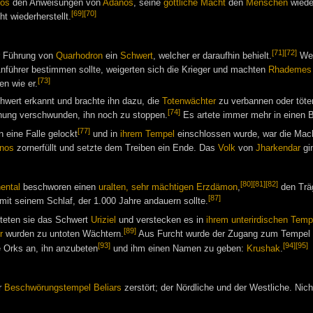
nos
den Anweisungen von
Adanos
, seine
göttliche Macht
den
Menschen
wiede
[69]
[70]
 wiederherstellt.
[71]
[72]
r Führung von
Quarhodron
ein
Schwert
, welcher er daraufhin behielt.
Weg
führer bestimmen sollte, weigerten sich die Krieger und machten
Rhademes
[73]
n wie er.
wert erkannt und brachte ihn dazu, die
Totenwächter
zu verbannen oder töte
[74]
fnung verschwunden, ihn noch zu stoppen.
Es artete immer mehr in einen B
[77]
 eine Falle gelockt
und in
ihrem Tempel
einschlossen wurde, war die Mach
nos
zornerfüllt und setzte dem Treiben ein Ende. Das
Volk
von
Jharkendar
gin
[80]
[81]
[82]
ental
beschworen einen
uralten, sehr mächtigen Erzdämon
,
den Trä
[87]
mit seinem Schlaf, der 1.000 Jahre andauern sollte.
teten sie das Schwert
Uriziel
und verstecken es in
ihrem unterirdischen Temp
[89]
r
wurden zu untoten Wächtern.
Aus Furcht wurde der Zugang zum Tempel 
[93]
[94]
[95]
e Orks an, ihn anzubeten
und ihm einen Namen zu geben:
Krushak
.
r
Beschwörungstempel Beliars
zerstört; der Nördliche und der Westliche. Nic