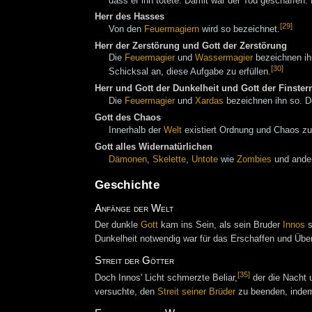
dass er ihn tötete. Damit war der Tod geschaffen.
Herr des Hasses
[29]
Von den
Feuermagiern
wird so bezeichnet.
Herr der Zerstörung und Gott der Zerstörung
Die
Feuermagier
und
Wassermagier
bezeichnen ihn
[30]
Schicksal an, diese Aufgabe zu erfüllen.
Herr und Gott der Dunkelheit und Gott der Finster
Die
Feuermagier
und
Xardas
bezeichnen ihn so. 
Gott des Chaos
Innerhalb der
Welt
existiert Ordnung und Chaos zu
Gott alles Widernatürlichen
Dämonen
,
Skelette
,
Untote
wie
Zombies
und ande
Geschichte
Anfänge der Welt
Der dunkle
Gott
kam ins Sein, als sein Bruder
Innos
s
Dunkelheit notwendig war für das Erschaffen und Übe
Streit der Götter
[35]
Doch Innos' Licht schmerzte Beliar,
der die Nacht u
versuchte, den
Streit seiner Brüder
zu beenden, indem 