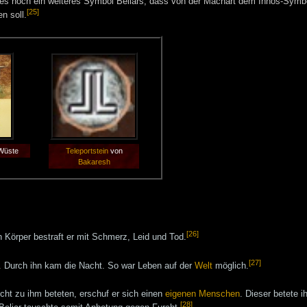
t es noch ein weiteres Symbol Beliars, dass von der Machart dem Innos-Symbol
[25]
n soll.
 Wüste
Teleportstein
von
Bakaresh
[26]
n Körper bestraft er mit Schmerz, Leid und Tod.
[27]
en. Durch ihn kam die Nacht. So war Leben auf der
Welt
möglich.
icht zu ihm beteten, erschuf er sich einen
eigenen Menschen
. Dieser betete 
[28]