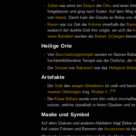
Zuben
war einst ein
Sklave
der
Orks
und einer ihr
freigelassen und ging nach Süden. Auf dem Weg 
von
Varant
. Damit kam der Glaube an Beliar von 
Raven
war zur Zeit der
Kolonie
innerhalb der
Barri
wodurch der dunkle Gott ihm zeigte, wo sich die
K
seine Banditen
wurden als
Beliars Schergen
bezei
Heilige Orte
Vier
Beschwörungstempel
wurden im Namen Belia
furchteinflößendste Tempel war der Östliche, die
H
Der
Tempel
von
Bakaresh
war das
Heiligtum Belia
Artefakte
Der
Stab
des
ewigen Wanderers
ist uralt und bes
[23]
zweiten Orkkrieges
trug,
Rhobar II.
.
Die
Klaue Beliars
wurde vom ihm selbst erschaffen<
nutzen, welche standhaft in ihrem Glauben und i
Maske und Symbol
Auf allen Statuen und anderen Abbildern trägt Beliar 
Auf vielen Fahnen und Bannern der
Assassinen
ist di