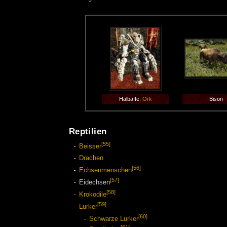
Halbaffe:
Ork
Bison
Reptilien
[55]
Beisser
Drachen
[56]
Echsenmenschen
[57]
Eidechsen
[58]
Krokodile
[59]
Lurker
[60]
Schwarze Lurker