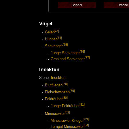
Beisser
Drache
Vögel
[73]
Geier
[74]
Hühner
[75]
Scavenger
[76]
Junge Scavenger
[77]
Grasland-Scavenger
Insekten
Siehe:
Insekten
[78]
Blutfliegen
[79]
Fleischwanzen
[80]
Feldräuber
[81]
Junge Feldräuber
[82]
Minecrawler
[83]
Minecrawler-Krieger
[84]
Tempel-Minecrawler