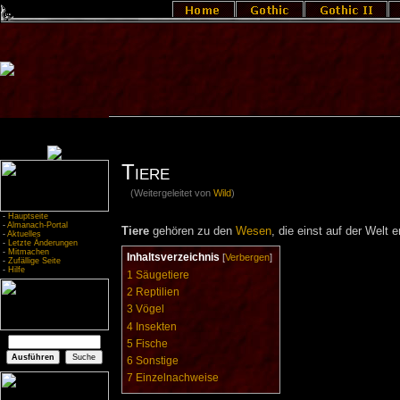
Tiere
(Weitergeleitet von
Wild
)
-
Hauptseite
-
Almanach-Portal
Tiere
gehören zu den
Wesen
, die einst auf der Welt 
-
Aktuelles
-
Letzte Änderungen
-
Mitmachen
Inhaltsverzeichnis
[
Verbergen
]
-
Zufällige Seite
-
Hilfe
1
Säugetiere
2
Reptilien
3
Vögel
4
Insekten
5
Fische
6
Sonstige
7
Einzelnachweise