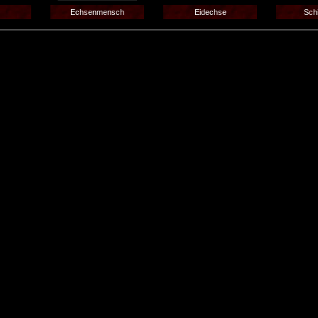
Echsenmensch
Eidechse
Schi