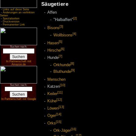
Säugetiere
-
Links auf diese Seite
Affen
-
Änderungen an verlinkten
Seiten
[2]
-
Spezialseiten
"Halbaffen"
-
Druckversion
-
Permanenter Link
[3]
Bisons
[4]
Wollbisons
[5]
Hasen
Suchen nach:
[6]
Hirsche
[7]
Hunde
In Partnerschaft mit
[8]
Amazon.de
Orkhunde
[9]
Bluthunde
Menschen
[10]
Suchen nach:
Katzen
[11]
Keiler
In Partnerschaft mit Google
[12]
Kühe
[13]
Löwen
[14]
Oger
[15]
Orks
[16]
Ork-Jäger
[17]