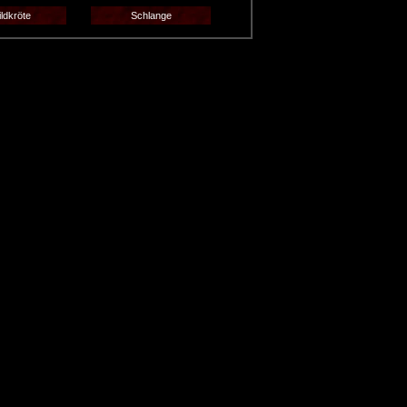
ldkröte
Schlange