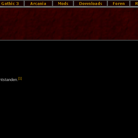
[1]
entstanden.