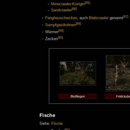
[85]
Minecrawler-Königin
[86]
Sandcrawler
[87]
Fangheuschrecken
, auch
Blattcrawler
genannt
[88]
Sumpfgasdrohnen
[89]
Würmer
[90]
Zecken
Blutfliegen
Feldräube
Fische
Siehe:
Fische
[91]