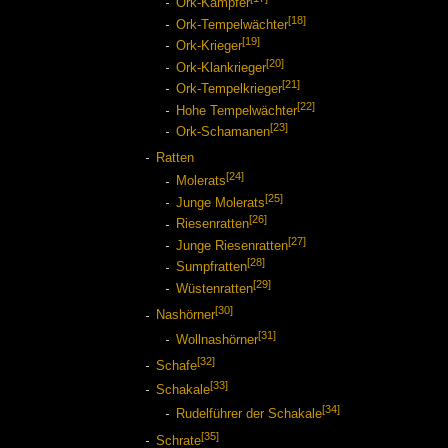
Ork-Kämpfer
[18]
Ork-Tempelwächter
[19]
Ork-Krieger
[20]
Ork-Klankrieger
[21]
Ork-Tempelkrieger
[22]
Hohe Tempelwächter
[23]
Ork-Schamanen
Ratten
[24]
Molerats
[25]
Junge Molerats
[26]
Riesenratten
[27]
Junge Riesenratten
[28]
Sumpfratten
[29]
Wüstenratten
[30]
Nashörner
[31]
Wollnashörner
[32]
Schafe
[33]
Schakale
[34]
Rudelführer der Schakale
[35]
Schrate