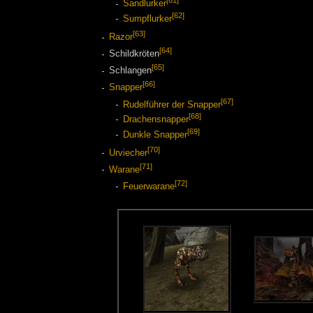
[61]
Sandlurker
[62]
Sumpflurker
[63]
Razor
[64]
Schildkröten
[65]
Schlangen
[66]
Snapper
[67]
Rudelführer der Snapper
[68]
Drachensnapper
[69]
Dunkle Snapper
[70]
Urviecher
[71]
Warane
[72]
Feuerwarane