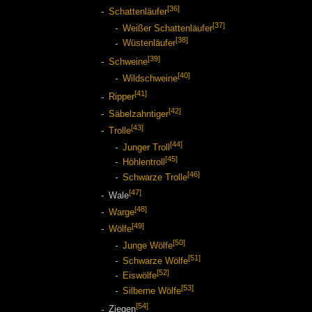
[36]
Schattenläufer
[37]
Weißer Schattenläufer
[38]
Wüstenläufer
[39]
Schweine
[40]
Wildschweine
[41]
Ripper
[42]
Säbelzahntiger
[43]
Trolle
[44]
Junger Troll
[45]
Höhlentroll
[46]
Schwarze Trolle
[47]
Wale
[48]
Warge
[49]
Wölfe
[50]
Junge Wölfe
[51]
Schwarze Wölfe
[52]
Eiswölfe
[53]
Silberne Wölfe
[54]
Ziegen