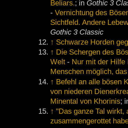
Beliars.
; in
Gothic 3 Cla
-
Vernichtung des Bösen:
Sichtfeld. Andere Lebew
Gothic 3 Classic
↑
Schwarze Horden gege
↑
Die Schergen des Bös
Welt
-
Nur mit der Hilf
Menschen möglich, das 
↑
Befehl an alle bösen 
von niederen Dienerkrea
Minental von Khorinis
; 
↑
"Das ganze Tal wirkt, 
zusammengerottet habe