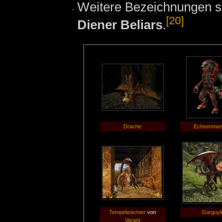
Weitere Bezeichnungen 
[20]
Diener Beliars
.
Drache
Echsenme
Tempelwächter
von
Gargoyl
Varant