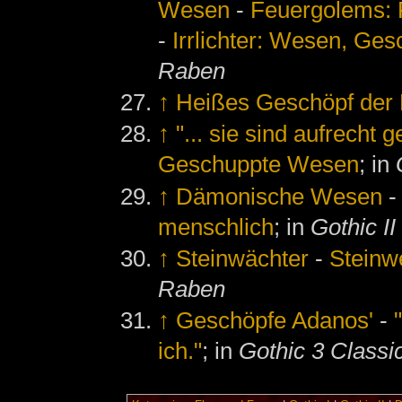
Wesen
-
Feuergolems: 
-
Irrlichter: Wesen, Ge
Raben
↑
Heißes Geschöpf der
↑
"... sie sind aufrech
Geschuppte Wesen
; in
↑
Dämonische Wesen
menschlich
; in
Gothic II
↑
Steinwächter
-
Steinw
Raben
↑
Geschöpfe Adanos'
-
ich."
; in
Gothic 3 Classi