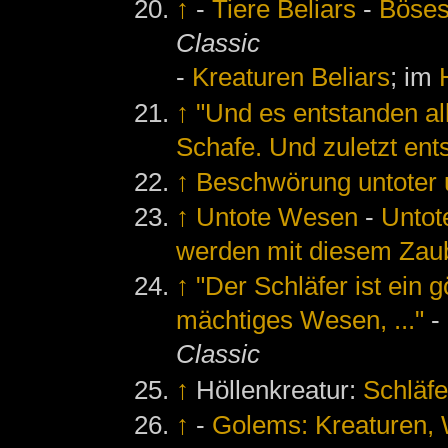
↑
-
Tiere Beliars
-
Böses
Classic
-
Kreaturen Beliars
; im
↑
"Und es entstanden a
Schafe. Und zuletzt ent
↑
Beschwörung untoter
↑
Untote Wesen
-
Untot
werden mit diesem Zaub
↑
"Der Schläfer ist ein 
mächtiges Wesen, ..."
-
Classic
↑
Höllenkreatur:
Schläfe
↑
-
Golems: Kreaturen,