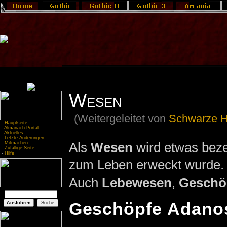
Wesen
(Weitergeleitet von
Schwarze 
-
Hauptseite
-
Almanach-Portal
-
Aktuelles
-
Letzte Änderungen
Als
Wesen
wird etwas beze
-
Mitmachen
-
Zufällige Seite
-
Hilfe
zum Leben erweckt wurde.
Auch
Lebewesen
,
Geschö
Geschöpfe Adano