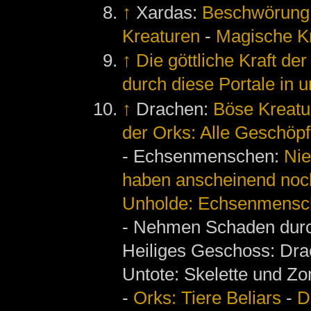
↑
Xardas:
Beschwörung
Kreaturen
-
Magische K
↑
Die göttliche Kraft der
durch diese Portale in 
↑
Drachen:
Böse Kreatu
der Orks: Alle Geschöp
- Echsenmenschen:
Nie
haben anscheinend noch
Unholde: Echsenmensc
- Nehmen Schaden durch
Heiliges Geschoss: Dr
Untote: Skelette und Zo
-
Orks: Tiere Beliars
-
D