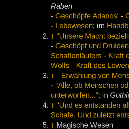
Raben
-
Geschöpfe Adanos'
-
-
Lebewesen
; im
Handb
↑
"Unsere Macht beziehe
-
Geschöpf und Druiden
Schattenläufers
-
Kraft 
Wolfs
-
Kraft des Löwe
↑
-
Erwählung von Mens
-
"Alle, ob Menschen ode
unterworfen..."
; in
Gothi
↑
"Und es entstanden a
Schafe. Und zuletzt ent
↑
Magische Wesen