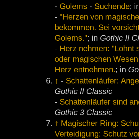
-
Golems
-
Suchende
; 
-
"Herzen von magische
bekommen. Sei vorsichti
Golems."
; in
Gothic II C
-
Herz nehmen: "Lohnt s
oder magischen Wesen
Herz entnehmen.
; in
Got
↑
-
Schattenläufer: Ang
Gothic II Classic
-
Schattenläufer sind a
Gothic 3 Classic
↑
Magischer Ring: Schu
Verteidigung: Schutz vo