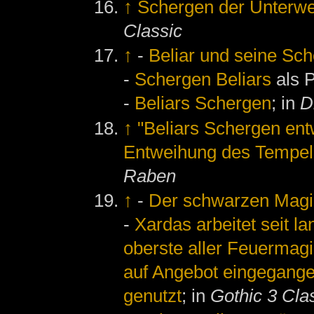
↑
Schergen der Unterwel
Classic
↑
-
Beliar und seine Sc
-
Schergen Beliars
als P
-
Beliars Schergen
; in
D
↑
"Beliars Schergen entw
Entweihung des Tempel
Raben
↑
-
Der schwarzen Magi
-
Xardas arbeitet seit l
oberste aller Feuermag
auf Angebot eingegange
genutzt
; in
Gothic 3 Cla