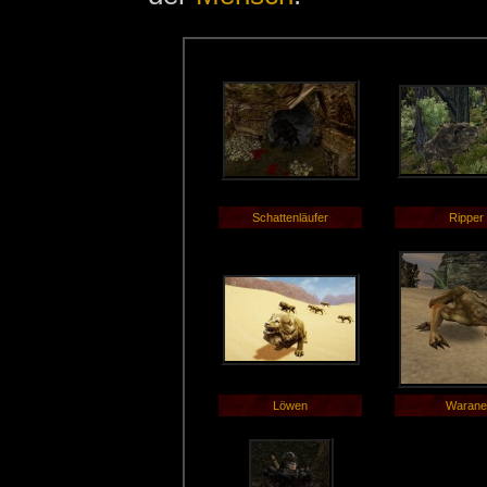
Schattenläufer
Ripper
Löwen
Waran