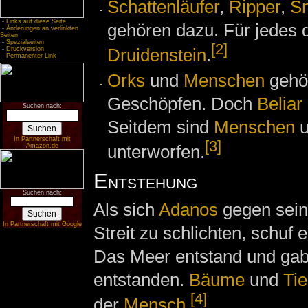
Schattenläufer
,
Ripper
,
S
-
Links auf diese Seite
gehören dazu. Für jedes 
-
Änderungen an verlinkten
Seiten
-
Spezialseiten
[2]
Druidenstein
.
-
Druckversion
-
Permanenter Link
Orks
und
Menschen
gehör
Geschöpfen. Doch
Beliar
Suchen nach:
Seitdem sind
Menschen
u
In Partnerschaft mit
[3]
unterworfen.
Amazon.de
Entstehung
Suchen nach:
Als sich
Adanos
gegen sein
In Partnerschaft mit Google
Streit zu schlichten, schuf 
Das Meer entstand und gab
entstanden.
Bäume
und
Tie
[4]
der
Mensch
.