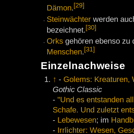
[29]
Dämon
.
Steinwächter
werden auc
[30]
bezeichnet.
Orks
gehören ebenso zu 
[31]
Menschen
.
Einzelnachweise
↑
-
Golems: Kreaturen,
Gothic Classic
-
"Und es entstanden al
Schafe. Und zuletzt ent
-
Lebewesen
; im
Handb
-
Irrlichter: Wesen, Ge