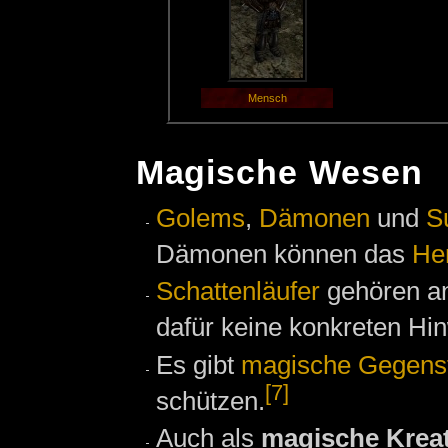
Mensch
Magische Wesen
Golems
,
Dämonen
und
S
Dämonen können das
He
Schattenläufer
gehören an
dafür keine konkreten Hi
Es gibt
magische Gegens
[7]
schützen.
Auch als
magische Krea