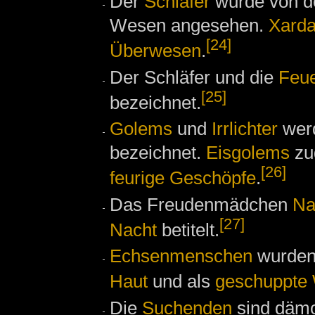
Der
Schläfer
wurde von d
Wesen angesehen.
Xard
[24]
Überwesen
.
Der Schläfer und die
Feu
[25]
bezeichnet.
Golems
und
Irrlichter
wer
bezeichnet.
Eisgolems
zu
[26]
feurige Geschöpfe
.
Das Freudenmädchen
Na
[27]
Nacht
betitelt.
Echsenmenschen
wurden 
Haut
und als
geschuppte
Die
Suchenden
sind däm