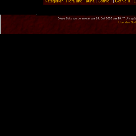
Kategorien
:
Flora und Fauna
|
Gothic I
|
Gothic II
|
D
Diese Seite wurde zuletzt am 19. Juli 2026 um 19:47 Uhr geä
Über den Got