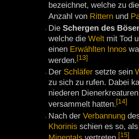
bezeichnet, welche zu di
Anzahl von
Rittern
und
Pa
Die
Schergen des Böse
welche die
Welt
mit Tod u
einen
Erwählten
Innos
war
[13]
werden.
Der
Schläfer
setzte sein
W
zu sich zu rufen. Dabei 
niederen Dienerkreature
[14]
versammelt hatten.
Nach der
Verbannung
de
Khorinis
schien es so, als
[15]
Minentals
vertreten.