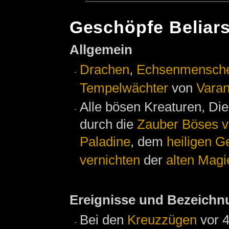
Geschöpfe Beliar
Allgemein
Drachen
,
Echsenmensch
Tempelwächter
von
Varan
Alle bösen Kreaturen, Di
durch die
Zauber
Böses v
Paladine
, dem
heiligen 
vernichten
der
alten
Magi
Ereignisse und Bezeich
Bei den
Kreuzzügen
vor 4