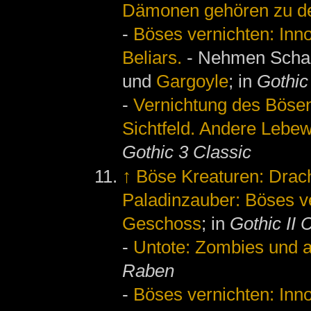
Dämonen gehören zu de
-
Böses vernichten: Innos
Beliars.
- Nehmen Schad
und
Gargoyle
; in
Gothic
-
Vernichtung des Bösen:
Sichtfeld. Andere Lebew
Gothic 3 Classic
↑
Böse Kreaturen: Drac
Paladinzauber: Böses v
Geschoss
; in
Gothic II 
-
Untote: Zombies und 
Raben
-
Böses vernichten: Innos