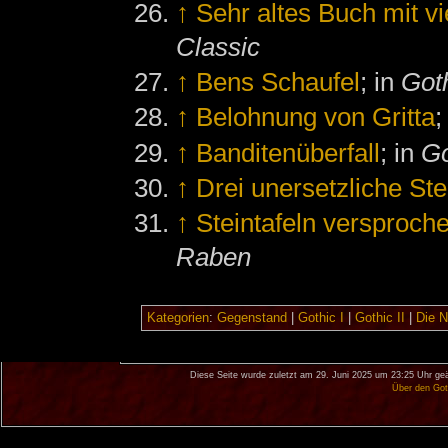
↑
Sehr altes Buch mit vi
Classic
↑
Bens Schaufel
; in
Goth
↑
Belohnung von Gritta
;
↑
Banditenüberfall
; in
Go
↑
Drei unersetzliche Ste
↑
Steintafeln versproch
Raben
Kategorien
:
Gegenstand
|
Gothic I
|
Gothic II
|
Die 
Diese Seite wurde zuletzt am 29. Juni 2025 um 23:25 Uhr geä
Über den Got