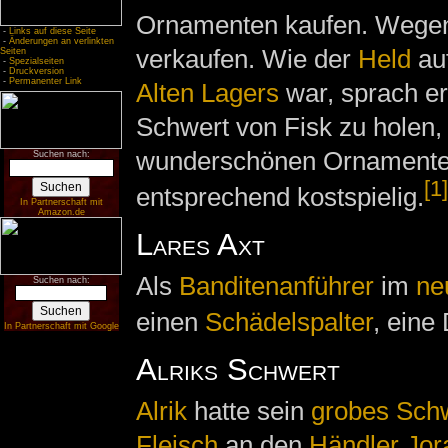
Ornamenten kaufen. Wegen e
-
Links auf diese Seite
-
Änderungen an verlinkten
verkaufen. Wie der
Held
auf
Seiten
-
Spezialseiten
-
Druckversion
-
Permanenter Link
Alten Lagers
war, sprach e
Schwert von Fisk zu holen,
wunderschönen Ornamenten
Suchen nach:
[1]
entsprechend kostspielig.
In Partnerschaft mit
Amazon.de
Lares Axt
Als
Banditenanführer
im
ne
Suchen nach:
einen
Schädelspalter
, eine
In Partnerschaft mit Google
Alriks Schwert
Alrik
hatte sein
grobes Sch
Fleisch
an den
Händler
Jor