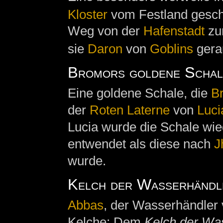
Kloster
vom Festland gesch
Weg von der
Hafenstadt
zu
sie
Daron
von
Goblins
gera
Bromors goldene Schal
Eine goldene Schale, die
B
der
Roten Laterne
von
Luci
Lucia wurde die Schale w
entwendet als diese nach
J
wurde.
Kelch der Wasserhändl
Abbas
, der Wasserhändler
Kelche: Dem
Kelch der Wa