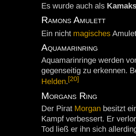
Es wurde auch als
Kamaks 
Ramons Amulett
Ein nicht
magisches
Amulet
Aquamarinring
Aquamarinringe werden v
gegenseitig zu erkennen. 
[20]
Helden
.
Morgans Ring
Der Pirat
Morgan
besitzt ei
Kampf verbessert. Er verlo
Tod ließ er ihn sich allerdi