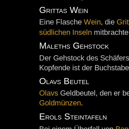
Grittas Wein
Eine Flasche
Wein
, die
Gri
südlichen Inseln
mitbrachte
Maleths Gehstock
Der Gehstock des Schäfer
Kopfende ist der Buchstabe 
Olavs Beutel
Olavs
Geldbeutel, den er bei
Goldmünzen
.
Erols Steintafeln