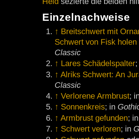
Held
sezierte die beiden hil
Einzelnachweise
↑
Breitschwert mit Orn
Schwert von Fisk holen
Classic
↑
Lares Schädelspalter
;
↑
Alriks Schwert: An Ju
Classic
↑
Verlorene Armbrust
; 
↑
Sonnenkreis
; in
Gothic
↑
Armbrust gefunden
; i
↑
Schwert verloren
; in
G