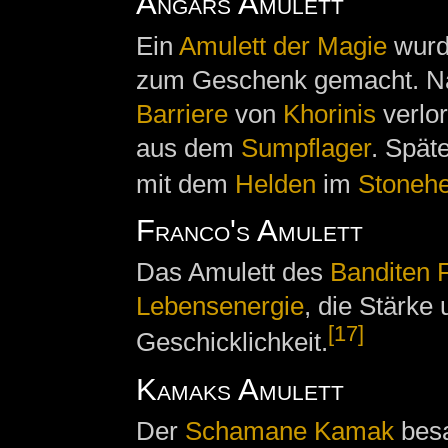
Angars Amulett
Ein
Amulett der Magie
wur
zum Geschenk gemacht. 
Barriere
von
Khorinis
verlor
aus dem
Sumpflager
. Spät
mit dem
Helden
im
Stoneh
Franco's Amulett
Das Amulett des
Banditen
Lebensenergie
, die Stärke 
[17]
Geschicklichkeit.
Kamaks Amulett
Der
Schamane
Kamak
besa