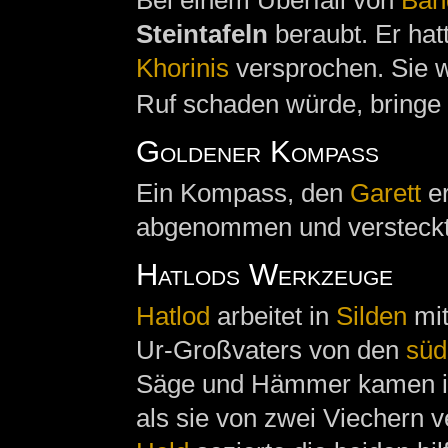
Bei einem Überfall von
Ban
Steintafeln
beraubt. Er hat
Khorinis
versprochen. Sie w
Ruf schaden würde, bringe 
Goldener Kompass
Ein Kompass, den
Garett
er
abgenommen und versteckt
Hatlods Werkzeuge
Hatlod
arbeitet in
Silden
mit
Ur-Großvaters von den
süd
Säge und Hämmer kamen i
als sie von zwei Viechern 