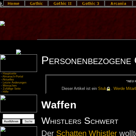
Personenbezogene 
-
Hauptseite
-
Almanach-Portal
-
Aktuelles
"NEU H
-
Letzte Änderungen
-
Mitmachen
Die­ser Ar­ti­kel ist ein
Stub
.
Wer­de Mit­ar­b
-
Zufällige Seite
-
Hilfe
Waffen
Whistlers Schwert
Der
Schatten
Whistler
woll