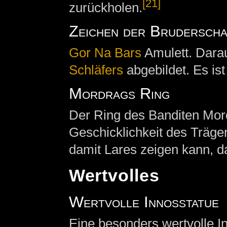
[21]
zurückholen.
Zeichen der Bruderscha
Gor Na Bars
Amulett. Darau
Schläfers
abgebildet. Es ist
Mordrags Ring
Der Ring des Banditen Mord
Geschicklichkeit des Träge
damit Lares zeigen kann, da
Wertvolles
Wertvolle Innosstatue
Eine besonders wertvolle I