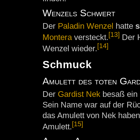
Wenzels Schwert
Der
Paladin
Wenzel
hatte
s
[13]
Montera
versteckt.
Der H
[14]
Wenzel wieder.
Schmuck
Amulett des toten Gard
Der
Gardist
Nek
besaß ein
Sein Name war auf der Rück
das Amulett von Nek haben
[15]
Amulett.