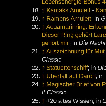
Lebensenergie-Bonus 4
↑
Kamaks Amulett
-
Kam
↑
Ramons Amulett
; in
G
↑
Aquamarinring: Erken
Dieser Ring gehört Lare
gehört mir
; in
Die Nach
↑
Auszeichnung für Mut
Classic
↑
Statuettenschiff
; in
Di
↑
Überfall auf Daron
; in
↑
Magischer Brief von P
II Classic
↑
+20 altes Wissen; in
G