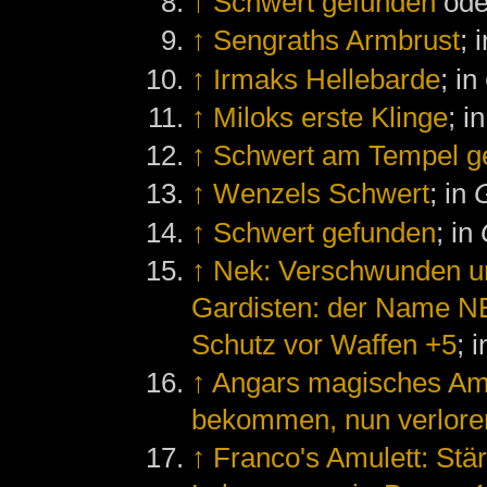
↑
Schwert gefunden
od
↑
Sengraths Armbrust
; 
↑
Irmaks Hellebarde
; in
↑
Miloks erste Klinge
; i
↑
Schwert am Tempel g
↑
Wenzels Schwert
; in
G
↑
Schwert gefunden
; in
↑
Nek: Verschwunden u
Gardisten: der Name NEK
Schutz vor Waffen +5
; 
↑
Angars magisches Am
bekommen, nun verlore
↑
Franco's Amulett: Stä