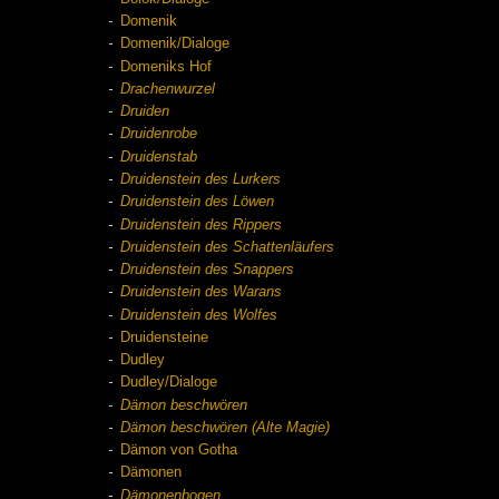
Domenik
Domenik/Dialoge
Domeniks Hof
Drachenwurzel
Druiden
Druidenrobe
Druidenstab
Druidenstein des Lurkers
Druidenstein des Löwen
Druidenstein des Rippers
Druidenstein des Schattenläufers
Druidenstein des Snappers
Druidenstein des Warans
Druidenstein des Wolfes
Druidensteine
Dudley
Dudley/Dialoge
Dämon beschwören
Dämon beschwören (Alte Magie)
Dämon von Gotha
Dämonen
Dämonenbogen