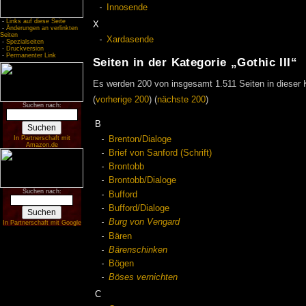
Innosende
-
Links auf diese Seite
X
-
Änderungen an verlinkten
Seiten
Xardasende
-
Spezialseiten
-
Druckversion
-
Permanenter Link
Seiten in der Kategorie „Gothic III“
Es werden 200 von insgesamt 1.511 Seiten in dieser 
(
vorherige 200
) (
nächste 200
)
Suchen nach:
B
Brenton/Dialoge
In Partnerschaft mit
Amazon.de
Brief von Sanford (Schrift)
Brontobb
Brontobb/Dialoge
Suchen nach:
Bufford
Bufford/Dialoge
Burg von Vengard
In Partnerschaft mit Google
Bären
Bärenschinken
Bögen
Böses vernichten
C