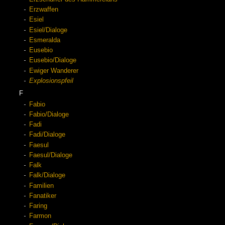
Erzwaffen
Esiel
Esiel/Dialoge
Esmeralda
Eusebio
Eusebio/Dialoge
Ewiger Wanderer
Explosionspfeil
F
Fabio
Fabio/Dialoge
Fadi
Fadi/Dialoge
Faesul
Faesul/Dialoge
Falk
Falk/Dialoge
Familien
Fanatiker
Faring
Farmon