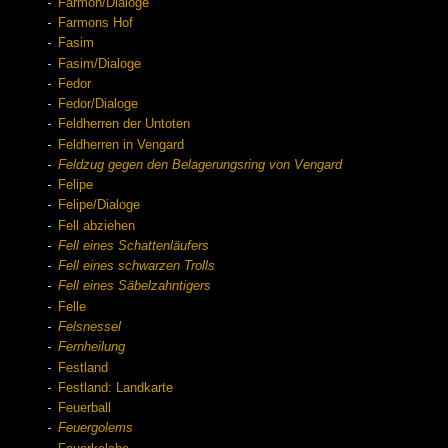
Farmon/Dialoge
Farmons Hof
Fasim
Fasim/Dialoge
Fedor
Fedor/Dialoge
Feldherren der Untoten
Feldherren in Vengard
Feldzug gegen den Belagerungsring von Vengard
Felipe
Felipe/Dialoge
Fell abziehen
Fell eines Schattenläufers
Fell eines schwarzen Trolls
Fell eines Säbelzahntigers
Felle
Felsnessel
Fernheilung
Festland
Festland: Landkarte
Feuerball
Feuergolems