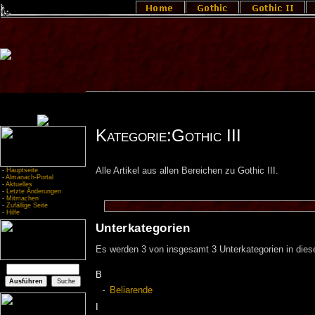
Kategorie:Gothic III
Alle Artikel aus allen Bereichen zu Gothic III.
-
Hauptseite
-
Almanach-Portal
-
Aktuelles
-
Letzte Änderungen
-
Mitmachen
-
Zufällige Seite
-
Hilfe
Unterkategorien
Es werden 3 von insgesamt 3 Unterkategorien in diese
B
Beliarende
I