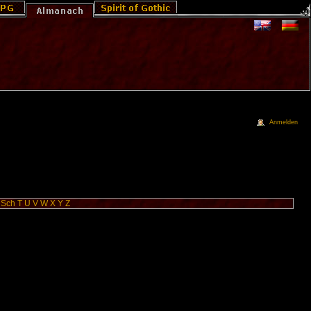
Anmelden
Sch
T
U
V
W
X
Y
Z