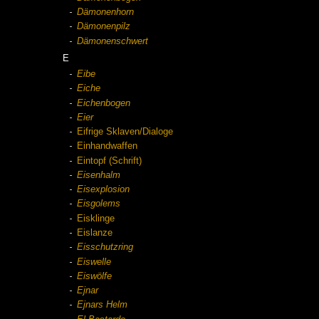
Dämonenhorn
Dämonenpilz
Dämonenschwert
E
Eibe
Eiche
Eichenbogen
Eier
Eifrige Sklaven/Dialoge
Einhandwaffen
Eintopf (Schrift)
Eisenhalm
Eisexplosion
Eisgolems
Eisklinge
Eislanze
Eisschutzring
Eiswelle
Eiswölfe
Ejnar
Ejnars Helm