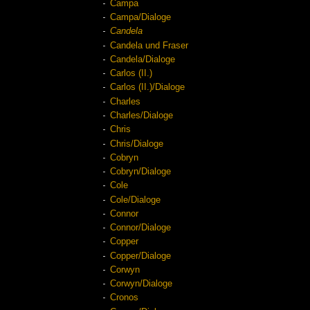
Campa
Campa/Dialoge
Candela
Candela und Fraser
Candela/Dialoge
Carlos (II.)
Carlos (II.)/Dialoge
Charles
Charles/Dialoge
Chris
Chris/Dialoge
Cobryn
Cobryn/Dialoge
Cole
Cole/Dialoge
Connor
Connor/Dialoge
Copper
Copper/Dialoge
Corwyn
Corwyn/Dialoge
Cronos