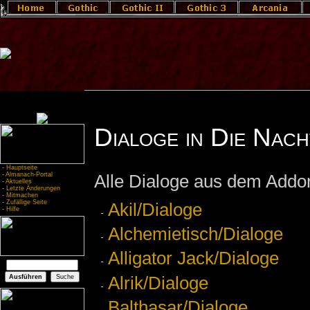
Dialoge in Die Nac
-
Hauptseite
-
Almanach-Portal
Alle Dialoge aus dem Addo
-
Aktuelles
-
Letzte Änderungen
-
Mitmachen
-
Zufällige Seite
Akil/Dialoge
-
Hilfe
Alchemietisch/Dialoge
Alligator Jack/Dialoge
Alrik/Dialoge
Balthasar/Dialoge