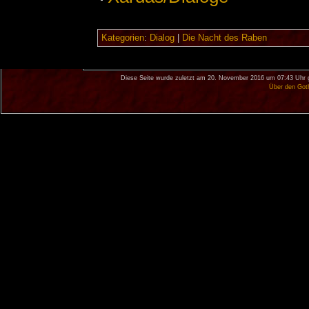
Kategorien
:
Dialog
|
Die Nacht des Raben
Diese Seite wurde zuletzt am 20. November 2016 um 07:43 Uhr 
Über den Got