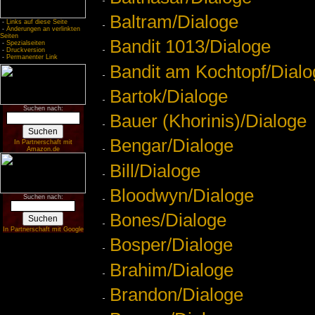
Baltram/Dialoge
-
Links auf diese Seite
-
Änderungen an verlinkten
Seiten
Bandit 1013/Dialoge
-
Spezialseiten
-
Druckversion
-
Permanenter Link
Bandit am Kochtopf/Dialo
Bartok/Dialoge
Suchen nach:
Bauer (Khorinis)/Dialoge
Bengar/Dialoge
In Partnerschaft mit
Amazon.de
Bill/Dialoge
Bloodwyn/Dialoge
Suchen nach:
Bones/Dialoge
In Partnerschaft mit Google
Bosper/Dialoge
Brahim/Dialoge
Brandon/Dialoge