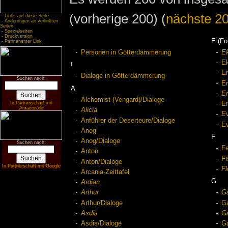
(vorherige 200) (
nächste 2
-
Links auf diese Seite
-
Änderungen an verlinkten
Seiten
-
Spezialseiten
-
Druckversion
E (Fo
-
Permanenter Link
Personen in Götterdämmerung
E
Ek
!
E
Dialoge in Götterdämmerung
Suchen nach:
Er
A
Er
Alchemist (Vengard)/Dialoge
In Partnerschaft mit
Er
Amazon.de
Alicia
Ev
Anführer der Deserteure/Dialoge
Ev
Anog
F
Anog/Dialoge
Suchen nach:
F
Anton
Fi
Anton/Dialoge
In Partnerschaft mit Google
Fl
Arcania-Zeittafel
G
Ardian
Arthur
Ga
Arthur/Dialoge
Ga
Asdis
Ga
Asdis/Dialoge
Ga