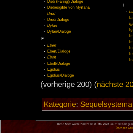
Dieb (Faring)/Dialoge
I
Diebesgilde von Myrtana
Ia
Drud
Ia
Drud/Dialoge
Ig
Dylan
Ig
Dylan/Dialoge
I
E
Im
Ebert
In
Ebert/Dialoge
In
Ebolt
In
Ebolt/Dialoge
Egidius
Egidius/Dialoge
(vorherige 200) (
nächste 2
Kategorie
:
Sequelsystemat
Diese Seite wurde zuletzt am 8. Mai 2023 um 21:59 Uhr geän
Über den Got