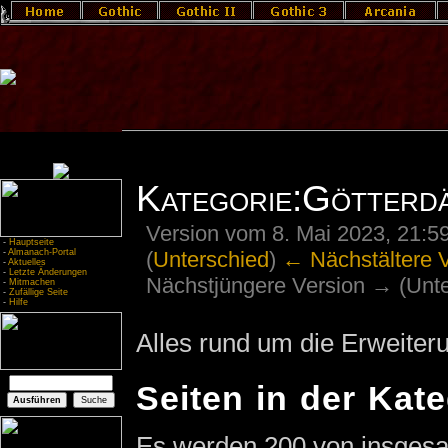
Kategorie:Götterd
Version vom 8. Mai 2023, 21:5
-
Hauptseite
(
Unterschied
)
← Nächstältere 
-
Almanach-Portal
-
Aktuelles
-
Letzte Änderungen
Nächstjüngere Version → (Unte
-
Mitmachen
-
Zufällige Seite
-
Hilfe
Alles rund um die Erweiteru
Seiten in der Ka
Es werden 200 von insgesam