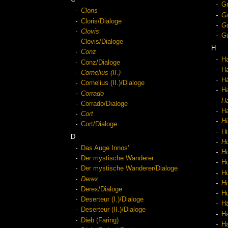
Gr
Cloris
G
Cloris/Dialoge
G
Clovis
Gu
Clovis/Dialoge
H
Conz
H
Conz/Dialoge
Ha
Cornelius (II.)
H
Cornelius (II.)/Dialoge
Ha
Corrado
H
Corrado/Dialoge
H
Cort
Hi
Cort/Dialoge
Hi
D
Hu
Das Auge Innos'
Hu
Der mystische Wanderer
Hu
Der mystische Wanderer/Dialoge
Hu
Derex
Hu
Derex/Dialoge
Hu
Deserteur (I.)/Dialoge
Hä
Deserteur (II.)/Dialoge
Hä
Dieb (Faring)
Hä