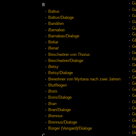
Ga
B
G
Baltus
Ga
Baltus/Dialoge
G
Banditen
Ga
Barnabas
Ga
Barnabas/Dialoge
G
Beliar
Ge
Benat
Ge
Beschwörer von Thorus
G
Beschwörer/Dialoge
Ge
Betsy
G
Betsy/Dialoge
Ge
Bewohner von Myrtana nach zwei Jahren
Ge
Blutfliegen
Ge
Boris
Ge
Boris/Dialoge
Gi
Bran
Go
Bran/Dialoge
Go
Brennus
G
Brennus/Dialoge
Go
Bürger (Vengard)/Dialoge
Gr
C